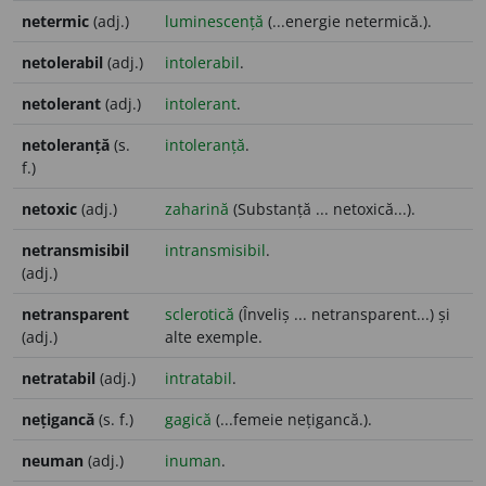
netermic
(adj.)
luminescență
(...energie netermică.).
netolerabil
(adj.)
intolerabil
.
netolerant
(adj.)
intolerant
.
netoleranță
(s.
intoleranță
.
f.)
netoxic
(adj.)
zaharină
(Substanță ... netoxică...).
netransmisibil
intransmisibil
.
(adj.)
netransparent
sclerotică
(Înveliș ... netransparent...) și
(adj.)
alte exemple.
netratabil
(adj.)
intratabil
.
nețigancă
(s. f.)
gagică
(...femeie nețigancă.).
neuman
(adj.)
inuman
.