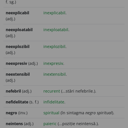
f. sg.)
neexplicabil
inexplicabil
.
(adj.)
neexploatabil
inexploatabil
.
(adj.)
neexplozibil
inexplozibil
.
(adj.)
neexpresiv
(adj.)
inexpresiv
.
neextensibil
inextensibil
.
(adj.)
nefebril
(adj.)
recurent
(...stări nefebrile.).
nefidelitate
(s. f.)
infidelitate
.
negro
(inv.)
spiritual
(în sintagma
negro spiritual
).
neintens
(adj.)
paieric
(...poziție neintensă.).