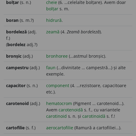
bolțar
(s. n.)
cheie
(6. …celelalte bolțare). Avem doar
bolțar
s. m.
boran
(s. m.?)
hidrură
.
bordeleză
(adj.
zeamă
(4.
Zeamă bordeleză
).
f.)
(
bordelez
adj.?)
bronșic
(adj.)
bronhoree
(…astmul bronșic).
campestru
(adj.)
faun
(…divinitate … campestră…) și alte
exemple.
capacitor
(s. n.)
component
(4. …rezistoare, capacitoare
etc.).
carotenoid
(adj.)
hematocrom
(Pigment … carotenoid…).
Avem
carotenoidă
s. f., cu variantele
carotinoid
s. n. și
carotinoidă
s. f.!
cartofilie
(s. f.)
aerocartofilie
(Ramură a cartofiliei…).