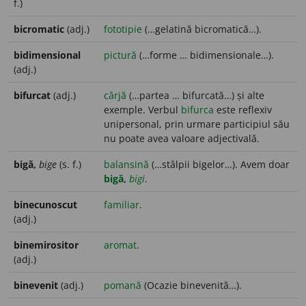
f.)
bicromatic
(adj.)
fototipie
(…gelatină bicromatică…).
bidimensional
pictură
(…forme … bidimensionale…).
(adj.)
bifurcat
(adj.)
cârjă
(…partea … bifurcată…) și alte
exemple. Verbul
bifurca
este reflexiv
unipersonal, prin urmare participiul său
nu poate avea valoare adjectivală.
bigă,
bige
(s. f.)
balansină
(…stâlpii bigelor…). Avem doar
bigă,
bigi
.
binecunoscut
familiar
.
(adj.)
binemirositor
aromat
.
(adj.)
binevenit
(adj.)
pomană
(Ocazie binevenită…).