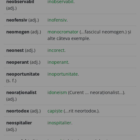
neobservabil
inobservabil
.
(adj.)
neofensiv
(adj.)
inofensiv
.
neomogen
(adj.)
monocromator
(...fascicul neomogen.) și
alte câteva exemple.
neonest
(adj.)
incorect
.
neoperant
(adj.)
inoperant
.
neoportunitate
inoportunitate
.
(s. f.)
neoraționalist
idoneism
(Curent ... neoraționalist...).
(adj.)
neortodox
(adj.)
capiște
(...rit neortodox.).
neospitalier
inospitalier
.
(adj.)