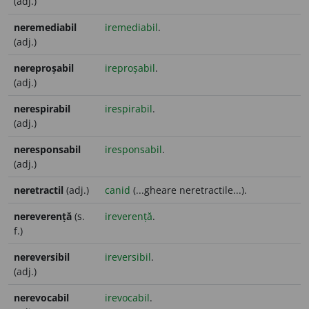
(adj.)
neremediabil
iremediabil
.
(adj.)
nereproșabil
ireproșabil
.
(adj.)
nerespirabil
irespirabil
.
(adj.)
neresponsabil
iresponsabil
.
(adj.)
neretractil
(adj.)
canid
(...gheare neretractile...).
nereverență
(s.
ireverență
.
f.)
nereversibil
ireversibil
.
(adj.)
nerevocabil
irevocabil
.