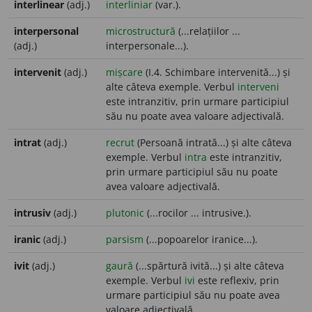
interlinear
(adj.)
interliniar
(var.).
interpersonal
microstructură
(...relațiilor ...
(adj.)
interpersonale...).
intervenit
(adj.)
mișcare
(I.4. Schimbare intervenită...) și
alte câteva exemple. Verbul
interveni
este intranzitiv, prin urmare participiul
său nu poate avea valoare adjectivală.
intrat
(adj.)
recrut
(Persoană intrată...) și alte câteva
exemple. Verbul
intra
este intranzitiv,
prin urmare participiul său nu poate
avea valoare adjectivală.
intrusiv
(adj.)
plutonic
(...rocilor ... intrusive.).
iranic
(adj.)
parsism
(...popoarelor iranice...).
ivit
(adj.)
gaură
(...spărtură ivită...) și alte câteva
exemple. Verbul
ivi
este reflexiv, prin
urmare participiul său nu poate avea
valoare adjectivală.