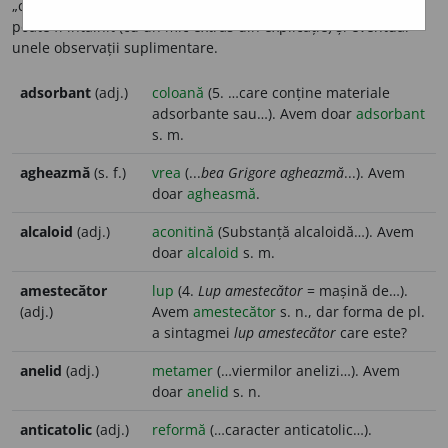
„care lipsește” din DEX, iar în dreapta cuvântul-titlu unde
poate fi întâlnit (cu un mic extras din explicație) și eventual
unele observații suplimentare.
adsorbant
(adj.)
coloană
(5. …care conține materiale
adsorbante sau…). Avem doar
adsorbant
s. m.
agheazmă
(s. f.)
vrea
(...
bea Grigore agheazmă
...). Avem
doar
agheasmă
.
alcaloid
(adj.)
aconitină
(Substanță alcaloidă…). Avem
doar
alcaloid
s. m.
amestecător
lup
(4.
Lup amestecător
= mașină de…).
(adj.)
Avem
amestecător
s. n., dar forma de pl.
a sintagmei
lup amestecător
care este?
anelid
(adj.)
metamer
(…viermilor anelizi…). Avem
doar
anelid
s. n.
anticatolic
(adj.)
reformă
(…caracter anticatolic…).