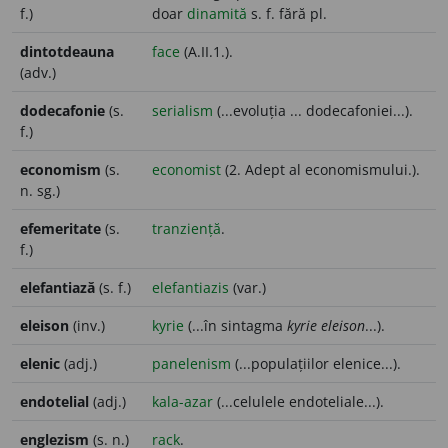
f.)
doar
dinamită
s. f. fără pl.
dintotdeauna
face
(A.II.1.).
(adv.)
dodecafonie
(s.
serialism
(...evoluția ... dodecafoniei...).
f.)
economism
(s.
economist
(2. Adept al economismului.).
n. sg.)
efemeritate
(s.
tranziență
.
f.)
elefantiază
(s. f.)
elefantiazis
(var.)
eleison
(inv.)
kyrie
(...în sintagma
kyrie eleison
...).
elenic
(adj.)
panelenism
(...populațiilor elenice...).
endotelial
(adj.)
kala-azar
(...celulele endoteliale...).
englezism
(s. n.)
rack
.