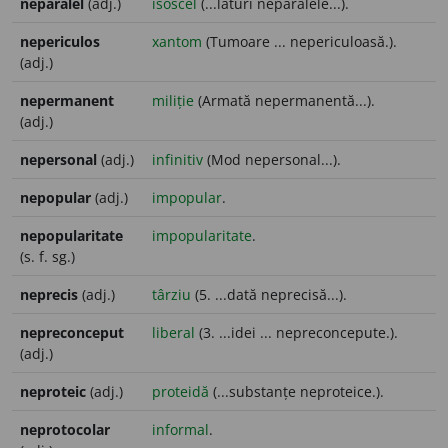
neparalel
(adj.)
isoscel
(...laturi neparalele...).
nepericulos
xantom
(Tumoare ... nepericuloasă.).
(adj.)
nepermanent
miliție
(Armată nepermanentă...).
(adj.)
nepersonal
(adj.)
infinitiv
(Mod nepersonal...).
nepopular
(adj.)
impopular
.
nepopularitate
impopularitate
.
(s. f. sg.)
neprecis
(adj.)
târziu
(5. ...dată neprecisă...).
nepreconceput
liberal
(3. ...idei ... nepreconcepute.).
(adj.)
neproteic
(adj.)
proteidă
(...substanțe neproteice.).
neprotocolar
informal
.