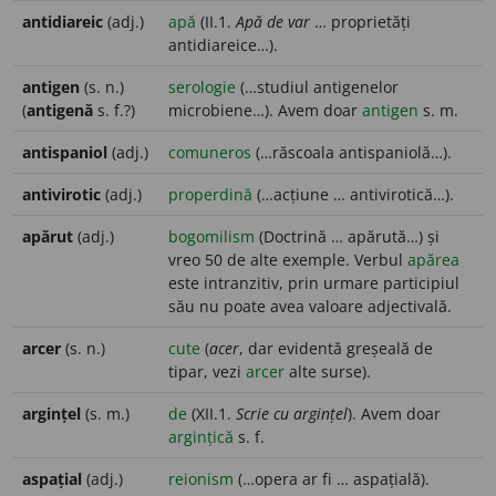
antidiareic
(adj.)
apă
(II.1.
Apă de var
… proprietăți
antidiareice…).
antigen
(s. n.)
serologie
(…studiul antigenelor
(
antigenă
s. f.?)
microbiene…). Avem doar
antigen
s. m.
antispaniol
(adj.)
comuneros
(…răscoala antispaniolă…).
antivirotic
(adj.)
properdină
(…acțiune … antivirotică…).
apărut
(adj.)
bogomilism
(Doctrină … apărută…) și
vreo 50 de alte exemple. Verbul
apărea
este intranzitiv, prin urmare participiul
său nu poate avea valoare adjectivală.
arcer
(s. n.)
cute
(
acer
, dar evidentă greșeală de
tipar, vezi
arcer
alte surse).
argințel
(s. m.)
de
(XII.1.
Scrie cu argințel
). Avem doar
argințică
s. f.
aspațial
(adj.)
reionism
(…opera ar fi … aspațială).