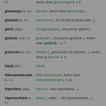
f.)
Avem doar
giuvaiergerie
s. f.
giuvaergiu
(s. m.)
bijutier
. Avem doar
giuvaiergiu
.
globuleț
(s. n.)
coriandru
(...în formă de globulețe...).
glotic
(adj.)
laringospasm
(...mușchilor glotici.).
goștină,
-e
(s. f.)
goștinar
(...încasarea goștinei.). Avem
doar
goștină,
-i
s. f.
grăuncior
(s. m.)
statolit
(...grăunciori de amidon...). Avem
doar
grăuncior
s. n.
hâșăi
(vb.)
hâșâi
.
hidroameliorație
hidroameliorare
. Avem doar
(s. f.)
hidroameliorații
s. f. pl.
hiperdens
(adj.)
stea
(I.1.
Stea hiperdensă
...).
hiperexcitație
(s.
beție
(...stare ... de hiperexcitație...).
f.)