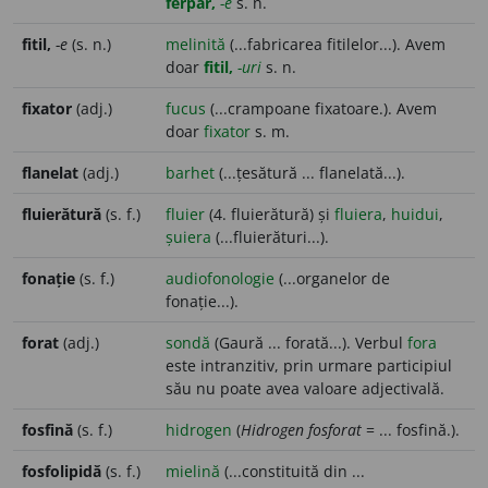
ferpar,
-e
s. n.
fitil,
-e
(s. n.)
melinită
(...fabricarea fitilelor...). Avem
doar
fitil,
-uri
s. n.
fixator
(adj.)
fucus
(...crampoane fixatoare.). Avem
doar
fixator
s. m.
flanelat
(adj.)
barhet
(...țesătură ... flanelată...).
fluierătură
(s. f.)
fluier
(4. fluierătură) și
fluiera
,
huidui
,
șuiera
(...fluierături...).
fonație
(s. f.)
audiofonologie
(...organelor de
fonație...).
forat
(adj.)
sondă
(Gaură ... forată...). Verbul
fora
este intranzitiv, prin urmare participiul
său nu poate avea valoare adjectivală.
fosfină
(s. f.)
hidrogen
(
Hidrogen fosforat
= ... fosfină.).
fosfolipidă
(s. f.)
mielină
(...constituită din ...