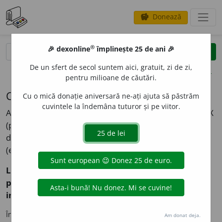
Donează
savings
®
®
🎉 dexonline
împlinește 25 de ani 🎉
caută
search
De un sfert de secol suntem aici, gratuit, zi de zi,
opțiuni
pentru milioane de căutări.
Cuvinte fără explicații în DEX
Cu o mică donație aniversară ne-ați ajuta să păstrăm
cuvintele la îndemâna tuturor și pe viitor.
Aceste cuvinte apar în explicațiile altor cuvinte din DEX
(până la DEX'98 inclusiv), fără a avea - la rândul lor -, o
definiție asociată. Unele dintre acestea se pot încadra
(eventual) în categoria „greșeli de tipar”.
Lista a fost alcătuită în folosul scrabbliștilor -
pentru a le indica proveniența unor cuvinte
incluse în LOC - și se adresează numai lor.
În tabelul de mai jos figurează în coloana din stânga cuvântul
Am donat deja.