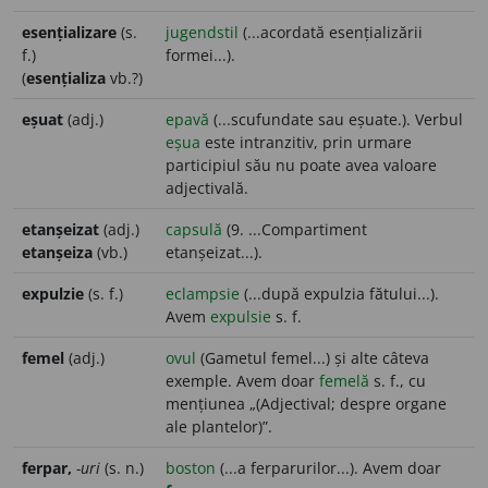
esențializare
(s.
jugendstil
(...acordată esențializării
f.)
formei...).
(
esențializa
vb.?)
eșuat
(adj.)
epavă
(...scufundate sau eșuate.). Verbul
eșua
este intranzitiv, prin urmare
participiul său nu poate avea valoare
adjectivală.
etanșeizat
(adj.)
capsulă
(9. ...Compartiment
etanșeiza
(vb.)
etanșeizat...).
expulzie
(s. f.)
eclampsie
(...după expulzia fătului...).
Avem
expulsie
s. f.
femel
(adj.)
ovul
(Gametul femel...) și alte câteva
exemple. Avem doar
femelă
s. f., cu
mențiunea „(Adjectival; despre organe
ale plantelor)”.
ferpar,
-uri
(s. n.)
boston
(...a ferparurilor...). Avem doar