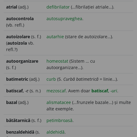
atrial
(adj.)
defibrilator
(…fibrilației atriale…).
autocontrola
autosupraveghea
.
(vb. refl.)
autoizolare
(s. f.)
autarhie
(stare de autoizolare…).
(
autoizola
vb.
refl.?)
autoorganizare
homeostat
(Sistem … cu
(s. f.)
autoorganizare…).
batimetric
(adj.)
curb
(5.
Curbă batimetrică
= linie…).
batiscaf,
-e
(s. n.)
mezoscaf
. Avem doar
batiscaf,
-uri
.
bazal
(adj.)
alismatacee
(…frunzele bazale…) și multe
alte exemple.
bătătarnică
(s. f.)
petimbroasă
.
benzaldehidă
(s.
aldehidă
.