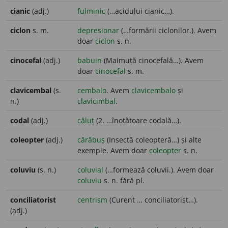
cianic
(adj.)
fulminic
(…acidului cianic…).
ciclon
s. m.
depresionar
(…formării ciclonilor.). Avem
doar
ciclon
s. n.
cinocefal
(adj.)
babuin
(Maimuță cinocefală…). Avem
doar
cinocefal
s. m.
clavicembal
(s.
cembalo
. Avem
clavicembalo
și
n.)
clavicimbal
.
codal
(adj.)
căluț
(2. …înotătoare codală…).
coleopter
(adj.)
cărăbuș
(Insectă coleopteră…) și alte
exemple. Avem doar
coleopter
s. n.
coluviu
(s. n.)
coluvial
(…formează coluvii.). Avem doar
coluviu
s. n. fără pl.
conciliatorist
centrism
(Curent … conciliatorist…).
(adj.)