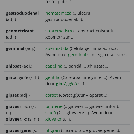
fosfolipide...).
gastroduodenal
hematemeză
(...ulcerul
(adj.)
gastroduodenal...).
geometrizant
suprematism
(...abstracționismului
(adj.)
geometrizant.).
germinal
(adj.)
spermatidă
(Celulă germinală...) ș.a.
Avem doar
germinal
s. m. sg. cu alt sens.
ghipsat
(adj.)
capelină
(...bandă ... ghipsată...).
gintă,
ginte
(s. f.)
gentilic
(Care aparține gintei...). Avem
doar
gintă,
ginți
s. f.
gipsat
(adj.)
corset
(
Corset gipsat
= aparat...).
giuvaer,
-uri
(s.
bijuterie
(...giuvaer ... giuvaerurilor.),
n.)
sculă
(2. ...giuvaere...). Avem doar
giuvaer,
-e
(s. n.)
giuvaier
s. n.
giuvaergerie
(s.
filigran
(Lucrătură de giuvaergerie...).