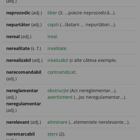
(adj.)
neprozodic
(adj.)
liber
(3. ...poezie neprozodică...).
nepurtător
(adj.)
copili
(...lăstarii ... nepurtători...).
nereal
(adj.)
ireal
.
nerealitate
(s. f.)
irealitate
.
nerealizabil
(adj.)
irealizabil
și alte câteva exemple.
nerecomandabil
contraindicat
.
(adj.)
nereglementar
obstrucție
(Act nereglementar...),
(adj.)
avertisment
(...joc neregulamentar...).
neregulamentar
(adj.)
nerelevant
(adj.)
eliminare
(...elementele nerelevante...).
neremarcabil
șters
(2).