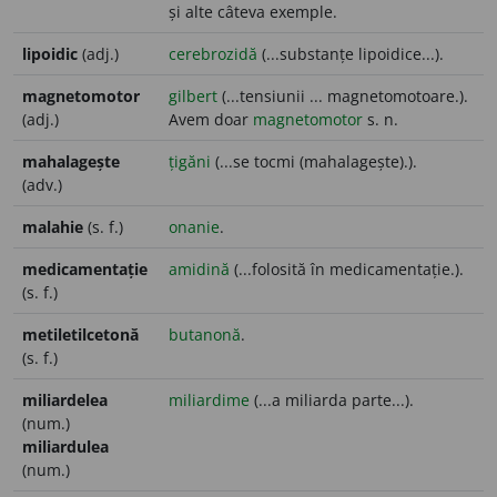
și alte câteva exemple.
lipoidic
(adj.)
cerebrozidă
(...substanțe lipoidice...).
magnetomotor
gilbert
(...tensiunii ... magnetomotoare.).
(adj.)
Avem doar
magnetomotor
s. n.
mahalagește
țigăni
(...se tocmi (mahalagește).).
(adv.)
malahie
(s. f.)
onanie
.
medicamentație
amidină
(...folosită în medicamentație.).
(s. f.)
metiletilcetonă
butanonă
.
(s. f.)
miliardelea
miliardime
(...a miliarda parte...).
(num.)
miliardulea
(num.)