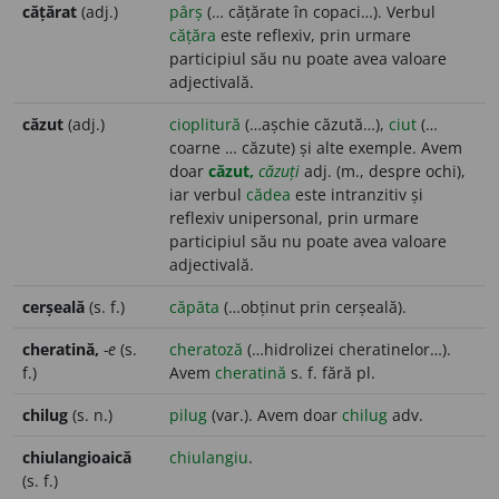
cățărat
(adj.)
pârș
(… cățărate în copaci…). Verbul
cățăra
este reflexiv, prin urmare
participiul său nu poate avea valoare
adjectivală.
căzut
(adj.)
cioplitură
(…așchie căzută…),
ciut
(…
coarne … căzute) și alte exemple. Avem
doar
căzut,
căzuți
adj. (m., despre ochi),
iar verbul
cădea
este intranzitiv și
reflexiv unipersonal, prin urmare
participiul său nu poate avea valoare
adjectivală.
cerșeală
(s. f.)
căpăta
(…obținut prin cerșeală).
cheratină,
-e
(s.
cheratoză
(…hidrolizei cheratinelor…).
f.)
Avem
cheratină
s. f. fără pl.
chilug
(s. n.)
pilug
(var.). Avem doar
chilug
adv.
chiulangioaică
chiulangiu
.
(s. f.)