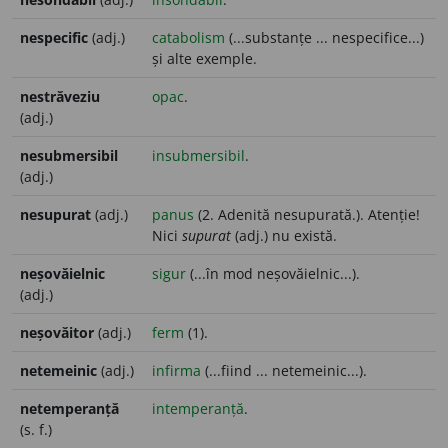
nespecific
(adj.)
catabolism
(...substanțe ... nespecifice...)
și alte exemple.
nestrăveziu
opac
.
(adj.)
nesubmersibil
insubmersibil
.
(adj.)
nesupurat
(adj.)
panus
(2. Adenită nesupurată.). Atenție!
Nici
supurat
(adj.) nu există.
neșovăielnic
sigur
(...în mod neșovăielnic...).
(adj.)
neșovăitor
(adj.)
ferm
(1).
netemeinic
(adj.)
infirma
(...fiind ... netemeinic...).
netemperanță
intemperanță
.
(s. f.)