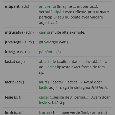
întipărit
(adj.)
amprentă
(Imagine ... întipărită...).
Verbul
întipări
este reflexiv, prin urmare
participiul său nu poate avea valoare
adjectivală.
întrucâtva
(adv.)
cam
și multe alte exemple.
juvaiergiu
(s. m.)
giuvaiergiu
(var.).
kiselgur
(s. n.)
pămânțel
(3).
lactat
(adj.)
ablactație
(...alimentația ... lactată...). La
adj.
lactat
lipsește exact forma de fem.
sg.
lactic
(adj.)
iaurt
(...bacterii lactice...). Avem doar
lactic
adj. (m. sg.) în sintagma
Acid lactic
.
leșie
(s. f.)
călcâi
(...leșiile de glicerină...). Avem doar
leșie
s. f. fără pl.
limb
(s. n.)
frunză
(1. ... foaie verde (limb) prinsă...)