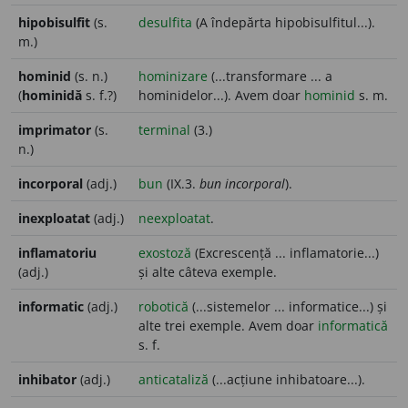
hipobisulfit
(s.
desulfita
(A îndepărta hipobisulfitul...).
m.)
hominid
(s. n.)
hominizare
(...transformare ... a
(
hominidă
s. f.?)
hominidelor...). Avem doar
hominid
s. m.
imprimator
(s.
terminal
(3.)
n.)
incorporal
(adj.)
bun
(IX.3.
bun incorporal
).
inexploatat
(adj.)
neexploatat
.
inflamatoriu
exostoză
(Excrescență ... inflamatorie...)
(adj.)
și alte câteva exemple.
informatic
(adj.)
robotică
(...sistemelor ... informatice...) și
alte trei exemple. Avem doar
informatică
s. f.
inhibator
(adj.)
anticataliză
(...acțiune inhibatoare...).