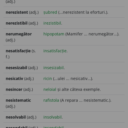
(adj.)
nerezistent
(adj.)
șubred
(...nerezistent la eforturi.).
nerezistibil
(adj.)
irezistibil
.
nerumegător
hipopotam
(Mamifer ... nerumegător...).
(adj.)
nesatisfacție
(s.
insatisfacție
.
f.)
nesesizabil
(adj.)
insesizabil
.
nesicativ
(adj.)
ricin
(...ulei ... nesicativ...).
nesincer
(adj.)
neloial
și alte câteva exemple.
nesistematic
rafistola
(A repara ... nesistematic.).
(adj.)
nesolvabil
(adj.)
insolvabil
.
nesondabil
(adj.)
insondabil
.