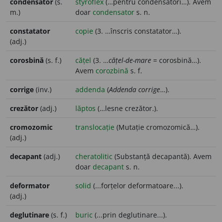
condensator
(s.
styroflex
(…pentru condensatori…). Avem
m.)
doar
condensator
s. n.
constatator
copie
(3. …înscris constatator…).
(adj.)
corosbină
(s. f.)
cățel
(3. …
cățel-de-mare
= corosbină…).
Avem
corozbină
s. f.
corrige
(inv.)
addenda
(
Addenda corrige
…).
crezător
(adj.)
lăptos
(…lesne crezător.).
cromozomic
translocație
(Mutație cromozomică…).
(adj.)
decapant
(adj.)
cheratolitic
(Substanță decapantă). Avem
doar
decapant
s. n.
deformator
solid
(...forțelor deformatoare...).
(adj.)
deglutinare
(s. f.)
buric
(...prin deglutinare...).