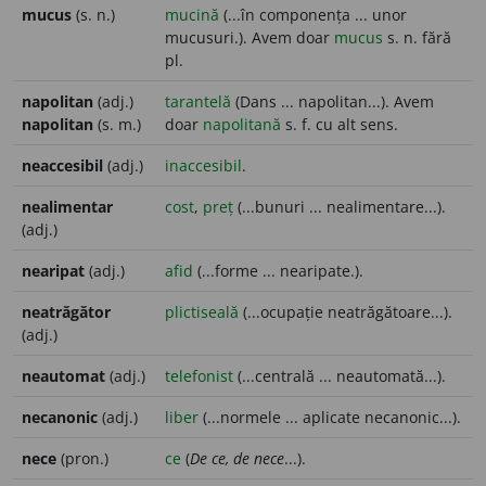
mucus
(s. n.)
mucină
(...în componența ... unor
mucusuri.). Avem doar
mucus
s. n. fără
pl.
napolitan
(adj.)
tarantelă
(Dans ... napolitan...). Avem
napolitan
(s. m.)
doar
napolitană
s. f. cu alt sens.
neaccesibil
(adj.)
inaccesibil
.
nealimentar
cost
,
preț
(...bunuri ... nealimentare...).
(adj.)
nearipat
(adj.)
afid
(...forme ... nearipate.).
neatrăgător
plictiseală
(...ocupație neatrăgătoare...).
(adj.)
neautomat
(adj.)
telefonist
(...centrală ... neautomată...).
necanonic
(adj.)
liber
(...normele ... aplicate necanonic...).
nece
(pron.)
ce
(
De ce, de nece
...).