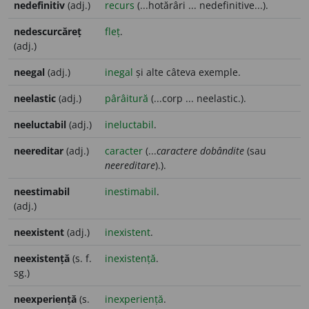
nedefinitiv
(adj.)
recurs
(...hotărâri ... nedefinitive...).
nedescurcăreț
fleț
.
(adj.)
neegal
(adj.)
inegal
și alte câteva exemple.
neelastic
(adj.)
pârâitură
(...corp ... neelastic.).
neeluctabil
(adj.)
ineluctabil
.
neereditar
(adj.)
caracter
(...
caractere dobândite
(sau
neereditare
).).
neestimabil
inestimabil
.
(adj.)
neexistent
(adj.)
inexistent
.
neexistență
(s. f.
inexistență
.
sg.)
neexperiență
(s.
inexperiență
.