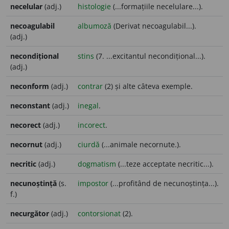
necelular
(adj.)
histologie
(...formațiile necelulare...).
necoagulabil
albumoză
(Derivat necoagulabil...).
(adj.)
necondițional
stins
(7. ...excitantul necondițional...).
(adj.)
neconform
(adj.)
contrar
(2) și alte câteva exemple.
neconstant
(adj.)
inegal
.
necorect
(adj.)
incorect
.
necornut
(adj.)
ciurdă
(...animale necornute.).
necritic
(adj.)
dogmatism
(...teze acceptate necritic...).
necunoștință
(s.
impostor
(...profitând de necunoștința...).
f.)
necurgător
(adj.)
contorsionat
(2).