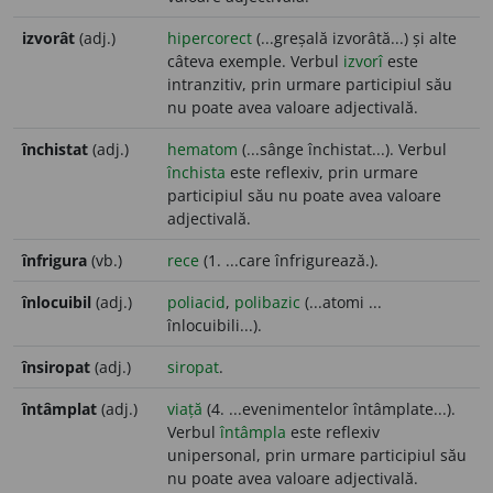
izvorât
(adj.)
hipercorect
(...greșală izvorâtă...) și alte
câteva exemple. Verbul
izvorî
este
intranzitiv, prin urmare participiul său
nu poate avea valoare adjectivală.
închistat
(adj.)
hematom
(...sânge închistat...). Verbul
închista
este reflexiv, prin urmare
participiul său nu poate avea valoare
adjectivală.
înfrigura
(vb.)
rece
(1. ...care înfrigurează.).
înlocuibil
(adj.)
poliacid
,
polibazic
(...atomi ...
înlocuibili...).
însiropat
(adj.)
siropat
.
întâmplat
(adj.)
viață
(4. ...evenimentelor întâmplate...).
Verbul
întâmpla
este reflexiv
unipersonal, prin urmare participiul său
nu poate avea valoare adjectivală.