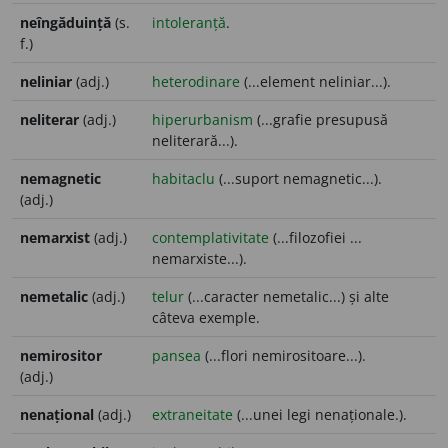
neîngăduință
(s.
intoleranță
.
f.)
neliniar
(adj.)
heterodinare
(...element neliniar...).
neliterar
(adj.)
hiperurbanism
(...grafie presupusă
neliterară...).
nemagnetic
habitaclu
(...suport nemagnetic...).
(adj.)
nemarxist
(adj.)
contemplativitate
(...filozofiei ...
nemarxiste...).
nemetalic
(adj.)
telur
(...caracter nemetalic...) și alte
câteva exemple.
nemirositor
pansea
(...flori nemirositoare...).
(adj.)
nenațional
(adj.)
extraneitate
(...unei legi nenaționale.).