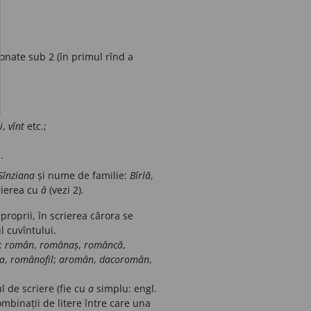
ționate sub 2 (în primul rînd a
i
,
vînt
etc.;
.
Sînziana
și nume de familie:
Bîrlă
,
rierea cu
â
(vezi
2).
 proprii, în scrierea cărora se
l cuvîntului.
:
român
,
românaș
,
româncă
,
a
,
românofil
;
aromân
,
dacoromân
,
ul de scriere (fie cu
a
simplu: engl.
combinații de litere între care una