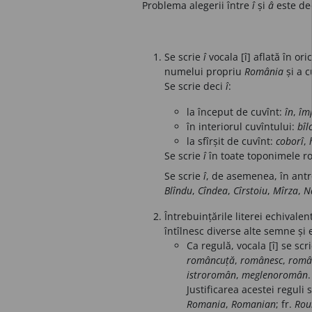
Problema alegerii între
î
și
â
este dec
Se scrie
î
vocala [î] aflată în or
numelui propriu
România
și a c
Se scrie deci
î
:
la început de cuvînt:
în
,
îm
în interiorul cuvîntului:
bîlc
la sfîrșit de cuvînt:
coborî
,
Se scrie
î
în toate toponimele r
Se scrie
î
, de asemenea, în an
Blîndu
,
Cîndea
,
Cîrstoiu
,
Mîrza
,
Na
Întrebuințările literei echivale
întîlnesc diverse alte semne și e
Ca regulă, vocala [î] se scr
româncuță
,
românesc
,
româ
istroromân
,
meglenoromân
.
Justificarea acestei reguli 
Romania
,
Romanian
; fr.
Rou