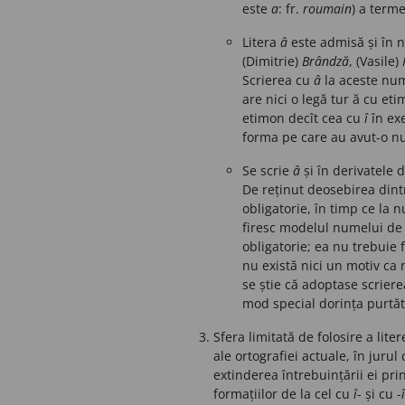
este
a
: fr.
roumain
) a
terme
Litera
â
este admisă și în n
(Dimitrie)
Brândză
, (Vasile)
Scrierea cu
â
la aceste num
are nici o legă tur ă cu et
etimon decît cea cu
î
în
ex
forma pe care au avut-o nu
Se scrie
â
și în derivatele 
De reținut deosebirea dintr
obligatorie, în timp ce
la n
firesc modelul numelui de 
obligatorie; ea nu trebuie 
nu există nici un motiv ca
se știe că adoptase scrier
mod special dorința purtă
Sfera limitată de folosire a liter
ale ortografiei actuale, în jurul
extinderea întrebuințării ei pri
formațiilor de la cel cu
î
- și cu -
î