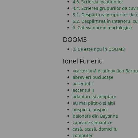
4.3. Scrierea locuțiunilor
4.4. Scrierea grupurilor de cuvi
5.1. Despărțirea grupurilor de c
5.2. Despărțirea în interiorul cu
6. Câteva norme morfologice
DOOM3
0. Ce este nou în DOOM3
Ionel Funeriu
«carteziană e latina» (Ion Barbu
abrevieri buclucașe
accentul I
accentul II
adaptare și adoptare
au mai pățit-o și alții
auspiciu, auspicii
baioneta din Bayonne
capcane semantice
casă, acasă, domiciliu
computer