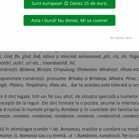
i pur ortografică, fără motivări sau consecințe ortoepice.
ice poziție în cuvînt și în orice fel de cuvinte, cu excepția celor men
uvintelor din familia lui; vezi 2).
Am donat deja.
păca
,
înainte
,
încă
,
înflori
,
înger
etc.;
i
,
cînd
,
fîn
,
gînd
,
lînă
,
mînca
și
mîncînd
,
neînsemnat
,
pîlc
,
rîu
,
sîn
,
tîngu
hotărî
,
ocărî
,
urî
etc.;
imambaialdî, îhî.
omânești:
Bîldana
,
Bîrsești
,
Cîmpulung
,
Dîmbovița
,
Mîndrești
,
Vîlcea
etc
troponimele românești, prenume:
Brînduș
și
Brîndușa
,
Mîndra
,
Pîrvu
,
gîț
,
Pîslaru
,
Tîmpănaru
,
Vîntu
etc., dar la acestea este tolerată și sc
nte
â
sînt legate, într-un fel sau altul, de situația specială a numelor
xcepții de la reguli. Ele sînt limitate la o poziție, anume la interioru
ie
â
numai în numele propriu
România
și în cuvintele din familia lui
nește
,
românie
,
românime
,
românism
,
românist
,
românistică
,
româniz
stă în etimologie (
român
< lat.
Romanus
), tradiție și corelare cu mod
manie
; it.
Romania
sau cu tremă, -
ä
-:
Rumänien
,
rumänisch
, fie cu 