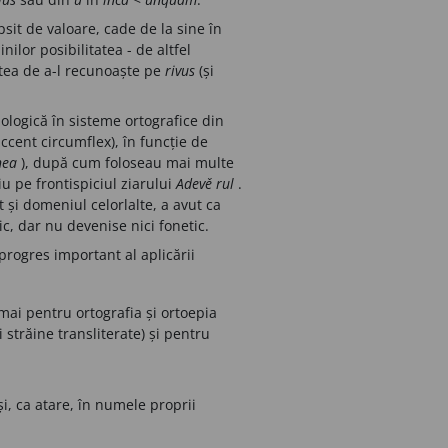
psit de valoare, cade de la sine în
nilor posibilitatea - de altfel
atea de a-l recunoaște pe
rivus
(și
ologică în sisteme ortografice din
accent circumflex), în funcție de
nea
), după cum foloseau mai multe
ziu pe frontispiciul ziarului
Adevě
rul
.
 și domeniul celorlalte, a avut ca
c, dar nu devenise nici fonetic.
rogres important al aplicării
mai pentru ortografia și ortoepia
trăine transliterate) și pentru
și, ca atare, în numele proprii