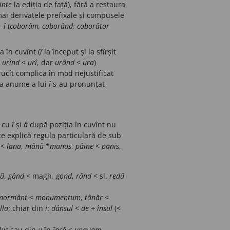
inte
la ediția de față), fără a restaura
ai derivatele prefixale și compusele
 -
î
(
coborâm, coborând; coborâtor
 în cuvînt (
î
la început și la sfîrșit
,
urînd
<
urî
, dar
urând
<
ura
)
trucît complica în mod nejustificat
rea anume a lui
î
s-au pronunțat
i cu
î
și
â
după poziția în cuvînt nu
ce explică regula particulară de sub
<
lana
,
mână
*
manus
,
pâine
<
panis
,
zй
,
gând
< magh.
gond
,
rând
< sl.
redй
mormânt
<
monumentum
,
tânăr
<
lla
; chiar din
i
:
dânsul
<
de + însul
(<
lus
sau din
u
în
încă
<
unquam
.