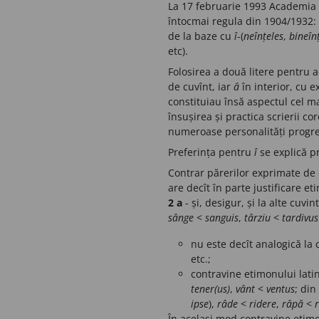
La 17 februarie 1993 Academia 
întocmai regula din 1904/1932: 
de la baze cu
î
-(
neînțeles
,
bineîn
etc).
Folosirea a două litere pentru 
de cuvînt, iar
â
în interior, cu e
constituiau însă aspectul cel ma
însușirea și practica scrierii c
numeroase personalități progres
Preferința pentru
î
se explică pr
Contrar părerilor exprimate de 
are decît în parte justificare et
2 a
- și, desigur, și la alte cuvi
sânge
<
sanguis
,
târziu
<
tardivus
nu este decît analogică la c
etc.;
contravine etimonului latin
tener(us)
,
vânt
<
ventus
; din
ipse
),
râde
<
ridere
,
râpă
<
r
În același mod contravine etimo