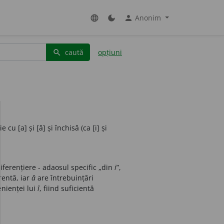
Anonim
language
dark_mode
person
caută
opțiuni
search
cu [a] și [ă] și închisă (ca [i] și
iferențiere - adaosul specific „din
i
”,
rentă, iar
â
are întrebuințări
enienței lui
î
, fiind suficientă