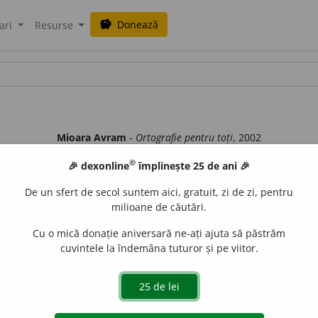
Donează
savings
ari
Resurse
Mioara Avram
-
Ortografie pentru toți
, 2002
®
🎉 dexonline
împlinește 25 de ani 🎉
cala [î], centrală sau medială ca loc de articulare (din aceeași serie 
De un sfert de secol suntem aici, gratuit, zi de zi, pentru
milioane de căutări.
Cu o mică donație aniversară ne-ați ajuta să păstrăm
umite numai prin pronunțarea vocalei [î], ci este necesar - pentru d
cuvintele la îndemâna tuturor și pe viitor.
usiv la proveniența literei, nu și a sunetului. Întrucît
î
este litera cu
are
â
figurează după
a
,
ă
, iar
î
după
i
) se renunță la precizarea prov