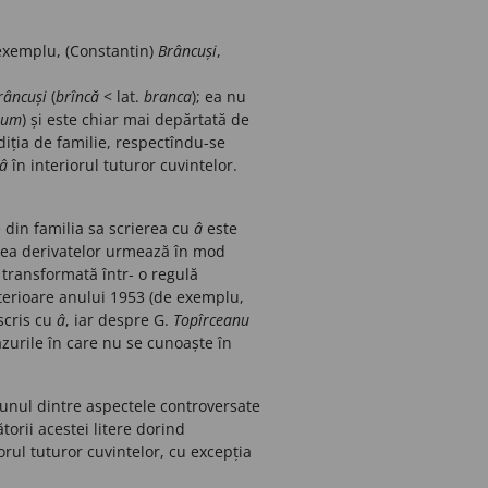
 exemplu, (Constantin)
Brâncuși
,
râncuși
(
brîncă
< lat.
branca
); ea nu
tum
)
și este chiar mai depărtată
de
diția de familie, respectîndu-se
â
în interiorul tuturor cuvintelor.
e din familia sa scrierea cu
â
este
ierea derivatelor urmează în mod
transformată într- o regulă
erioare anului 1953 (de exemplu,
 scris cu
â
, iar despre G.
Topîrceanu
cazurile în care nu se cunoaște în
 unul dintre aspectele controversate
ătorii acestei litere dorind
orul tuturor cuvintelor, cu excepția