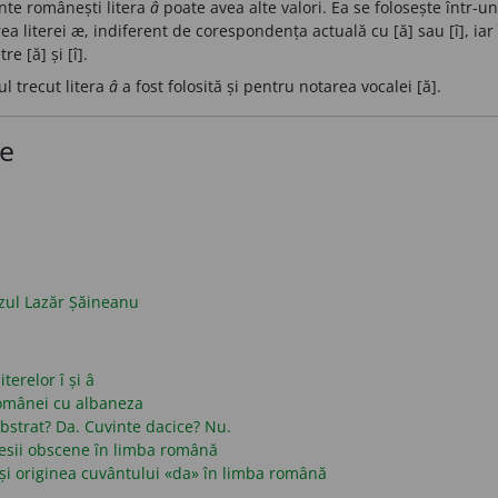
inte românești litera
â
poate avea alte valori. Ea se folosește într-u
rea literei æ, indiferent de corespondența actuală cu [ă] sau [î], iar
e [ă] și [î].
ul trecut litera
â
a fost folosită și pentru notarea vocalei [ă].
ce
azul Lazăr Șăineanu
terelor î și â
românei cu albaneza
strat? Da. Cuvinte dacice? Nu.
presii obscene în limba română
și originea cuvântului «da» în limba română