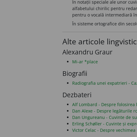
În notații speciale ale unor cuv
alfabetului chirilic pentru reda
pentru o vocală intermediară într
În sisteme ortografice din secol
Alte articole lingvisti
Alexandru Graur
Mi-ar *place
Biografii
Radiografia unei expatrieri - C
Dezbateri
Alf Lombard - Despre folosirea li
Dan Alexe - Despre legăturile 
Dan Ungureanu - Cuvinte de sub
Erling Schøller - Cuvinte și ex
Victor Celac - Despre vechimea 