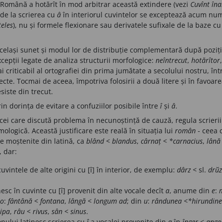
Română a hotărît în mod arbitrar această extindere (vezi
Cuvînt îna
de la scrierea cu
â
în interiorul cuvintelor se exceptează acum num
țeles
), nu și formele flexionare sau derivatele sufixale de la baze cu
același sunet și modul lor de distribuție complementară după poziția
xcepții legate de analiza structurii morfologice:
neîntrecut
,
hotărîtor
i criticabil al ortografiei din prima jumătate a secolului nostru, în
orecte. Tocmai de aceea, împotriva folosirii a două litere și în favoa
iste din trecut.
in dorința de evitare a confuziilor posibile între
î
și
â
.
cei care discută problema în necunoștință de cauză, regula scrieri
imologică. Această justificare este reală în situația lui
român
- ceea 
nte moștenite din latină, ca
blând
<
blandus
,
cârnaț
<
*carnacius
,
lână
, dar:
uvintele de alte origini cu [î] în interior, de exemplu:
dârz
< sl.
drй
esc în cuvinte cu [î] provenit din alte vocale decît
a
, anume din
e
:
o
:
fântână
<
fontana
,
lângă
<
longum ad
; din
u
:
rândunea
<
*hirundine
ipa
,
râu
<
rivus
,
sân
<
sinus
.
nului latinesc scrierea cu
î
a vocalei provenite din
a
în
înger
<
ange