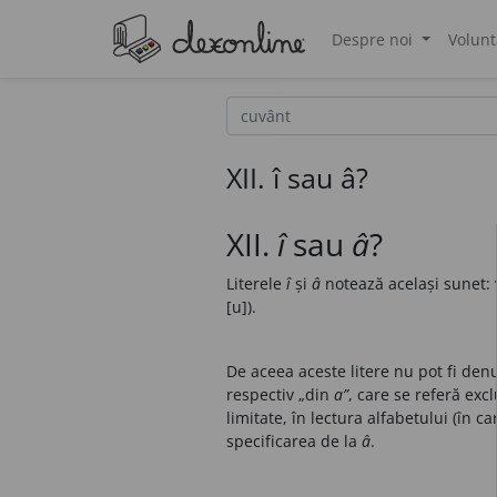
Despre noi
Volunt
®
XII. î sau â?
XII.
î
sau
â
?
Literele
î
și
â
notează același sunet: vo
[u]).
De aceea aceste litere nu pot fi den
respectiv „din
a”
, care se referă excl
limitate, în lectura alfabetului (în c
specificarea de la
â
.