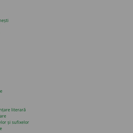
nești
e
ce
nțare literară
mare
lor și sufixelor
se