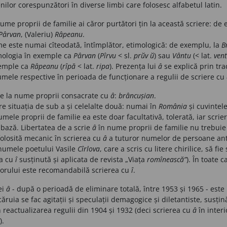
nilor corespunzători în diverse limbi care folosesc alfabetul latin.
ume proprii de familie ai căror purtători țin la această scriere: de
Pârvan
, (Valeriu)
Râpeanu
.
e este numai cîteodată, întîmplător, etimologică: de exemplu, la
B
imologia în exemple ca
Pârvan
(
Pîrvu
< sl.
prйv
й
) sau
Vântu
(< lat.
ven
emple ca
Râpeanu
(
rîpă
< lat.
ripa
). Prezența lui
â
se explică prin tra
mele respective în perioada de funcționare a regulii de scriere cu
de la nume proprii consacrate cu
â
:
brâncușian
.
e situația de sub a și celelalte două: numai în
România
și cuvintel
umele proprii de familie ea este doar facultativă, tolerată, iar scr
bază. Libertatea de a scrie
â
în nume proprii de familie nu trebuie 
folosită mecanic în scrierea cu
â
a tuturor numelor de persoane ant
 numele poetului Vasile
Cîrlova
, care a scris cu litere chirilice, să fie
ea cu
î
susținută și aplicata de revista „Viața
romînească”
). În toate 
torului este recomandabilă scrierea cu
î
.
ei
â
- după o perioadă de eliminare totală, între 1953 și 1965 - este
 căruia se fac agitații și speculații demagogice și diletantiste, susțin
n reactualizarea regulii din 1904 și 1932 (deci scrierea cu
â
în interi
).