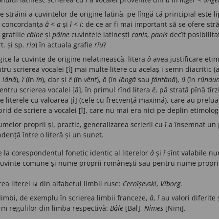
 străini a cuvintelor de origine latină, pe lîngă că principial este li
în concordanța
â
<
a
și
î
<
i
: de ce ar fi mai important să se ofere străi
 grafiile
câine
și
pâine
cuvintele latinești
canis
,
panis
decît posibilit
. și sp.
rio
) în actuala grafie
rîu
?
ice la cuvinte de origine nelatinească, litera
â
avea justificare etim
tru scrierea vocalei [î] mai multe litere cu acelaș i semn diacritic (
n
lână
),
î
(în
în
), dar și
ê
(în
vênt
),
ô
(în
lôngă
sau
fôntână
),
û
(în
rûndu
pentru scrierea vocalei [ă], în primul rînd litera
ě
, pă strată pînă tîr
iterele cu valoarea [î] (cele cu frecvență maximă), care au preluat
id de scriere a vocalei [î], care nu mai era nici pe deplin etimologi
umelor proprii și, practic, generalizarea scrierii cu
î
a însemnat un p
dență între o literă și un sunet.
 la corespondentul fonetic identic al literelor
â
și
î
sînt valabile nu
cuvinte comune și nume proprii românești sau pentru nume proprii s
rea literei ы din alfabetul limbii ruse:
Cernîșevski
,
Vîborg
.
e limbi, de exemplu în scrierea limbii franceze,
â
,
î
au valori diferite 
rm regulilor din limba respectivă:
Bâle
[Bal],
Nîmes
[Nim].