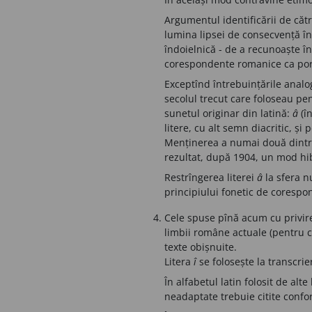
Argumentul identificării de către
lumina lipsei de consecvență 
îndoielnică - de a recunoaște în
corespondente romanice ca port
Exceptînd întrebuințările analog
secolul trecut care foloseau pen
sunetul originar din latină:
â
(î
litere, cu alt semn diacritic, și 
Menținerea a numai două dintre l
rezultat, după 1904, un mod hibr
Restrîngerea literei
â
la sfera n
principiului fonetic de corespon
Cele spuse pînă acum cu privire
limbii române actuale (pentru 
texte obișnuite.
Litera
î
se folosește la transcrie
În alfabetul latin folosit de alt
neadaptate trebuie citite confo