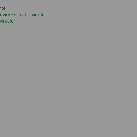
nte
uvinte și a abrevierilor
vintelor
)