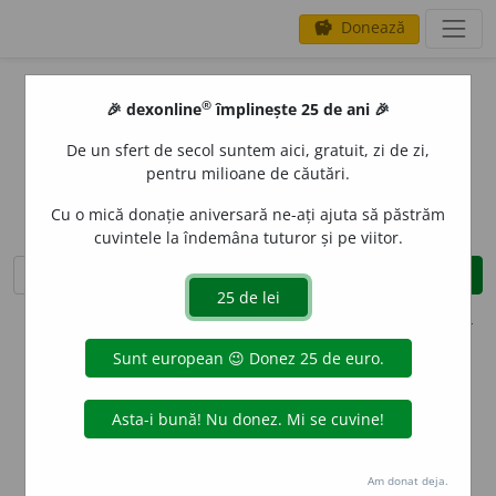
Donează
savings
®
🎉 dexonline
împlinește 25 de ani 🎉
De un sfert de secol suntem aici, gratuit, zi de zi,
®
pentru milioane de căutări.
Dicționare ale limbii române
Cu o mică donație aniversară ne-ați ajuta să păstrăm
cuvintele la îndemâna tuturor și pe viitor.
caută
search
opțiuni
cuvântul zilei
spinteca
Am donat deja.