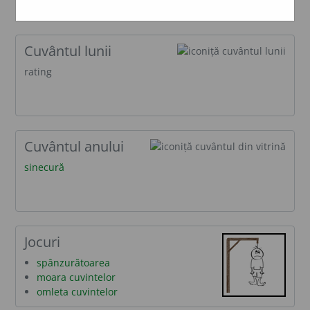
cuvântul lunii
rating
Cuvântul anului
sinecură
jocuri
spânzurătoarea
moara cuvintelor
omleta cuvintelor