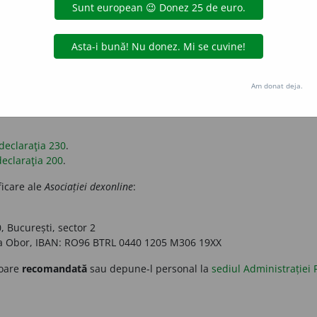
pozitul pe venit datorat pentru anul trecut. Astfel, poți ajuta
Asoci
ii poți găsi
aici
.
 urmează instrucțiunile. Formularele PDF vor fi deja completate cu
Am donat deja.
declaraţia 230
.
declaraţia 200
.
ficare ale
Asociației dexonline
:
 București, sector 2
a Obor
, IBAN:
RO96 BTRL 0440 1205 M306 19XX
soare
recomandată
sau depune-l personal la
sediul Administrației 