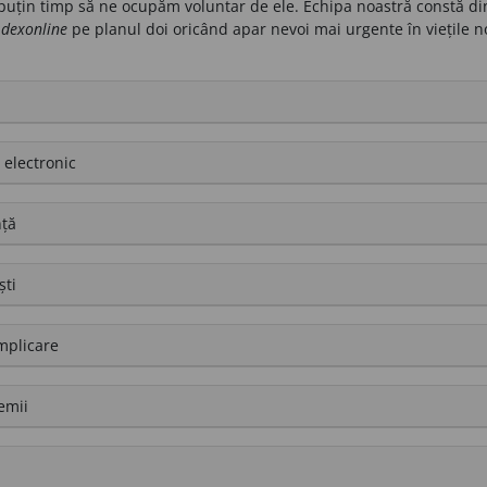
 puțin timp să ne ocupăm voluntar de ele. Echipa noastră constă di
m
dexonline
pe planul doi oricând apar nevoi mai urgente în viețile n
 electronic
nță
ști
mplicare
emii