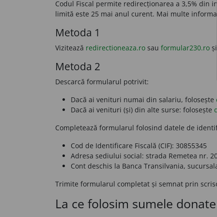
Codul Fiscal permite redirecționarea a 3,5% din im
limită este 25 mai anul curent. Mai multe informaț
Metoda 1
Vizitează
redirectioneaza.ro
sau
formular230.ro
și
Metoda 2
Descarcă formularul potrivit:
Dacă ai venituri numai din salariu, folosește
Dacă ai venituri (și) din alte surse: folosește
Completează formularul folosind datele de identi
Cod de Identificare Fiscală (CIF):
30855345
Adresa sediului social:
strada Remetea nr. 20,
Cont deschis la
Banca Transilvania, sucursal
Trimite formularul completat și semnat prin scri
La ce folosim sumele donate