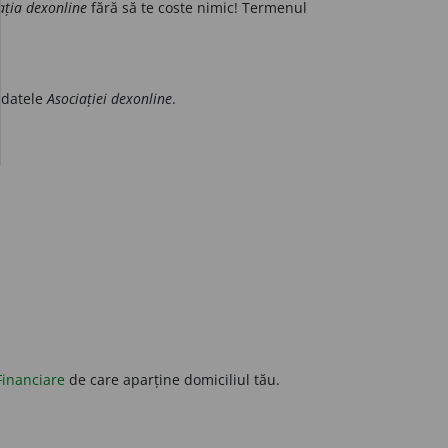
ația dexonline
fără să te coste nimic! Termenul
 datele
Asociației dexonline
.
Financiare
de care aparține domiciliul tău.