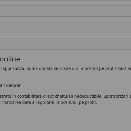
online
 poți sponsoriza. Suma donată se scade din impozitul pe profit dacă s
;
it datorat.
istrate în contabilitate drept cheltuieli nedeductibile. Sponsorizări
mătoarea dată a raportării impozitului pe profit.