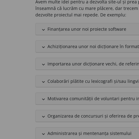
Avem multe idei pentru a dezvolta site-ul și prea
înseamnă că lucrăm cu mare plăcere, dar trece
dezvolte proiectul mai repede. De exemplu:
Finanțarea unor noi proiecte software
expand_less
Achiziționarea unor noi dicționare în format
expand_less
Importarea unor dicționare vechi, de referi
expand_less
Colaborări plătite cu lexicografi și/sau lingvi
expand_less
Motivarea comunității de voluntari pentru i
expand_less
Organizarea de concursuri și oferirea de pr
expand_less
Administrarea și mentenanța sistemului
expand_less