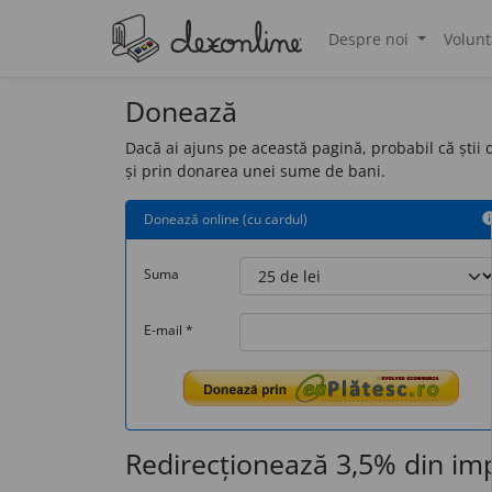
Despre noi
Volunt
®
Donează
Dacă ai ajuns pe această pagină, probabil că știi 
și prin donarea unei sume de bani.
Donează online (cu cardul)
in
Suma
E-mail *
Redirecționează 3,5% din imp