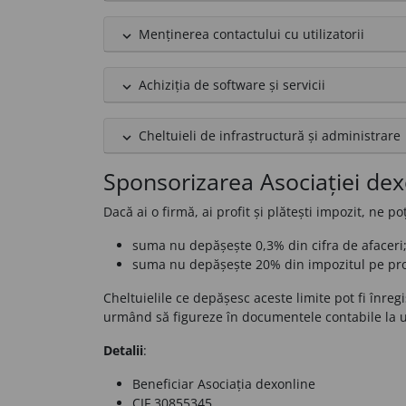
Menținerea contactului cu utilizatorii
expand_less
Achiziția de software și servicii
expand_less
Cheltuieli de infrastructură și administrare
expand_less
Sponsorizarea Asociației dex
Dacă ai o firmă, ai profit și plătești impozit, ne
suma nu depășește 0,3% din cifra de afaceri
suma nu depășește 20% din impozitul pe prof
Cheltuielile ce depășesc aceste limite pot fi înreg
urmând să figureze în documentele contabile la ur
Detalii
:
Beneficiar
Asociația dexonline
CIF
30855345