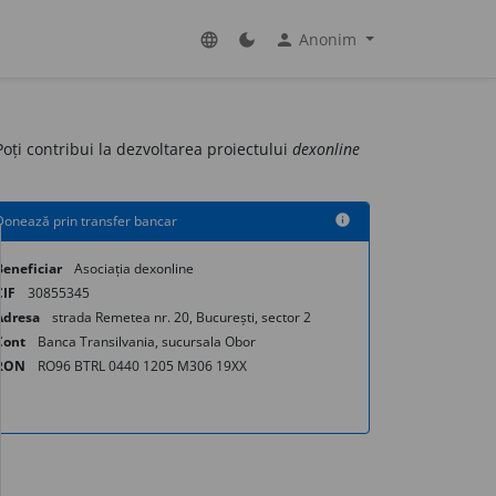
Anonim
language
dark_mode
person
 Poți contribui la dezvoltarea proiectului
dexonline
Donează prin transfer bancar
info
Beneficiar
Asociația dexonline
CIF
30855345
Adresa
strada Remetea nr. 20, București, sector 2
Cont
Banca Transilvania, sucursala Obor
RON
RO96 BTRL 0440 1205 M306 19XX