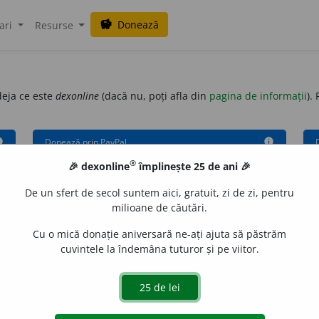
Donează
savings
ari
Resurse
deja ce este
dexonline
(dacă nu, poți afla din
pagina de informații
).
fo
Donează prin PayPal
info
®
🎉 dexonline
împlinește 25 de ani 🎉
De un sfert de secol suntem aici, gratuit, zi de zi, pentru
milioane de căutări.
Cu o mică donație aniversară ne-ați ajuta să păstrăm
cuvintele la îndemâna tuturor și pe viitor.
ozitul pe venit