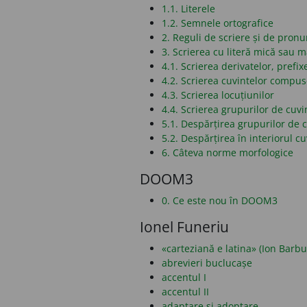
1.1. Literele
1.2. Semnele ortografice
2. Reguli de scriere și de pronu
3. Scrierea cu literă mică sau 
4.1. Scrierea derivatelor, prefixe
4.2. Scrierea cuvintelor compu
4.3. Scrierea locuțiunilor
4.4. Scrierea grupurilor de cuvi
5.1. Despărțirea grupurilor de c
5.2. Despărțirea în interiorul cu
6. Câteva norme morfologice
DOOM3
0. Ce este nou în DOOM3
Ionel Funeriu
«carteziană e latina» (Ion Barbu
abrevieri buclucașe
accentul I
accentul II
adaptare și adoptare