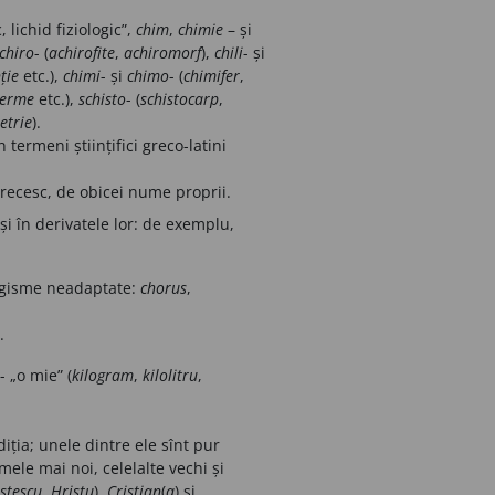
 lichid fiziologic”,
chim
,
chimie
–
și
chiro
- (
achirofite
,
achiromorf
),
chili
-
și
ție
etc.),
chimi
-
și
chimo
- (
chimifer
,
derme
etc.),
schisto
- (
schistocarp
,
etrie
).
n termeni științifici greco-latini
 grecesc, de obicei nume proprii.
și în derivatele lor: de exemplu,
ologisme neadaptate:
chorus
,
.
- „o mie” (
kilogram
,
kilolitru
,
iția; unele dintre ele sînt pur
mele mai noi, celelalte vechi și
stescu
,
Hristu
),
Cristian
(
a
) și