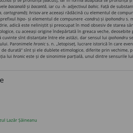
acchus
și se pronunță [Bacus], iar în forma adaptată se pronunță și
ivele
bacanală
și
bacantă
, iar cu -
h
- adjectivul
bahic
. Față
de substant
a
,
cartogramă
);
hrisov
are aceeași rădăcină
cu elementul de
compu
 prefixul
hipo
- și elementul de compunere
-condru
) și
ipohondru
s. m
ie, adică este neliniștit și preocupat în mod obsesiv de starea sănă
mologice, cu aceeași origine îndepărtată în greaca veche, deosebite 
cuvinte sînt distanțate între ele astăzi, dar sensul lui
ipohondru
se
rului. Paronimele
hronic
s. n. „letopiseț, lucrare istorică
în care even
 de durată” sînt și ele dublete etimologice, diferite prin vechime, 
ția lui
hronic
este
și de sinonimie parțială, unul dintre sensurile lu
ce
azul Lazăr Șăineanu