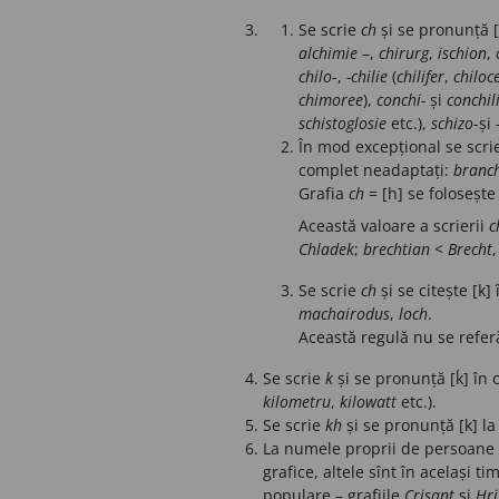
Se scrie
ch
și se pronunță 
alchimie
–,
chirurg
,
ischion
,
chilo
-,
-chilie
(
chilifer
,
chiloce
chimoree
),
conchi-
și
conchil
schistoglosie
etc.),
schizo
-și 
În mod excepțional se scr
complet neadaptați:
branc
Grafia
ch
= [h] se folosește
Această valoare a scrierii
c
Chladek
;
brechtian
<
Brecht
,
Se scrie
ch
și se citește [k]
machairodus
,
loch
.
Această regulă nu se refer
Se scrie
k
și se pronunță [ḱ] în 
kilometru
,
kilowatt
etc.).
Se scrie
kh
și se pronunță [k] la
La numele proprii de persoane se
grafice, altele sînt în același 
populare – grafiile
Crisant
și
Hri