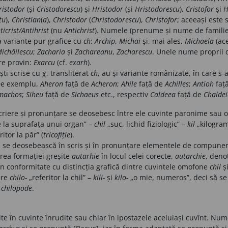
ristodor
(și
Cristodorescu
)
și
Hristodor
(și
Hristodorescu
),
Cristofor
și
H
tu
),
Christian
(
a
),
Christodor
(
Christodorescu
),
Christofor
; aceeași este 
icrist/Antihrist
(nu
Antichrist
).
Numele (prenume și nume de famili
 variante pur grafice cu
ch
:
Archip
,
Michai
și, mai ales,
Michaela
(ac
ichăilescu
;
Zacharia
și
Zachareanu
,
Zacharescu
. Unele nume proprii
are provin:
Exarcu
(cf.
exarh
).
i scrise cu χ, transliterat
ch
, au și variante românizate, în care s
De exemplu,
Aheron
față de
Acheron
;
Ahile
față
de
Achilles
;
Antioh
faț
machos
;
Siheu
față
de
Sichaeus
etc., respectiv
Caldeea
față de
Chalde
criere și pronunțare se deosebesc între ele cuvinte paronime sa
 la suprafața unui organ” –
chil
„suc, lichid fiziologic” –
kil
„kilogra
ritor la păr” (
tricofiție
).
 se deosebească în scris și în pronunțare elementele de compuner
rea formației greșite
autarhie
în locul celei corecte,
autarchie
, deno
În
conformitate cu distincția grafică dintre cuvintele omofone
chil
ș
ere
chilo-
„referitor la chil” –
kili-
și
kilo-
„o mie, numeros”, deci să se
,
chilopode
.
te în cuvinte înrudite sau chiar în ipostazele aceluiași cuvînt. Numel