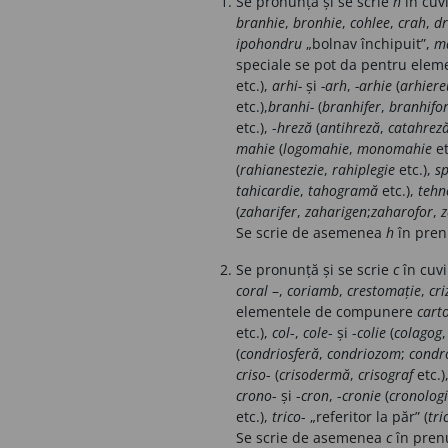
Se pronunță și se scrie
h
în cuv
branhie
,
bronhie
,
cohlee
,
crah
,
dr
ipohondru
„bolnav
închipuit”,
m
speciale se
pot da pentru ele
etc.),
arhi-
și
-arh
,
-arhie
(
arhiere
etc.),
branhi-
(
branhifer
,
branhifo
etc.), -
hreză
(
antihreză
,
catahrez
mahie
(
logomahie
,
monomahie
et
(
rahianestezie
,
rahiplegie
etc.),
s
tahicardie
,
tahogramă
etc.),
tehn
(
zaharifer
,
zaharigen
;
zaharofor
,
z
Se scrie de asemenea
h
în pre
Se pronunță și se scrie
c
în cuv
coral
–,
coriamb
,
crestomație
,
cr
elementele de compunere
cart
etc.),
col
-,
cole
- și -
colie
(
colagog
(
condriosferă
,
condriozom
;
condr
criso
- (
crisodermă
,
crisograf
etc.)
crono
-
și -
cron
,
-
cronie
(
cronolog
etc.),
trico
- „referitor la păr” (
tri
Se scrie de asemenea
c
în pre