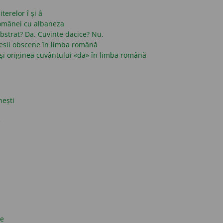
terelor î și â
românei cu albaneza
strat? Da. Cuvinte dacice? Nu.
presii obscene în limba română
și originea cuvântului «da» în limba română
nești
e
ce