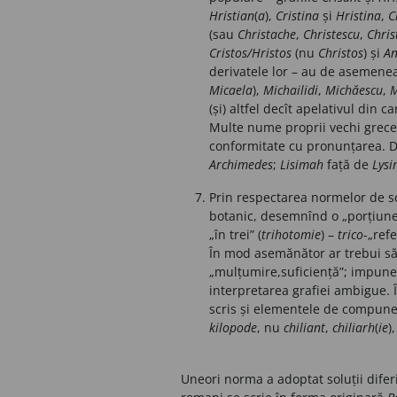
Hristian
(
a
),
Cristina
și
Hristina
,
C
(sau
Christache
,
Christescu
,
Chris
Cristos/Hristos
(nu
Christos
)
și
Ant
derivatele lor – au de asemenea
Micaela
),
Michailidi
,
Michăescu
,
M
(și) altfel decît apelativul din c
Multe nume proprii vechi greceșt
conformitate cu pronunțarea. 
Archimedes
;
Lisimah
față
de
Lysi
Prin respectarea normelor de s
botanic, desemnînd o „porțiune
„în trei” (
trihotomie
) –
trico
-„refe
În mod asemănător ar trebui să
„mulțumire,suficiență”; impune
interpretarea grafiei ambigue. 
scris și elementele de compun
kilopode
, nu
chiliant
,
chiliarh
(
ie
)
Uneori norma a adoptat soluții diferi