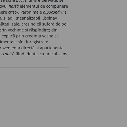
 se scrie
Bacus
; dintre derivate, se
ivul
hartă
elementul de compunere
nere
criso
-. Paronimele
hipocondru
s.
. și adj. (neanalizabil) „bolnav
tății sale, crezînd că suferă de boli
prin vechime și răspîndire; din
 explică prin credința veche că
imentele sînt
înregistrate
proveniența directă și apartenența
i
cronică
fiind identic cu unicul sens