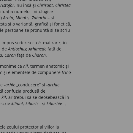
ristofor
, nu însă și
Chrisant
,
Christea
situația numelor mitologice
e)
Arhip
,
Mihai
și
Zaharia
– și
esta
și o variantă, grafică și fonetică,
 de persoane se pronunță
și se scriu
-a impus scrierea cu
h
, mai rar
c
, în
ă
de
Antiochus
;
Arhimede
față
de
ia
,
Caron
față de
Charon
.
u omonime ca
hil
, termen anatomic și
m” și elementele de compunere
triho-
e -
arhie
„conducere” și -
archie
tă
confuzia produsă
de
i
kil
, ar trebui să se deosebească în
 scrie
kiliant
,
kiliarh
– și
kiliarhie
–,
e zeului protector al viilor la