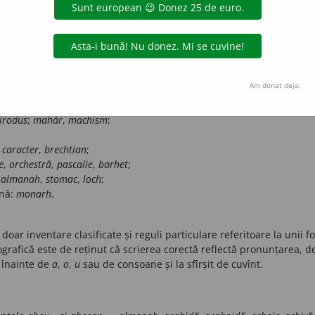
, problema scrierii cu
h
sau
c
,
ch
,
k
,
kh
și a pronunțării cu [h] sau [k
avă și orientală.
ie în cuvînt:
Am donat deja.
nei vocale:
haos
,
cor
,
chirurg
,
chorus
,
kilogram
;
unei consoane:
hrisov
,
clor
,
khmer
;
irodus
;
mahăr
,
machism
;
,
caracter
,
brechtian
;
e
,
orchestră
,
pascalie
,
barhet
;
:
almanah
,
stomac
,
loch
;
ană:
monarh
.
doar inventare clasificate și reguli particulare referitoare la unii 
rafică este de reținut că scrierea corectă reflectă pronunțarea, d
 înainte de
a
,
o
,
u
sau de consoane
și la sfîrșit de cuvînt.