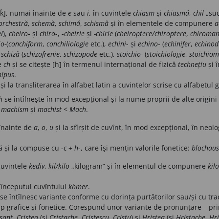
[ḱ], numai înainte de
e
sau
i
, în cuvintele
chiasm
și
chiasmă
,
chil
„suc,
orchestră
,
schemă
,
schimă
,
schismă
și în elementele de compunere
a
l
),
cheiro
-
și
chiro
-, -
cheirie
și
-chirie
(
cheiroptere/chiroptere
,
chiroman
io-
(
conchiform
,
conchiliologie
etc.),
echini
- și
echino
- (
echinifer
,
echino
-
schiză
(
schizofrenie
,
schizopode
etc.),
stoichio-
(
stoichiologie
,
stoichiom
ie
ch
și se citește [h] în termenul internațional de fizică
technețiu
și î
hipus
.
 și la transliterarea în alfabet latin a cuvintelor scrise cu alfabetul
h
se întîlnește în mod excepțional și la nume proprii de alte origini 
machism
și
machist
<
Mach
.
 înainte de
a
,
o
,
u
și la sfîrșit de cuvînt, în mod excepțional, în ne
ă și la compuse cu -
c
+
h
-, care își mențin valorile fonetice:
blochaus
cuvintele
kediv
,
kil/kilo
„kilogram” și în elementul de compunere
kilo
 începutul cuvîntului
khmer
.
 întîlnesc variante conforme cu dorința purtătorilor sau/și cu trad
timp grafice și fonetice. Corespund unor variante de pronunțare – pri
sant
,
Cristea
(și
Cristache
,
Cristescu
,
Cristu
) și
Hristea
(și
Hristache
,
Hri