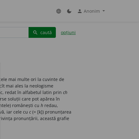
Anonim
language
dark_mode
person
caută
opțiuni
search
 cele mai multe ori la cuvinte de
 cît mai ales la neologisme
c, redat în alfabetul latin prin
ch
rse soluții care pot apărea în
iantele) românești cu
h
redau,
ă, iar cele cu
c
(= [k]) pronunțarea
ivința pronunțării, această grafie