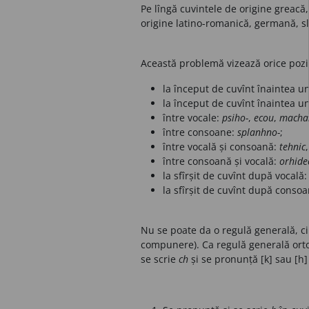
Pe lîngă cuvintele de origine greacă
origine latino-romanică, germană, sl
Această problemă vizează orice poziț
la început de cuvînt înaintea u
la început de cuvînt înaintea 
între vocale:
psiho-
,
ecou
,
macha
între consoane:
splanhno-
;
între vocală și consoană:
tehnic
între consoană și vocală:
orhide
la sfîrșit de cuvînt după vocală
la sfîrșit de cuvînt după conso
Nu se poate da o regulă generală, ci 
compunere). Ca regulă generală ortog
se scrie
ch
și se pronunță [k] sau [h]