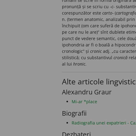
romani se scrie în forma originară
B
pronunță și se scriu cu -
c
- substant
corespunzător este
carto-
(
cartografi
n. (termen anatomic, analizabil prin
închipuit (om care suferă de ipohondr
pe care nu le are)” sînt dublete eti
punct de vedere semantic, cele două 
ipohondria ar fi o boală a hipocond
cronologic” și
cronic
adj. „cu caracter
stilistică; cu substantivul
cronică
rela
al lui
hronic
.
Alte articole lingvisti
Alexandru Graur
Mi-ar *place
Biografii
Radiografia unei expatrieri - C
Dezbateri