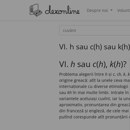
Despre noi
Volunt
®
VI. h sau c(h) sau k(h
VI.
h
sau
c
(
h
),
k
(
h
)?
Problema alegerii între
h
și
c
,
ch
,
k
,
k
origine greacă: atît la unele ceva ma
internaționale cu diverse etimologii 
sau
kh
în mai multe limbi. Intrate în 
variantele aceluiași cuvînt, iar la u
aproximativ, pronunțarea din greacă,
din franceză și engleză, de cele mai
putînd corespunde atît pronunțării cu 