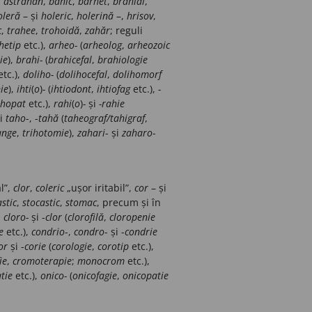
,
astrahan
,
bahic
,
barhet
,
brahial
,
oleră
–
și
holeric
,
holerină
–,
hrisov
,
c
,
trahee
,
trohoidă
,
zahăr
; reguli
hetip
etc.),
arheo-
(
arheolog
,
arheozoic
ie
),
brahi-
(
brahicefal
,
brahiologie
tc.),
doliho-
(
dolihocefal
,
dolihomorf
ie
),
ihti
(
o
)
-
(
ihtiodont
,
ihtiofag
etc.),
-
ihopat
etc.),
rahi
(
o
)
-
și
-rahie
și
taho
-, -
tahă
(
taheograf/tahigraf
,
ange
,
trihotomie
),
zahari
- și
zaharo
-
l”,
clor
,
coleric
„ușor
iritabil”,
cor
– și
stic
,
stocastic
,
stomac
, precum
și în
,
cloro-
și -
clor
(
clorofilă
,
cloropenie
e
etc.),
condrio
-,
condro
- și -
condrie
or
și -
corie
(
corologie
,
corotip
etc.),
ie
,
cromoterapie
;
monocrom
etc.),
tie
etc.),
onico-
(
onicofagie
,
onicopatie