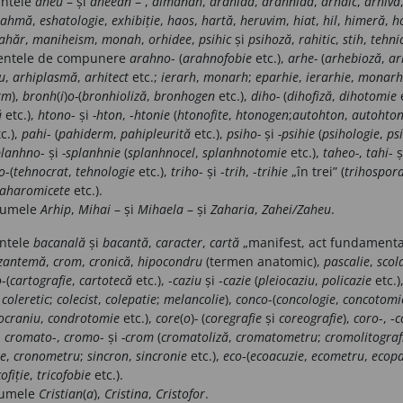
intele
aheu
– și
aheean
– ,
almanah
,
arahidă
,
arahnidă
,
arhaic
,
arhivă
ahmă
,
eshatologie
,
exhibiție
,
haos
,
hartă
,
heruvim
,
hiat
,
hil
,
himeră
,
h
ahăr
,
maniheism
,
monah
,
orhidee
,
psihic
și
psihoză
,
rahitic
,
stih
,
tehni
mentele de compunere
arahno
- (
arahnofobie
etc.),
arhe-
(
arhebioză
,
ar
u
,
arhiplasmă
,
arhitect
etc.;
ierarh
,
monarh
;
eparhie
,
ierarhie
,
monarh
rm
),
bronh
(
i
)
o-
(
bronhioliză
,
bronhogen
etc.),
diho-
(
dihofiză
,
dihotomie
e
ă
etc.),
htono
-
și
-hton
, -
htonie
(
htonofite
,
htonogen
;
autohton
,
autohton
c.),
pahi
- (
pahiderm
,
pahipleurită
etc.),
psiho-
și
-psihie
(
psihologie
,
ps
planhno
- și
-splanhnie
(
splanhnocel
,
splanhnotomie
etc.),
taheo-
,
tahi
- 
o
-(
tehnocrat
,
tehnologie
etc.),
triho
- și -
trih
, -
trihie
„în trei” (
trihospor
aharomicete
etc.).
numele
Arhip
,
Mihai
– și
Mihaela
– și
Zaharia
,
Zahei/Zaheu
.
intele
bacanală
și
bacantă
,
caracter
,
cartă
„manifest, act fundamenta
izantemă
,
crom
,
cronică
,
hipocondru
(termen anatomic),
pascalie
,
scola
o
-(
cartografie
,
cartotecă
etc.), -
caziu
și -
cazie
(
pleiocaziu
,
policazie
etc.)
,
coleretic
;
colecist
,
colepatie
;
melancolie
),
conco
-(
concologie
,
concotomi
ocraniu
,
condrotomie
etc.),
core
(
o
)
-
(
coregrafie
și
coreografie
),
coro
-, -
c
,
cromato
-,
cromo
-
și
-crom
(
cromatoliză
,
cromatometru
;
cromolitograf
ie
,
cronometru
;
sincron
,
sincronie
etc.),
eco
-(
ecoacuzie
,
ecometru
,
ecopa
cofiție
,
tricofobie
etc.).
numele
Cristian
(
a
),
Cristina
,
Cristofor
.