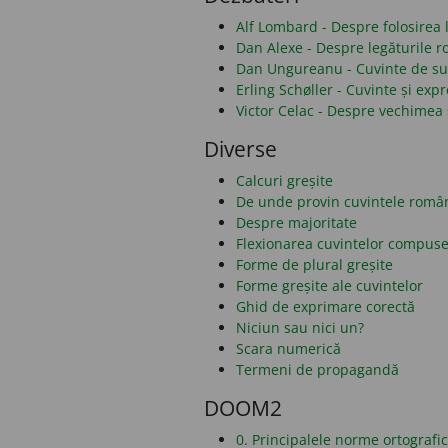
Alf Lombard - Despre folosirea li
Dan Alexe - Despre legăturile 
Dan Ungureanu - Cuvinte de sub
Erling Schøller - Cuvinte și ex
Victor Celac - Despre vechimea 
Diverse
Calcuri greșite
De unde provin cuvintele româ
Despre majoritate
Flexionarea cuvintelor compus
Forme de plural greșite
Forme greșite ale cuvintelor
Ghid de exprimare corectă
Niciun sau nici un?
Scara numerică
Termeni de propagandă
DOOM2
0. Principalele norme ortografi