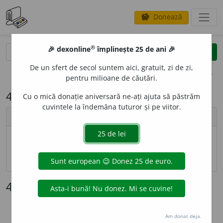
Donează
savings
®
®
🎉 dexonline
împlinește 25 de ani 🎉
caută
search
De un sfert de secol suntem aici, gratuit, zi de zi,
opțiuni
pentru milioane de căutări.
4.3. Scrierea locuțiunilor
Cu o mică donație aniversară ne-ați ajuta să păstrăm
cuvintele la îndemâna tuturor și pe viitor.
Cuprins
4.3. Scrierea locuțiunilor
Note
4.3. Scrierea locuțiunilor
[1]
Locuțiunile se scriu în general în cuvinte
separate
,
nedeosebindu-se
grafic
de grupurile libere de cuvinte.
Am donat deja.