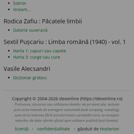
Șotron
Vroiam...
Rodica Zafiu : Păcatele limbii
Datorie suverană
Sextil Pușcariu : Limba română (1940) - vol. 1
Harta 1: capuri sau capete
Harta 3: curge sau cure
Vasile Alecsandri
Dicționar grotesc
Copyright © 2004-2026 dexonline (https://dexonline.ro)
Preluarea, stocarea sau utilizarea datelor de pe acest site, inclusiv
prin orice metode de extragere automată (web scraping, crawling),
sunt strict interzise fără acordul nostru prealabil scris, cu excepția
seturilor de date oferite oficial spre utilizare publică (vezi licența).
licență
confidențialitate
găzduit de
Hosterion