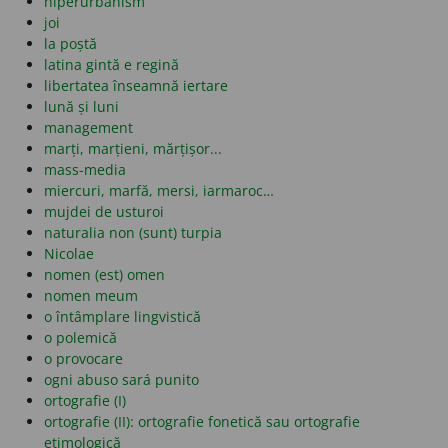
hiperurbanism
joi
la poștă
latina gintă e regină
libertatea înseamnă iertare
lună și luni
management
marți, marțieni, mărțișor...
mass-media
miercuri, marfă, mersi, iarmaroc…
mujdei de usturoi
naturalia non (sunt) turpia
Nicolae
nomen (est) omen
nomen meum
o întâmplare lingvistică
o polemică
o provocare
ogni abuso sará punito
ortografie (I)
ortografie (II): ortografie fonetică sau ortografie
etimologică