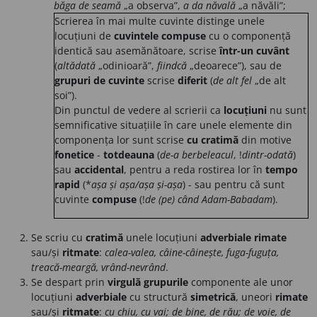
băga de seamă
„a observa”,
a da năvală
„a năvăli”;
Scrierea în mai multe cuvinte distinge unele
locuțiuni de
cuvintele compuse
cu o componență
identică sau asemănătoare, scrise
într-un cuvânt
(
altădată
„odinioară”,
fiindcă
„deoarece”), sau de
grupuri de cuvinte
scrise
diferit
(
de alt fel
„de alt
soi”).
Din punctul de vedere al scrierii ca
locuțiuni
nu sunt
semnificative situațiile în care unele elemente din
componența lor sunt scrise
cu cratimă
din motive
fonetice
-
totdeauna
(
de-a berbeleacul
, !
dintr-odată
)
sau
accidental
, pentru a reda rostirea lor în
tempo
rapid
(*
așa și așa/așa și-așa
) - sau pentru că sunt
cuvinte
compuse
(!
de (pe) când Adam-Babadam
).
Se scriu cu
cratimă
unele locuțiuni
adverbiale
rimate
sau/și
ritmate
:
calea-valea, câine-câinește, fuga-fuguța,
treacă-meargă, vrând-nevrând
.
Se despart prin
virgulă
grupurile
componente ale unor
locuțiuni
adverbiale
cu structură
simetrică
, uneori
rimate
sau/și
ritmate
:
cu chiu, cu vai; de bine, de rău; de voie, de