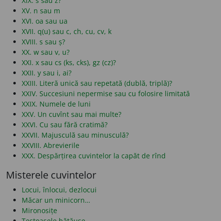
XIX. s sau z?
XV. n sau m
XVI. oa sau ua
XVII. q(u) sau c, ch, cu, cv, k
XVIII. s sau ș?
XX. w sau v, u?
XXI. x sau cs (ks, cks), gz (cz)?
XXII. y sau i, ai?
XXIII. Literă unică sau repetată (dublă, triplă)?
XXIV. Succesiuni nepermise sau cu folosire limitată
XXIX. Numele de luni
XXV. Un cuvînt sau mai multe?
XXVI. Cu sau fără cratimă?
XXVII. Majusculă sau minusculă?
XXVIII. Abrevierile
XXX. Despărțirea cuvintelor la capăt de rînd
Misterele cuvintelor
Locui, înlocui, dezlocui
Măcar un minicorn…
Mironosițe
Țestoasele bătăușe