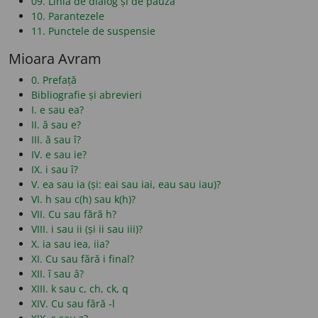
09. Linia de dialog și de pauză
10. Parantezele
11. Punctele de suspensie
Mioara Avram
0. Prefață
Bibliografie și abrevieri
I. e sau ea?
II. ă sau e?
III. ă sau î?
IV. e sau ie?
IX. i sau î?
V. ea sau ia (și: eai sau iai, eau sau iau)?
VI. h sau c(h) sau k(h)?
VII. Cu sau fără h?
VIII. i sau ii (și ii sau iii)?
X. ia sau iea, iia?
XI. Cu sau fără i final?
XII. î sau â?
XIII. k sau c, ch, ck, q
XIV. Cu sau fără -l