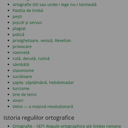
ortografie (III) sau unde-i lege nu-i tocmeală
Pastila de limbă
pești
pișcot și servus
plagiat
potică
privighetoare, veioză, Revelion
provocare
rovinietă
rută, derută, rutină
sâmbătă
slavonisme
sunătoare
șapte, săptămână, hebdomadar
turcisme
ține de tenis
vineri
Volvo — o mașină revoluționară
Istoria regulilor ortografice
Ortografie - 1871 Regule ortographice ale limbei romane