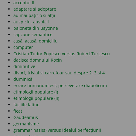
accentul II
adaptare și adoptare
au mai pățit-o și alții
auspiciu, auspicii
baioneta din Bayonne
capcane semantice
casă, acasă, domiciliu
computer
Cristian Tudor Popescu versus Robert Turcescu
dacisca domnului Roxin
diminutive
divorț, trivial și carrefour sau despre 2, 3 și 4
duminică
errare humanum est, perseverare diabolicum
etimologii populare (I)
etimologii populare (II)
făcliile latine
ficat
Gaudeamus
germanisme
grammar nazi(s) versus idealul perfecțiunii