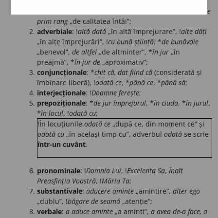
Este vorba de locuțiuni:
adjectivale
:
altfel de
„diferit”,
astfel de
„asemenea”,
de
prim rang
„de calitatea întâi”;
adverbiale
: !
altă dată
„în altă împrejurare”, !
alte dăți
„în alte împrejurări”, !
cu bună știință
, *
de bunăvoie
„benevol”,
de altfel
„de altminter”, *
în jur
„în
preajmă”, *
în jur de
„aproximativ”;
conjuncționale
: *
chit că, dat fiind că
(considerată și
îmbinare liberă), !
odată ce
, *
până ce
, *
până să
;
interjecționale
: !
Doamne ferește
;
prepoziționale
: *
de jur împrejurul
, *
în ciuda
, *
în jurul
,
*
în locul
, !
odată cu
;
!În locuțiunile
odată ce
„după ce, din moment ce” și
odată cu
„în același timp cu”, adverbul
odată
se scrie
într-un cuvânt
.
pronominale
: !
Domnia Lui
, !
Excelența Sa
,
Înalt
Preasfinția Voastră
, !
Măria Ta
;
substantivale
:
aducere aminte
„amintire”,
alter ego
„dublu”, !
băgare de seamă
„atenție”;
verbale
:
a aduce aminte
„a aminti”,
a avea de-a face, a