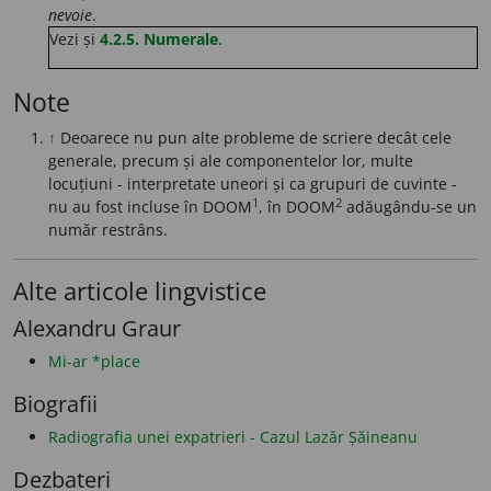
nevoie
.
Vezi și
4.2.5. Numerale
.
Note
↑
Deoarece nu pun alte probleme de scriere decât cele
generale, precum și ale componentelor lor, multe
locuțiuni - interpretate uneori și ca grupuri de cuvinte -
1
2
nu au fost incluse în DOOM
, în DOOM
adăugându-se un
număr restrâns.
Alte articole lingvistice
Alexandru Graur
Mi-ar *place
Biografii
Radiografia unei expatrieri - Cazul Lazăr Șăineanu
Dezbateri