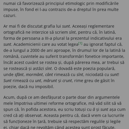
numai că favorizează principiul etimologic prin modificările
impuse, în fond ei l-au contrazis de-a dreptul în prea multe
cazuri.
Ar mai fi de discutat grafia lui
sunt
. Aceeași reglementare
ortografică ne interzice să scriem
sînt
, pentru că, în latină,
forma de persoana a III-a plural la prezentul indicativului era
[1]
sunt
. Academicienii care au votat legea
au ignorat faptul că,
de-a lungul a 2000 de ani aproape, în drumul lor de la latină la
română, cuvintele au suferit transformări fonetice importante,
încât acest cuvânt se rostea și, după părerea mea, ar trebui să
se rostească și astăzi
sînt
. O dovadă este poezia populară,
unde
sfânt
,
mormânt
,
cânt
rimează cu
sînt
, niciodată cu
sunt
!
Sunt
rimează cu
unt
,
mărunt
și
crunt
, rime greu de găsit în
poezie, dacă nu imposibil.
Acum, după ce am desfășurat o parte doar din argumentele
mele împotriva ultimei reforme ortografice, mă văd silit să vă
spun că, în pofida acestora, eu scriu totuși cu
â
și
sunt
așa cum
cred că ați observat. Aceasta pentru că, dacă vrem ca lucrurile
să funcționeze în țară, trebuie să respectăm regulile și legile
ei, chiar dacă ne revoltăm când acestea sunt prost făcute.