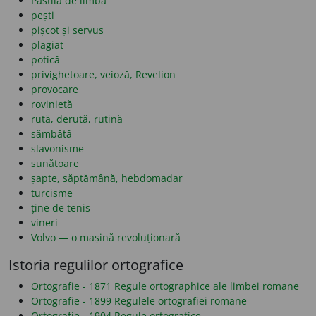
Pastila de limbă
pești
pișcot și servus
plagiat
potică
privighetoare, veioză, Revelion
provocare
rovinietă
rută, derută, rutină
sâmbătă
slavonisme
sunătoare
șapte, săptămână, hebdomadar
turcisme
ține de tenis
vineri
Volvo — o mașină revoluționară
Istoria regulilor ortografice
Ortografie - 1871 Regule ortographice ale limbei romane
Ortografie - 1899 Regulele ortografiei romane
Ortografie - 1904 Regule ortografice