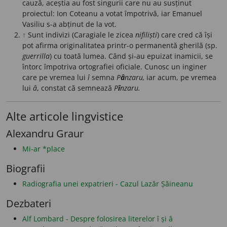
cauză, aceștia au fost singurii care nu au susținut
proiectul: Ion Coteanu a votat împotrivă, iar Emanuel
Vasiliu s-a abținut de la vot.
↑
Sunt indivizi (Caragiale le zicea
nifiliști
) care cred că își
pot afirma originalitatea printr-o permanentă gherilă (sp.
guerrilla
) cu toată lumea. Când și-au epuizat inamicii, se
întorc împotriva ortografiei oficiale. Cunosc un inginer
care pe vremea lui
î
semna
P
â
nzaru,
iar acum, pe vremea
lui
â
, constat că semnează
P
î
nzaru.
Alte articole lingvistice
Alexandru Graur
Mi-ar *place
Biografii
Radiografia unei expatrieri - Cazul Lazăr Șăineanu
Dezbateri
Alf Lombard - Despre folosirea literelor î și â