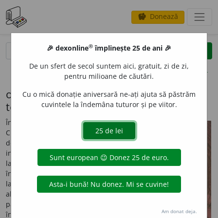
Donează
savings
®
®
🎉 dexonline
împlinește 25 de ani 🎉
caută
search
De un sfert de secol suntem aici, gratuit, zi de zi,
opțiuni
pentru milioane de căutări.
ortografie (III) sau unde-i lege nu-i
Cu o mică donație aniversară ne-ați ajuta să păstrăm
tocmeală
cuvintele la îndemâna tuturor și pe viitor.
În 1862, Alexandru Ioan
Cuza a semnat decretul
domnesc prin care s-a
instituit scrierea cu litere
latine. Folosit sporadic și
înainte de 1862, alfabetul
latin a înlocuit definitiv
alfabetul chirilic, oficial
până la acea dată. De atunci
Am donat deja.
încoace, regulile ortografice