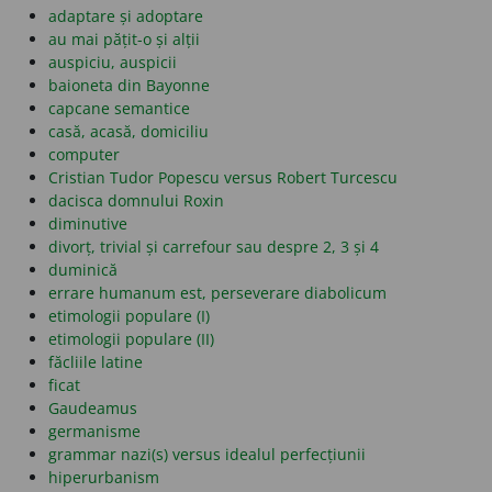
adaptare și adoptare
au mai pățit-o și alții
auspiciu, auspicii
baioneta din Bayonne
capcane semantice
casă, acasă, domiciliu
computer
Cristian Tudor Popescu versus Robert Turcescu
dacisca domnului Roxin
diminutive
divorț, trivial și carrefour sau despre 2, 3 și 4
duminică
errare humanum est, perseverare diabolicum
etimologii populare (I)
etimologii populare (II)
făcliile latine
ficat
Gaudeamus
germanisme
grammar nazi(s) versus idealul perfecțiunii
hiperurbanism