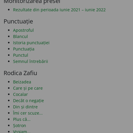
Monitorizarea presei
Rezultate din perioada iunie 2021 – iunie 2022
Punctuație
Apostroful
Blancul
Istoria punctuației
Punctuația
Punctul
Semnul întrebării
Rodica Zafiu
Beizadea
Care și pe care
Cocalar
Decât o negație
Din și dintre
Îmi cer scuze...
Plus că...
Șotron
Vroiam...