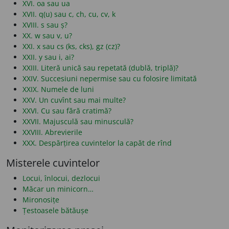
XVI. oa sau ua
XVII. q(u) sau c, ch, cu, cv, k
XVIII. s sau ș?
XX. w sau v, u?
XXI. x sau cs (ks, cks), gz (cz)?
XXII. y sau i, ai?
XXIII. Literă unică sau repetată (dublă, triplă)?
XXIV. Succesiuni nepermise sau cu folosire limitată
XXIX. Numele de luni
XXV. Un cuvînt sau mai multe?
XXVI. Cu sau fără cratimă?
XXVII. Majusculă sau minusculă?
XXVIII. Abrevierile
XXX. Despărțirea cuvintelor la capăt de rînd
Misterele cuvintelor
Locui, înlocui, dezlocui
Măcar un minicorn…
Mironosițe
Țestoasele bătăușe