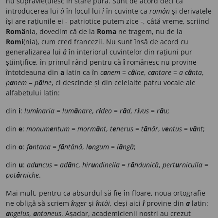
nu supraviețuiesc în stare pură. Sunt de acord deci că
introducerea lui
â
în locul lui
î
în cuvinte ca
român
și derivatele
își are rațiunile ei - patriotice putem zice -, câtă vreme, scriind
Româ
nia, dovedim că de la
Roma
ne tragem, nu de la
Romi
(nia), cum cred francezii. Nu sunt însă de acord cu
generalizarea lui
â
în interiorul cuvintelor din rațiuni pur
științifice, în primul rând pentru că
î
românesc nu provine
întotdeauna din
a
latin ca în
c
a
nem
=
c
â
ine
,
c
a
ntare
=
a c
â
nta
,
p
a
nem
=
p
â
ine
, ci descinde și din celelalte patru vocale ale
alfabetului latin:
din
i
:
lum
i
naria
=
lum
â
nare
,
r
i
deo
=
r
â
d
,
r
i
vus
=
r
â
u
;
din
e
:
monum
e
ntum
=
morm
â
nt
,
t
e
nerus
=
t
â
năr
,
v
e
ntus
=
v
â
nt
;
din
o
:
f
o
ntana
=
f
â
ntână
,
l
o
ngum
=
l
â
ngă
;
din
u
:
ad
u
ncus
=
ad
â
nc
,
hir
u
ndinella
=
r
â
ndunică
,
pert
u
rniculla
=
pot
â
rniche
.
Mai mult, pentru ca absurdul să fie în floare, noua ortografie
ne obligă să scriem
î
nger
și
î
ntâi
, deși aici
î
provine din
a
latin:
a
ngelus
,
a
ntaneus
. Așadar, academicienii noștri au crezut