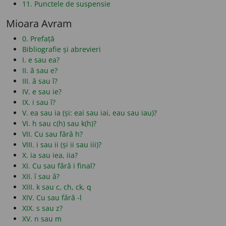
11. Punctele de suspensie
Mioara Avram
0. Prefață
Bibliografie și abrevieri
I. e sau ea?
II. ă sau e?
III. ă sau î?
IV. e sau ie?
IX. i sau î?
V. ea sau ia (și: eai sau iai, eau sau iau)?
VI. h sau c(h) sau k(h)?
VII. Cu sau fără h?
VIII. i sau ii (și ii sau iii)?
X. ia sau iea, iia?
XI. Cu sau fără i final?
XII. î sau â?
XIII. k sau c, ch, ck, q
XIV. Cu sau fără -l
XIX. s sau z?
XV. n sau m