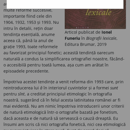
au fost modificate prin mai
multe reforme succesive,
importante fiind cele din
1904, 1932, 1953 și 1993. Nu
intru în detalii, rețin doar
Articol publicat de
Ionel
tendința esențială, anume
Funeriu
în
Biografii lexicale
,
aceea că, până la anul de
Editura Brumar, 2019
grație 1993, toate reformele
au favorizat principiul fonetic; această tendință oarecum
naturală a condus la simplificarea ortografiei noastre, făcând-
o accesibilă pentru toată lumea, așa cum am arătat în
episoadele precedente.
Împotriva acestei tendințe a venit reforma din 1993 care, prin
reintroducerea lui
â
în interiorul cuvintelor și a formei
sunt
pentru
sînt
, a creditat principiul etimologic în ortografia
noastră, sugerând că în felul acesta latinitatea românei ar fi
mai evidentă. Nu am nimic împotriva introducerii unor criterii
de natură etimologică într-o ortografie bazată pe fonetism,
dacă aceasta e de natură să servească o cauză dreaptă. Eu
însumi am scris că nici ortografia fonetică, nici cea etimologică