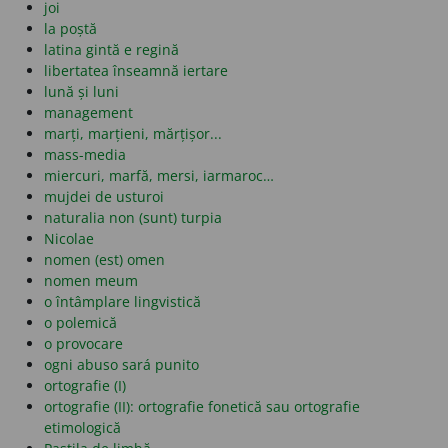
joi
la poștă
latina gintă e regină
libertatea înseamnă iertare
lună și luni
management
marți, marțieni, mărțișor...
mass-media
miercuri, marfă, mersi, iarmaroc…
mujdei de usturoi
naturalia non (sunt) turpia
Nicolae
nomen (est) omen
nomen meum
o întâmplare lingvistică
o polemică
o provocare
ogni abuso sará punito
ortografie (I)
ortografie (II): ortografie fonetică sau ortografie
etimologică