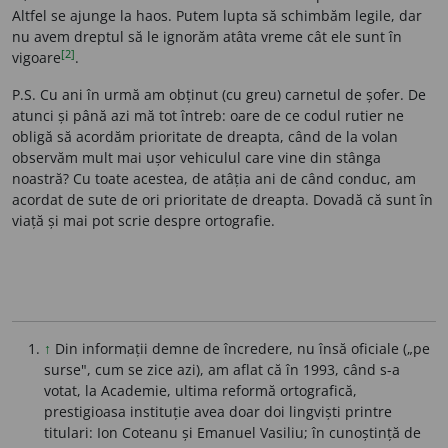
Altfel se ajunge la haos. Putem lupta să schimbăm legile, dar
nu avem dreptul să le ignorăm atâta vreme cât ele sunt în
[2]
vigoare
.
P.S. Cu ani în urmă am obținut (cu greu) carnetul de șofer. De
atunci și până azi mă tot întreb: oare de ce codul rutier ne
obligă să acordăm prioritate de dreapta, când de la volan
observăm mult mai ușor vehiculul care vine din stânga
noastră? Cu toate acestea, de atâția ani de când conduc, am
acordat de sute de ori prioritate de dreapta. Dovadă că sunt în
viață și mai pot scrie despre ortografie.
↑
Din informații demne de încredere, nu însă oficiale („pe
surse", cum se zice azi), am aflat că în 1993, când s-a
votat, la Academie, ultima reformă ortografică,
prestigioasa instituție avea doar doi lingviști printre
titulari: Ion Coteanu și Emanuel Vasiliu; în cunoștință de