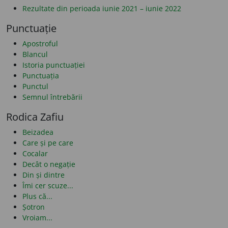
Rezultate din perioada iunie 2021 – iunie 2022
Punctuație
Apostroful
Blancul
Istoria punctuației
Punctuația
Punctul
Semnul întrebării
Rodica Zafiu
Beizadea
Care și pe care
Cocalar
Decât o negație
Din și dintre
Îmi cer scuze...
Plus că...
Șotron
Vroiam...