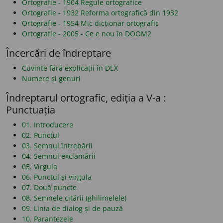
Ortografie - 1904 Regule ortografice
Ortografie - 1932 Reforma ortografică din 1932
Ortografie - 1954 Mic dicționar ortografic
Ortografie - 2005 - Ce e nou în DOOM2
Încercări de îndreptare
Cuvinte fără explicații în DEX
Numere și genuri
Îndreptarul ortografic, ediția a V-a :
Punctuația
01. Introducere
02. Punctul
03. Semnul întrebării
04. Semnul exclamării
05. Virgula
06. Punctul și virgula
07. Două puncte
08. Semnele citării (ghilimelele)
09. Linia de dialog și de pauză
10. Parantezele