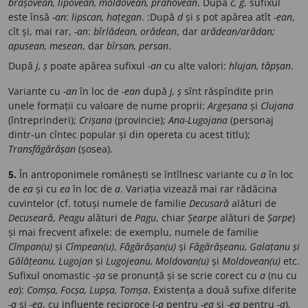
brașovean, lipovean, moldovean, prahovean
. După
c, g
, sufixul
este însă
-an
:
lipscan, hațegan
. :După
d
și
s
pot apărea atît
-ean
,
cît și, mai rar,
-an
:
bîrlădean, orădean
, dar
arădean/arădan;
apusean, mesean
, dar
bîrsan, persan
.
După
j, ș
poate apărea sufixul
-an
cu alte valori:
hlujan, tăpșan
.
Variante cu
-an
în loc de
-ean
după
j, ș
sînt răspîndite prin
unele formații cu valoare de nume proprii:
Argeșana
și
Clujana
(întreprinderi);
Crișana
(provincie);
Ana-Lugojana
(personaj
dintr-un cîntec popular și din opereta cu acest titlu);
Transfăgărășan
(șosea).
5.
În antroponimele românești se întîlnesc variante cu
a
în loc
de
ea
și cu
ea
în loc de
a
. Variația vizează mai rar rădăcina
cuvintelor (cf. totuși numele de familie
Decusară
alături de
Decuseară
,
Peagu
alături de
Pagu
, chiar
Șearpe
alături de
Șarpe
)
și mai frecvent afixele: de exemplu, numele de familie
Cîmpan(u)
și
Cîmpean(u)
,
Făgărășan(u)
și
Făgărășeanu, Galațanu și
Gălățeanu, Lugojan
și
Lugojeanu, Moldovan(u)
și
Moldovean(u)
etc.
Sufixul onomastic
-șa
se pronunță și se scrie corect cu
a
(nu cu
ea
):
Comșa, Focșa, Lupșa, Tomșa
. Existența a două sufixe diferite
-a
și
-ea
, cu influențe reciproce (
-a
pentru
-ea
și
-ea
pentru
-a
),