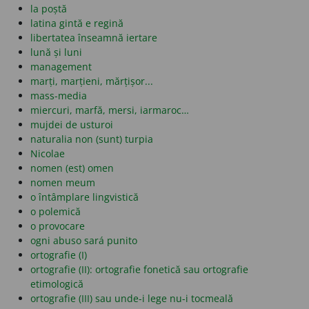
la poștă
latina gintă e regină
libertatea înseamnă iertare
lună și luni
management
marți, marțieni, mărțișor...
mass-media
miercuri, marfă, mersi, iarmaroc…
mujdei de usturoi
naturalia non (sunt) turpia
Nicolae
nomen (est) omen
nomen meum
o întâmplare lingvistică
o polemică
o provocare
ogni abuso sará punito
ortografie (I)
ortografie (II): ortografie fonetică sau ortografie
etimologică
ortografie (III) sau unde-i lege nu-i tocmeală