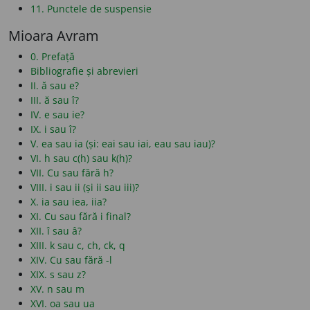
11. Punctele de suspensie
Mioara Avram
0. Prefață
Bibliografie și abrevieri
II. ă sau e?
III. ă sau î?
IV. e sau ie?
IX. i sau î?
V. ea sau ia (și: eai sau iai, eau sau iau)?
VI. h sau c(h) sau k(h)?
VII. Cu sau fără h?
VIII. i sau ii (și ii sau iii)?
X. ia sau iea, iia?
XI. Cu sau fără i final?
XII. î sau â?
XIII. k sau c, ch, ck, q
XIV. Cu sau fără -l
XIX. s sau z?
XV. n sau m
XVI. oa sau ua