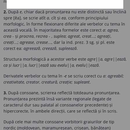
liniază
,
sfiască
etc.
2.
După
e
, chiar dacă pronunțarea nu este distinctă sau înclină
spre [ĕa], se scrie atît
a
, cît și
ea
, conform principiului
morfologic, în forme flexionare diferite ale verbelor cu tema în
această vocală. În majoritatea formelor este corect
a
:
agrea
,
crea
- și
procrea
,
recrea
- ,
suplea
;
agreat
,
creat
...;
agreați
,
creați
...;
agrease
,
crease
..., dar la ind. prez. 3 sg. și pl. este
corect ea:
agreează
,
creează
,
supleează
.
Structura morfologică a acestor verbe este
agre||a, agre||ează,
ca și lucr||a, lucr||ează sau evalu||a, evalu||ează
.
Derivatele verbelor cu tema în
-e
se scriu corect cu
a
:
agreabil;
creativitate, creator, creatură, creație; supleant
.
3.
După consoane, scrierea reflectă totdeauna pronunțarea.
Pronunțarea prezintă însă variante regionale (legate de
caracterul dur sau palatal al consoanelor precedente) și
hipercorecte, în ambele direcții, care se reflectă și în scris.
După cele mai multe consoane vorbitorii graiurilor de tip
nordic (moldovean, maramureșean, crișean, bănățean)