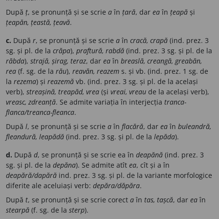
După
ț
, se pronunță și se scrie
a
în
țară
, dar
ea
în
țeapă
și
țeapăn, țeastă, țeavă
.
c.
După
r
, se pronunță și se scrie
a
în
cracă, crapă
(ind. prez. 3
sg. și pl. de la
crăpa
),
praftură, rabdă
(ind. prez. 3 sg. și pl. de la
răbda
),
strajă, șirag, teraz
, dar
ea
în
breaslă, creangă, greabăn,
rea
(f. sg. de la
rău
),
reavăn, reazem
s. și vb. (ind. prez. 1 sg. de
la
rezema
) și
reazemă
vb. (ind. prez. 3 sg. și pl. de la același
verb),
streașină, treapăd, vrea
(și
vreai, vreau
de la același verb),
vreasc, zdreanță
. Se admite variația în interjecția
tranca-
flanca/treanca-fleanca
.
După
l
, se pronunță și se scrie
a
în
flacără
, dar
ea
în
buleandră,
fleandură, leapădă
(ind. prez. 3 sg. și pl. de la
lepăda
).
d.
După
d
, se pronunță și se scrie ea în
deapănă
(ind. prez. 3
sg. și pl. de la
depăna
). Se admite atît
ea
, cît și a în
deapără/dapără
ind. prez. 3 sg. și pl. de la variante morfologice
diferite ale aceluiași verb:
depăra/dăpăra
.
După
t
, se pronunță și se scrie corect
a
în
tas, tașcă
, dar
ea
în
stearpă
(f. sg. de la
sterp
).