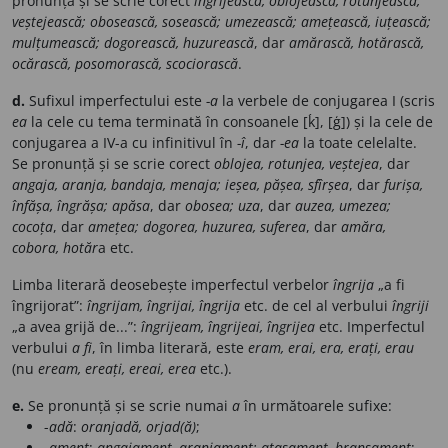
pronunță și se scrie corect
îngrijească, oblojească, rotunjească,
veștejească; obosească, sosească; umezească; amețească, iuțească;
mulțumească; dogorească, huzurească
, dar
amărască, hotărască,
ocărască, posomorască, scociorască
.
d.
Sufixul imperfectului este
-a
la verbele de conjugarea I (scris
ea
la cele cu tema terminată în consoanele [ḱ], [ģ]) și la cele de
conjugarea a IV-a cu infinitivul în
-î
, dar
-ea
la toate celelalte.
Se pronunță și se scrie corect
oblojea, rotunjea, veștejea
, dar
angaja, aranja, bandaja, menaja; ieșea, pășea, sfîrșea
, dar
furișa,
înfășa, îngrășa; apăsa
, dar
obosea; uza
, dar
auzea, umezea;
cocoța
, dar
amețea; dogorea, huzurea, suferea
, dar
amăra,
cobora, hotăr
a etc.
Limba literară deosebește imperfectul verbelor
îngrija
„a fi
îngrijorat”:
îngrijam, îngrijai, îngrija
etc. de cel al verbului
îngriji
„a avea grijă de...”:
îngrijeam, îngrijeai, îngrijea
etc. Imperfectul
verbului
a fi
, în limba literară, este
eram, erai, era, erați, erau
(nu
eream, ereați, ereai, erea
etc.).
e.
Se pronunță și se scrie numai
a
în următoarele sufixe:
-
adă
:
oranjadă, orjad(ă)
;
-
ament
:
angajament, aranjament; atașament, branșament
;