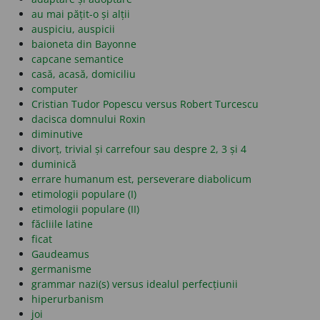
au mai pățit-o și alții
auspiciu, auspicii
baioneta din Bayonne
capcane semantice
casă, acasă, domiciliu
computer
Cristian Tudor Popescu versus Robert Turcescu
dacisca domnului Roxin
diminutive
divorț, trivial și carrefour sau despre 2, 3 și 4
duminică
errare humanum est, perseverare diabolicum
etimologii populare (I)
etimologii populare (II)
făcliile latine
ficat
Gaudeamus
germanisme
grammar nazi(s) versus idealul perfecțiunii
hiperurbanism
joi