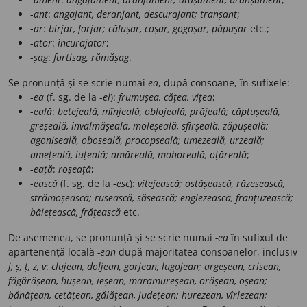
-
ant
:
angajant, deranjant, descurajant; tranșant
;
-
ar
:
birjar, forjar; călușar, coșar, gogoșar, păpușar
etc.;
-
ator
:
încurajator
;
-
șag
:
furtișag, rămășag
.
Se pronunță și se scrie numai
ea
, după consoane, în sufixele:
-
ea
(f. sg. de la -
el
):
frumușea, cățea, vițea
;
-
eală
:
betejeală, mînjeală, oblojeală, prăjeală; căptușeală,
greșeală, învălmășeală, moleșeală, sfîrșeală, zăpușeală;
agoniseală, oboseală, procopseală; umezeală, urzeală;
amețeală, iuțeală; amăreală, mohoreală, oțăreală
;
-
eață
:
roșeață
;
-
ească
(f. sg. de la -
esc
):
vitejească; ostășească, răzeșească,
strămoșească; rusească, săsească; englezească, franțuzească;
băiețească, frățească
etc.
De asemenea, se pronunță și se scrie numai
-ea
în sufixul de
apartenență locală
-ean
după majoritatea consoanelor, inclusiv
j, ș, ț, z, v
:
clujean, doljean, gorjean, lugojean; argeșean, crișean,
făgărășean, hușean, ieșean, maramureșean, orășean, oșean;
bănățean, cetățean, gălățean, județean; hurezean, vîrlezean;