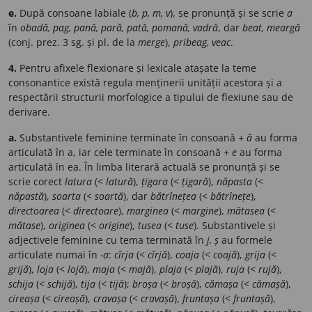
e.
După consoane labiale (
b, p, m, v
), se pronunță și se scrie
a
în
obadă, pag, pană, pară, pată, pomană, vadră
, dar
beat, meargă
(conj. prez. 3 sg. și pl. de la
merge
),
pribeag, veac
.
4.
Pentru afixele flexionare și lexicale atașate la teme
consonantice există regula menținerii unității acestora și a
respectării structurii morfologice a tipului de flexiune sau de
derivare.
a.
Substantivele feminine terminate în consoană
+ ă
au forma
articulată în a, iar cele terminate în consoană
+ e
au forma
articulată în ea. În limba literară actuală se pronunță și se
scrie corect
latura
(<
latură
),
țigara
(<
țigară
),
năpasta
(<
năpastă
),
soarta
(<
soartă
), dar
bătrînețea
(<
bătrînețe
),
directoarea
(<
directoare
),
marginea
(<
margine
),
mătasea
(<
mătase
),
originea
(<
origine
),
tusea
(<
tuse
). Substantivele și
adjectivele feminine cu tema terminată în
j, ș
au formele
articulate numai în
-a
:
cîrja
(<
cîrjă
),
coaja
(<
coajă
),
grija
(<
grijă
),
loja
(<
lojă
),
maja
(<
majă
),
plaja
(<
plajă
),
ruja
(<
rujă
),
schija
(<
schijă
),
tija
(<
tijă
);
broșa
(<
broșă
),
cămașa
(<
cămașă
),
cireașa
(<
cireașă
),
cravașa
(<
cravașă
),
fruntașa
(<
fruntașă
),