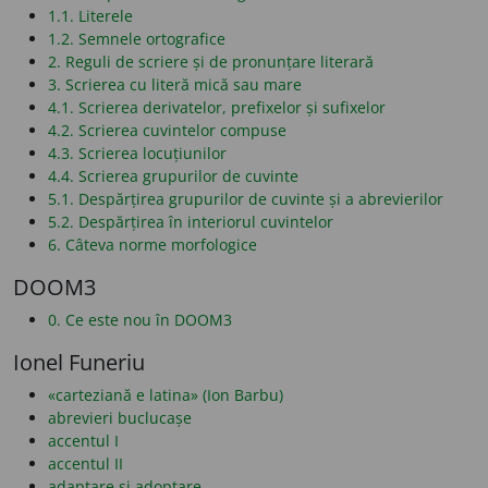
1.1. Literele
1.2. Semnele ortografice
2. Reguli de scriere și de pronunțare literară
3. Scrierea cu literă mică sau mare
4.1. Scrierea derivatelor, prefixelor și sufixelor
4.2. Scrierea cuvintelor compuse
4.3. Scrierea locuțiunilor
4.4. Scrierea grupurilor de cuvinte
5.1. Despărțirea grupurilor de cuvinte și a abrevierilor
5.2. Despărțirea în interiorul cuvintelor
6. Câteva norme morfologice
DOOM3
0. Ce este nou în DOOM3
Ionel Funeriu
«carteziană e latina» (Ion Barbu)
abrevieri buclucașe
accentul I
accentul II
adaptare și adoptare