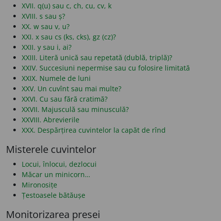
XVII. q(u) sau c, ch, cu, cv, k
XVIII. s sau ș?
XX. w sau v, u?
XXI. x sau cs (ks, cks), gz (cz)?
XXII. y sau i, ai?
XXIII. Literă unică sau repetată (dublă, triplă)?
XXIV. Succesiuni nepermise sau cu folosire limitată
XXIX. Numele de luni
XXV. Un cuvînt sau mai multe?
XXVI. Cu sau fără cratimă?
XXVII. Majusculă sau minusculă?
XXVIII. Abrevierile
XXX. Despărțirea cuvintelor la capăt de rînd
Misterele cuvintelor
Locui, înlocui, dezlocui
Măcar un minicorn…
Mironosițe
Țestoasele bătăușe
Monitorizarea presei