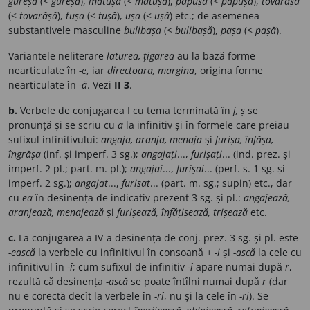
gureșa
(<
gureșă
),
mătușa
(<
mătușă
),
păpușa
(<
păpușă
),
tovarășa
(<
tovarășă
),
tușa
(<
tușă
),
ușa
(<
ușă
) etc.; de asemenea
substantivele masculine
bulibașa
(<
bulibașă
),
pașa
(<
pașă
).
Variantele neliterare
laturea, țigarea
au la bază forme
nearticulate în
-e
, iar
directoara, margina
, origina forme
nearticulate în
-ă
. Vezi
II 3
.
b.
Verbele de conjugarea I cu tema terminată în
j, ș
se
pronunță și se scriu cu
a
la infinitiv și în formele care preiau
sufixul infinitivului:
angaja, aranja, menaja
și
furișa, înfășa,
îngrășa
(inf. și imperf. 3 sg.);
angajați
...,
furișați
... (ind. prez. și
imperf. 2 pl.; part. m. pl.);
angajai
...,
furișai
... (perf. s. 1 sg. și
imperf. 2 sg.);
angajat
...,
furișat
... (part. m. sg.; supin) etc., dar
cu
ea
în desinența de indicativ prezent 3 sg. și pl.:
angajează,
aranjează, menajează
și
furișează, înfățișează, trișează
etc.
c.
La conjugarea a IV-a desinența de conj. prez. 3 sg. și pl. este
-ească
la verbele cu infinitivul în consoană
+ -i
și
-ască
la cele cu
infinitivul în
-î
; cum sufixul de infinitiv
-î
apare numai după
r
,
rezultă că desinența
-ască
se poate întîlni numai după
r
(dar
nu e corectă decît la verbele în
-rî
, nu și la cele în
-ri
). Se