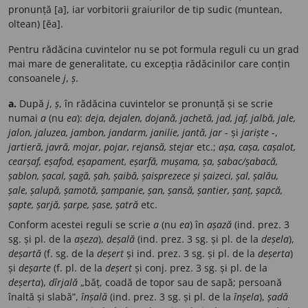
pronunță [a], iar vorbitorii graiurilor de tip sudic (muntean,
oltean) [ĕa].
Pentru rădăcina cuvintelor nu se pot formula reguli cu un grad
mai mare de generalitate, cu excepția rădăcinilor care conțin
consoanele
j
,
ș
.
a.
După
j
,
ș
, în rădăcina cuvintelor se pronunță și se scrie
numai
a
(nu
ea
):
deja, dejalen, dojană, jachetă, jad, jaf, jalbă, jale,
jalon, jaluzea, jambon, jandarm, janilie, jantă, jar
- și
jariște
-,
jartieră, javră, mojar, pojar, rejansă, stejar
etc.;
așa, cașa, cașalot,
cearșaf, eșafod, eșapament, eșarfă, mușama, șa, șabac/șabacă,
șablon, șacal, șagă, șah, șaibă, șaisprezece și șaizeci, șal, șalău,
șale, șalupă, șamotă, șampanie, șan, șansă, șantier, șanț, șapcă,
șapte, șarjă, șarpe, șase, șatră
etc.
Conform acestei reguli se scrie
a
(nu
ea
) în
așază
(ind. prez. 3
sg. și pl. de la
așeza
),
deșală
(ind. prez. 3 sg. și pl. de la
deșela
),
deșartă
(f. sg. de la
deșert
și ind. prez. 3 sg. și pl. de la
deșerta
)
și
deșarte
(f. pl. de la
deșert
și conj. prez. 3 sg. și pl. de la
deșerta
),
dîrjală
„băț, coadă de topor sau de sapă; persoană
înaltă și slabă”,
înșală
(ind. prez. 3 sg. și pl. de la
înșela
),
șadă