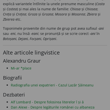
explică variantele întîlnite la unele prenume masculine (
Costa
și
Costea
) și mai ales la nume de familie:
Chiosa
și
Chiosea
;
Creța
și
Crețea
;
Groza
și
Grozea
;
Mosora
și
Mosorea
;
Zbiera
și
Zbierea
etc.
Toponimele provenite din nume de grup pot avea sufixul
-ani
sau
-eni
, nu însă
-eani
; se pronunță și se scrie corect
-ani
în
Botoșani, Dejani, Focșani, Oprișani
.
Alte articole lingvistice
Alexandru Graur
Mi-ar *place
Biografii
Radiografia unei expatrieri - Cazul Lazăr Șăineanu
Dezbateri
Alf Lombard - Despre folosirea literelor î și â
Dan Alexe - Despre legăturile românei cu albaneza