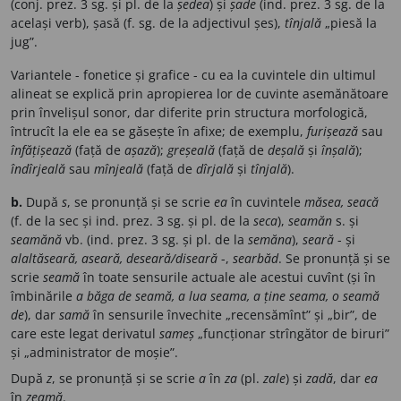
(conj. prez. 3 sg. și pl. de la
ședea
) și
șade
(ind. prez. 3 sg. de la
același verb), șasă (f. sg. de la adjectivul șes),
tînjală
„piesă la
jug”.
Variantele - fonetice și grafice - cu ea la cuvintele din ultimul
alineat se explică prin apropierea lor de cuvinte asemănătoare
prin învelișul sonor, dar diferite prin structura morfologică,
întrucît la ele ea se găsește în afixe; de exemplu,
furișează
sau
înfățișează
(față de
așază
);
greșeală
(față de
deșală
și
înșală
);
îndîrjeală
sau
mînjeală
(față de
dîrjală
și
tînjală
).
b.
După
s
, se pronunță și se scrie
ea
în cuvintele
măsea, seacă
(f. de la sec și ind. prez. 3 sg. și pl. de la
seca
),
seamăn
s. și
seamănă
vb. (ind. prez. 3 sg. și pl. de la
semăna
),
seară
- și
alaltăseară, aseară, deseară/diseară
-,
searbăd
. Se pronunță și se
scrie
seamă
în toate sensurile actuale ale acestui cuvînt (și în
îmbinările
a băga de seamă, a lua seama, a ține seama, o seamă
de
), dar
samă
în sensurile învechite „recensămînt” și „bir”, de
care este legat derivatul
sameș
„funcționar strîngător de biruri”
și „administrator de moșie”.
După
z
, se pronunță și se scrie
a
în
za
(pl.
zale
) și
zadă
, dar
ea
în
zeamă
.