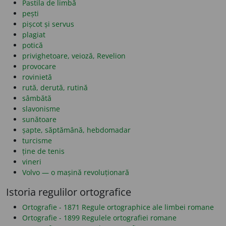
Pastila de limbă
pești
pișcot și servus
plagiat
potică
privighetoare, veioză, Revelion
provocare
rovinietă
rută, derută, rutină
sâmbătă
slavonisme
sunătoare
șapte, săptămână, hebdomadar
turcisme
ține de tenis
vineri
Volvo — o mașină revoluționară
Istoria regulilor ortografice
Ortografie - 1871 Regule ortographice ale limbei romane
Ortografie - 1899 Regulele ortografiei romane