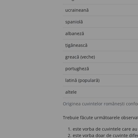
ucraineană
spaniolă
albaneză
țigănească
greacă (veche)
portugheză
latină (populară)
altele
Originea cuvintelor românești confo
Trebuie făcute următoarele observaț
este vorba de cuvintele care au
este vorba doar de cuvinte difer