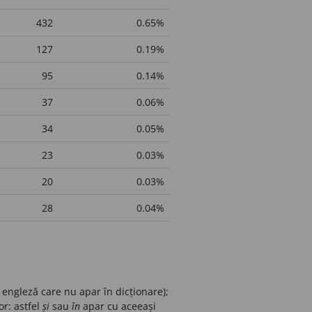
432
0.65%
127
0.19%
95
0.14%
37
0.06%
34
0.05%
23
0.03%
20
0.03%
28
0.04%
engleză care nu apar în dicționare);
or: astfel
și
sau
în
apar cu aceeași