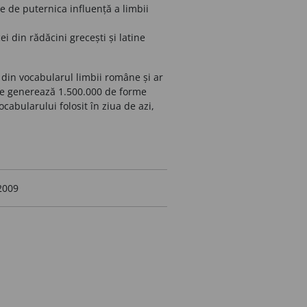
e de puternica influență a limbii
i din rădăcini grecești și latine
 din vocabularul limbii române și ar
are generează 1.500.000 de forme
abularului folosit în ziua de azi,
 2009