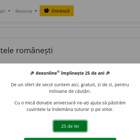
Donează
savings
ari
Resurse
tele românești
 Emil Ionescu în cadrul seminarului
Limba română în era globalizări
®
🎉 dexonline
împlinește 25 de ani 🎉
[1]
carea cuvintelor din DEX 2009
după etimologia indicată de autori.
De un sfert de secol suntem aici, gratuit, zi de zi, pentru
logiile nu sînt clar definite de DEX (acesta fiind un dicționar expl
milioane de căutări.
cu alte limbi („cf.”). Totuși, chiar dacă nu-s exacte, rezultatele tr
Cu o mică donație aniversară ne-ați ajuta să păstrăm
cuvintele la îndemâna tuturor și pe viitor.
Număr 