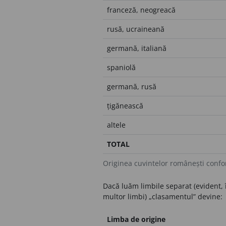
franceză, neogreacă
rusă, ucraineană
germană, italiană
spaniolă
germană, rusă
țigănească
altele
TOTAL
Originea cuvintelor românești conf
Dacă luăm limbile separat (evident,
multor limbi) „clasamentul” devine:
Limba de origine