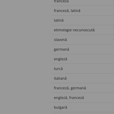
franceză
franceză, latină
latină
etimologie necunoscută
slavonă
germană
engleză
turcă
italiană
franceză, germană
engleză, franceză
bulgară