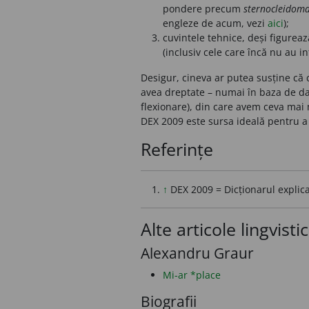
pondere precum
sternocleidoma
engleze de acum, vezi
aici
);
cuvintele tehnice, deși figureaz
(inclusiv cele care încă nu au in
Desigur, cineva ar putea susține că 
avea dreptate – numai în baza de da
flexionare), din care avem ceva mai 
DEX 2009 este sursa ideală pentru a 
Referințe
↑
DEX 2009 = Dicționarul explica
Alte articole lingvisti
Alexandru Graur
Mi-ar *place
Biografii