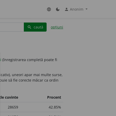
Anonim
language
dark_mode
person
caută
opțiuni
search
i
(înregistrarea completă poate fi
icativ), uneori apar mai multe surse,
ebuie să fie corecte măcar ca ordin
de cuvinte
Procent
28659
42.85%