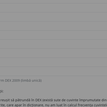
rm DEX 2009 (limbă unică)
ii:
 reușit să pătrundă în DEX (există sute de cuvinte împrumutate din 
ite, care apar în dicționare, nu am luat în calcul frecvența cuvintel