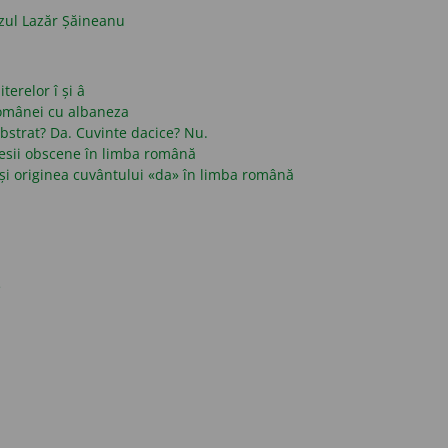
azul Lazăr Șăineanu
terelor î și â
românei cu albaneza
strat? Da. Cuvinte dacice? Nu.
presii obscene în limba română
și originea cuvântului «da» în limba română
e