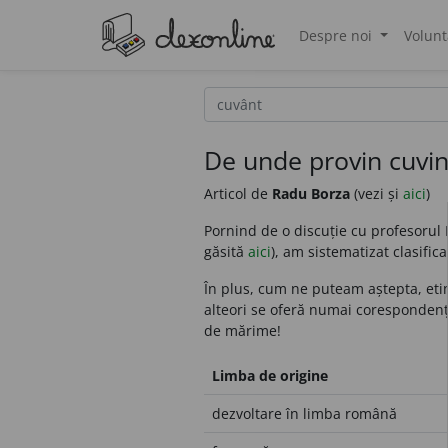
Despre noi
Volunt
®
De unde provin cuvin
Articol de
Radu Borza
(vezi și
aici
)
Pornind de o discuție cu profesorul
găsită
aici
), am sistematizat clasifi
În plus, cum ne puteam aștepta, etimo
alteori se oferă numai corespondențe 
de mărime!
Limba de origine
dezvoltare în limba română