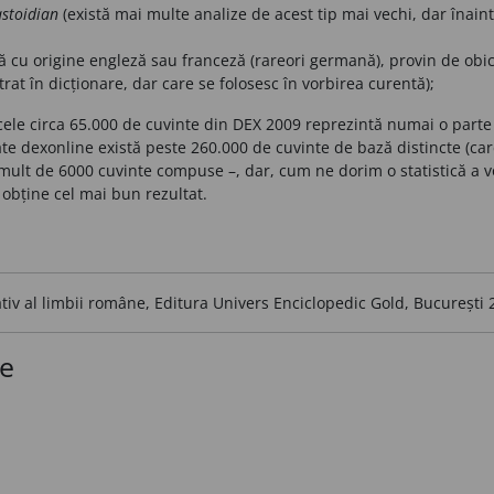
stoidian
(există mai multe analize de acest tip mai vechi, dar înaint
ă cu origine engleză sau franceză (rareori germană), provin de obice
trat în dicționare, dar care se folosesc în vorbirea curentă);
cele circa 65.000 de cuvinte din DEX 2009 reprezintă numai o parte
te dexonline există peste 260.000 de cuvinte de bază distincte (c
mult de 6000 cuvinte compuse –, dar, cum ne dorim o statistică a voc
obține cel mai bun rezultat.
tiv al limbii române, Editura Univers Enciclopedic Gold, București
ce