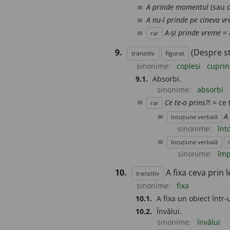
A prinde momentul
(sau
chat_bubble
A nu-l prinde pe cineva vr
chat_bubble
A-și prinde vreme
= 
rar
chat_bubble
9.
(Despre st
tranzitiv
figurat
sinonime:
copleși
cupri
9.1.
Absorbi.
sinonime:
absorbi
Ce te-a prins?
! = ce
rar
chat_bubble
A
locuțiune verbală
chat_bubble
sinonime:
înt
locuțiune verbală
chat_bubble
sinonime:
împ
10.
A fixa ceva prin 
tranzitiv
sinonime:
fixa
10.1.
A fixa un obiect într-
10.2.
Învălui.
sinonime:
învălui