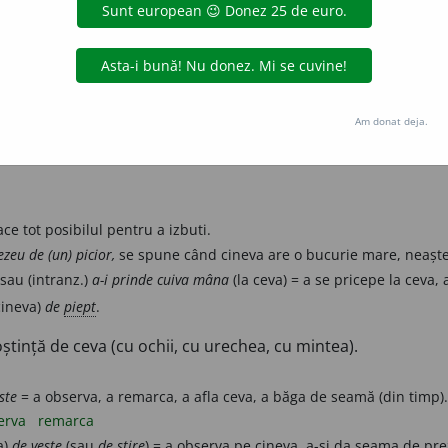
pe cineva cu mâna, cu ajutorul unui instrument etc.
c»,
prin extensiune
«slujbă», «dregătorie») A ocupa, a reuși să apuci.
Am donat deja.
ca cu dinții, cu ghearele.
ace tot posibilul pentru a izbuti.
zeu de (un) picior,
se spune când cineva are o bucurie mare, neaște
sau (intranz.)
a-i prinde cuiva mâna
(la ceva) = a se pricepe la ceva, 
cineva)
de
piept
.
ștință de ceva (cu ochii, cu urechea, cu mintea).
ste
= a observa, a remarca, a afla ceva, a băga de seamă (din timp).
erva
remarca
a)
de veste
(sau
de știre
) = a observa pe cineva, a-și da seama de pr