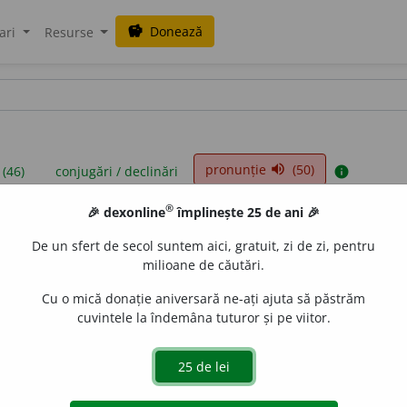
Donează
savings
ari
Resurse
pronunție
(50)
volume_up
 (46)
conjugări / declinări
info
®
🎉 dexonline
împlinește 25 de ani 🎉
iniții sunt compilate de echipa dexonline. Definițiile originale se af
De un sfert de secol suntem aici, gratuit, zi de zi, pentru
 Puteți reordona filele pe pagina de
preferințe
.
milioane de căutări.
Cu o mică donație aniversară ne-ați ajuta să păstrăm
cuvintele la îndemâna tuturor și pe viitor.
presii
exemple
surse