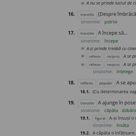
A nu se prinde lucrul de c
chat_bubble
16.
(Despre îmbrăcă
tranzitiv
sinonime:
potrivi
17.
A începe să...
tranzitiv
sinonime:
începe
A-și prinde treabă cu cine
chat_bubble
A se p
reflexiv
reciproc
chat_bubble
A se p
reflexiv
reciproc
chat_bubble
sinonime:
înțelege
18.
A se apu
reflexiv
popular
18.1.
(Cu determinarea vag
19.
A ajunge în poses
tranzitiv
sinonime:
căpăta
dobân
19.1.
A-și însuși o 
figurat
sinonime:
învăța
19.2.
A căpăta o înfățișare