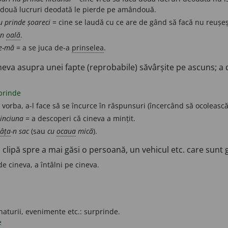
 două lucruri deodată le pierde pe amândouă.
nu prinde șoareci
= cine se laudă cu ce are de gând să facă nu reușeș
in
oală
.
de-mă
= a se juca de-a
prinselea
.
neva asupra unei fapte (reprobabile) săvârșite pe ascuns; a 
prinde
 vorba, a-l face să se încurce în răspunsuri (încercând să ocolească
inciuna
= a descoperi că cineva a mințit.
âța
-n sac
(sau
cu
ocaua
mică
).
 clipă spre a mai găsi o persoană, un vehicul etc. care sunt 
e cineva, a întâlni pe cineva.
aturii, evenimente etc.: surprinde.
e