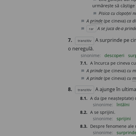
urmărește să câștige
Pisica cu clopoței 
chat_bubble
A
prinde
(pe cineva)
ca d
chat_bubble
A se juca de-a prin
rar
chat_bubble
7.
A surprinde pe ci
tranzitiv
o neregulă.
sinonime:
descoperi
sur
7.1.
A încurca pe cineva cu
A prinde
(pe cineva)
cu m
chat_bubble
A prinde
(pe cineva)
cu
m
chat_bubble
8.
A ajunge în ultima
tranzitiv
8.1.
A da (pe neașteptate) d
sinonime:
întâlni
8.2.
A se sprijini.
sinonime:
sprijini
8.3.
Despre fenomene ale n
sinonime:
surprind