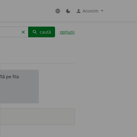
Anonim
language
dark_mode
person
caută
opțiuni
clear
search
lă pe fila