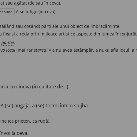
at sau agățat (de sau în ceva).
A se înfige (în ceva).
popular
nsăilând sau cosând) părți ale unui obiect de îmbrăcăminte.
 a fixa și a reda prin mijloace artistice aspecte din lumea înconjură
a
pânzei
.
eva locul
(mai rar
starea
) = a nu avea astâmpăr, a nu-și afla locul, a
a
cia cu cineva (în calitate de...).
A (se) angaja, a (se) tocmi într-o slujbă.
ine (ca prieten, ca rudă).
învoi la ceva.