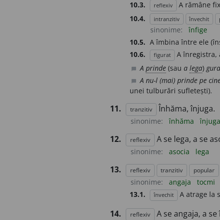
10.3.
A rămâne fix
reflexiv
10.4.
intranzitiv
învechit
sinonime:
înfige
10.5.
A îmbina între ele (î
10.6.
A înregistra,
figurat
A
prinde
(sau
a
lega
)
gur
chat_bubble
A nu-l (mai) prinde pe cin
chat_bubble
unei tulburări sufletești).
11.
Înhăma, înjuga.
tranzitiv
sinonime:
înhăma
înjug
12.
A se lega, a se aso
reflexiv
sinonime:
asocia
lega
13.
reflexiv
tranzitiv
popular
sinonime:
angaja
tocmi
13.1.
A atrage la s
învechit
14.
A se angaja, a se 
reflexiv