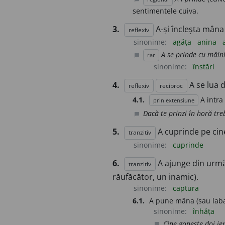
sentimentele cuiva.
3.
A-și încleșta mâna
reflexiv
sinonime:
agăța
anina
A se prinde cu mâini
rar
chat_bubble
sinonime:
înstări
4.
A se lua 
reflexiv
reciproc
4.1.
A intra
prin extensiune
Dacă te prinzi în horă tre
chat_bubble
5.
A cuprinde pe cine
tranzitiv
sinonime:
cuprinde
6.
A ajunge din urmă 
tranzitiv
răufăcător, un inamic).
sinonime:
captura
6.1.
A pune mâna (sau laba
sinonime:
înhăța
Cine gonește doi ie
chat_bubble