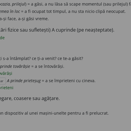
ocazia, prilejul
) = a găsi, a nu lăsa să scape momentul (sau prilejul) f
emea în loc
= a fi ocupat tot timpul, a nu sta nicio clipă neocupat.
a-și face, a-și găsi vreme.
ări fizice sau sufletești) A cuprinde (pe neașteptate).
nde
 ți s-a întâmplat? ce ți-a venit? ce te-a găsit?
 prinde tovărășie
= a se întovărăși.
ovărăși
A prinde prieteșug
= a se împrieteni cu cineva.
rar
rieteni
legare, coasere sau agățare.
un dispozitiv al unei mașini-unelte pentru a fi prelucrat.