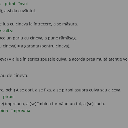
ja
primi
învoi
), a-și da cuvântul.
e lua cu cineva la întrecere, a se măsura.
rivaliza
ace un pariu cu cineva, a pune rămășag.
 cineva) = a garanta (pentru cineva).
eva) = a lua în serios spusele cuiva, a acorda prea multă atenție v
sau de cineva.
re, ochi) A se opri, a se fixa, a se pironi asupra cuiva sau a ceva.
i
pironi
se) împreuna, a (se) îmbina formând un tot, a (se) suda.
bina
împreuna