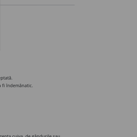
ptată.
a fi îndemânatic.
ezența cuiva, de gândurile sau