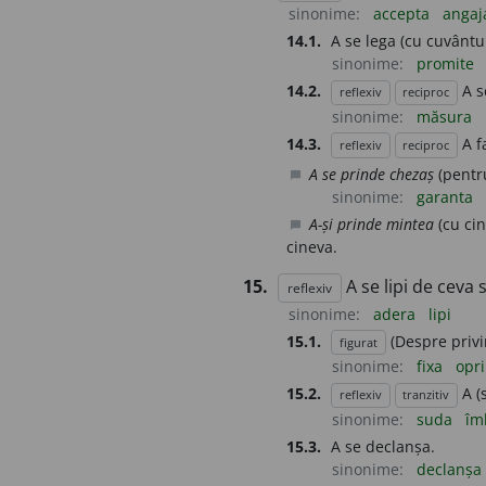
sinonime:
accepta
anga
14.1.
A se lega (cu cuvântul
sinonime:
promite
14.2.
A s
reflexiv
reciproc
sinonime:
măsura
14.3.
A f
reflexiv
reciproc
A se prinde chezaș
(pentru
chat_bubble
sinonime:
garanta
A-și prinde mintea
(cu cin
chat_bubble
cineva.
15.
A se lipi de ceva 
reflexiv
sinonime:
adera
lipi
15.1.
(Despre privi
figurat
sinonime:
fixa
opr
15.2.
A (
reflexiv
tranzitiv
sinonime:
suda
îm
15.3.
A se declanșa.
sinonime:
declanșa