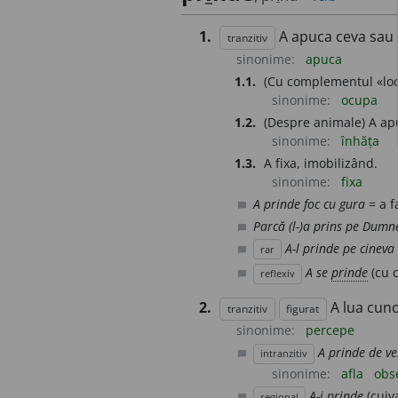
1.
A apuca ceva sau 
tranzitiv
sinonime:
apuca
1.1.
(Cu complementul «lo
sinonime:
ocupa
1.2.
(Despre animale) A apu
sinonime:
înhăța
1.3.
A fixa, imobilizând.
sinonime:
fixa
A prinde foc cu gura
= a f
chat_bubble
Parcă (l-)a prins pe Dumne
chat_bubble
A-l prinde pe cineva
rar
chat_bubble
A se
prinde
(cu 
reflexiv
chat_bubble
2.
A lua cuno
tranzitiv
figurat
sinonime:
percepe
A prinde de ve
intranzitiv
chat_bubble
sinonime:
afla
obs
A-i prinde
(cuiv
regional
chat_bubble