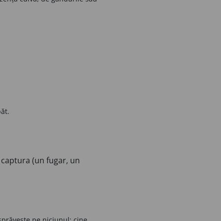
ăt.
 captura (un fugar, un
sprăvește pe niciunul; cine