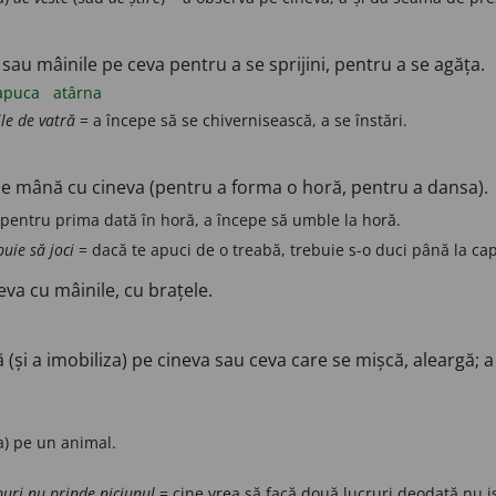
 sau mâinile pe ceva pentru a se sprijini, pentru a se agăța.
apuca
atârna
le de vatră
= a începe să se chivernisească, a se înstări.
de mână cu cineva (pentru a forma o horă, pentru a dansa).
 pentru prima dată în horă, a începe să umble la horă.
buie să joci
= dacă te apuci de o treabă, trebuie s-o duci până la cap
va cu mâinile, cu brațele.
(și a imobiliza) pe cineva sau ceva care se mișcă, aleargă; a
) pe un animal.
puri nu prinde niciunul
= cine vrea să facă două lucruri deodată nu i