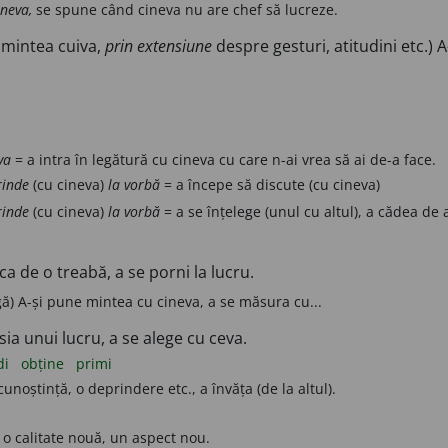
ineva,
se spune când cineva nu are chef să lucreze.
mintea cuiva,
prin extensiune
despre gesturi, atitudini etc.) A-
va
= a intra în legătură cu cineva cu care n-ai vrea să ai de-a face.
rinde
(cu cineva)
la vorbă
= a începe să discute (cu cineva)
rinde
(cu cineva)
la vorbă
= a se înțelege (unul cu altul), a cădea de a
ca de o treabă, a se porni la lucru.
ă) A-și pune mintea cu cineva, a se măsura cu...
ia unui lucru, a se alege cu ceva.
di
obține
primi
cunoștință, o deprindere etc., a învăța (de la altul).
, o calitate nouă, un aspect nou.