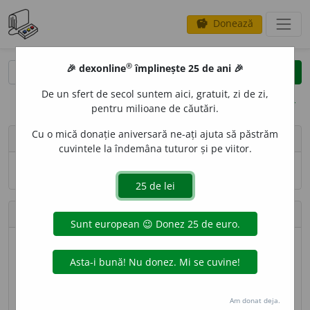
Donează
savings
®
®
🎉 dexonline
împlinește 25 de ani 🎉
caută
search
De un sfert de secol suntem aici, gratuit, zi de zi,
opțiuni
pentru milioane de căutări.
Cu o mică donație aniversară ne-ați ajuta să păstrăm
Ladislau Strifler
cuvintele la îndemâna tuturor și pe viitor.
Numele și adresa de e-mail nu sînt vizibile.
Contribuții
Definiții trimise
18.905 (locul 6)
Lungime totală
4.070.803 caractere (locul 8)
Am donat deja.