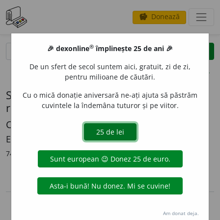
Donează
savings
®
®
🎉 dexonline
împlinește 25 de ani 🎉
caută
search
De un sfert de secol suntem aici, gratuit, zi de zi,
opțiuni
pentru milioane de căutări.
Sursă: Dicționar ortografic al limbii
Cu o mică donație aniversară ne-ați ajuta să păstrăm
române
cuvintele la îndemâna tuturor și pe viitor.
Colectiv
Editura Litera Internațional, 2002
74.752 din 74.000 definiții importate (100,00% complet)
lista de surse
arrow_back
Copyright © 2004-2026 dexonline (https://dexonline.ro)
Am donat deja.
Preluarea, stocarea sau utilizarea datelor de pe acest site, inclusiv