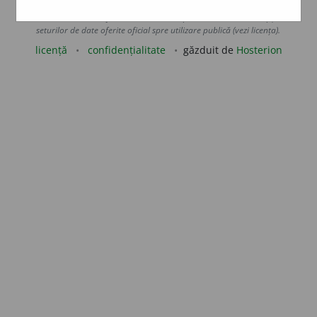
prin orice metode de extragere automată (web scraping, crawling),
sunt strict interzise fără acordul nostru prealabil scris, cu excepția
seturilor de date oferite oficial spre utilizare publică (vezi licența).
licență
confidențialitate
găzduit de
Hosterion