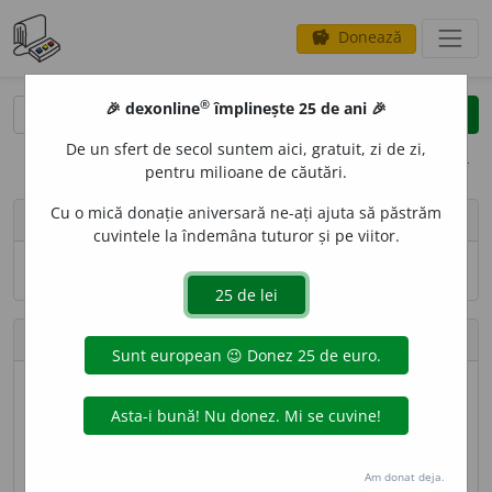
Donează
savings
®
®
🎉 dexonline
împlinește 25 de ani 🎉
caută
search
De un sfert de secol suntem aici, gratuit, zi de zi,
opțiuni
pentru milioane de căutări.
Cu o mică donație aniversară ne-ați ajuta să păstrăm
person
LauraGellner
cuvintele la îndemâna tuturor și pe viitor.
Numele și adresa de e-mail nu sînt vizibile.
Contribuții
Definiții trimise
300.589 (locul 1)
Lungime totală
62.409.613 caractere (locul 2)
Am donat deja.