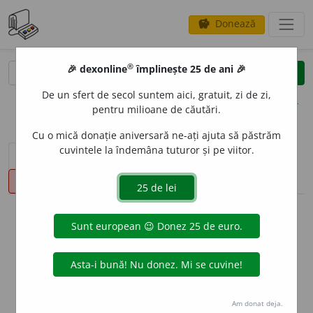
Donează
savings
®
®
🎉 dexonline
împlinește 25 de ani 🎉
caută
clear
search
De un sfert de secol suntem aici, gratuit, zi de zi,
opțiuni
pentru milioane de căutări.
Cu o mică donație aniversară ne-ați ajuta să păstrăm
cuvintele la îndemâna tuturor și pe viitor.
sinteza definițiilor (1)
definiții (54)
declinări
pronunție
(50)
volume_up
info
Aceste definiții sunt compilate de
echipa dexonline. Definițiile
originale se află pe fila
definiții
.
info
Puteți reordona filele pe pagina de
preferințe
.
Am donat deja.
ascunde