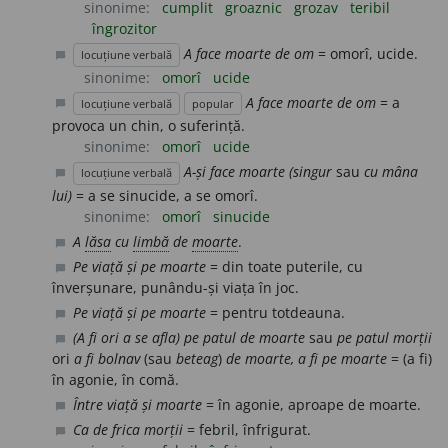
sinonime:
cumplit
groaznic
grozav
teribil
îngrozitor
A face moarte de om
= omorî, ucide.
locuțiune verbală
chat_bubble
sinonime:
omorî
ucide
A face moarte de om
= a
locuțiune verbală
popular
chat_bubble
provoca un chin, o suferință.
sinonime:
omorî
ucide
A-și face moarte (singur
sau
cu mâna
locuțiune verbală
chat_bubble
lui)
= a se sinucide, a se omorî.
sinonime:
omorî
sinucide
A
lăsa
cu
limbă
de
moarte
.
chat_bubble
Pe viață și pe moarte
= din toate puterile, cu
chat_bubble
înverșunare, punându-și viața în joc.
Pe viață și pe moarte
= pentru totdeauna.
chat_bubble
(A fi ori a se afla) pe patul de moarte
sau
pe patul morții
chat_bubble
ori
a fi bolnav
(sau
beteag
)
de moarte, a fi pe moarte
= (a fi)
în agonie, în comă.
Între viață și moarte
= în agonie, aproape de moarte.
chat_bubble
Ca de frica morții
= febril, înfrigurat.
chat_bubble