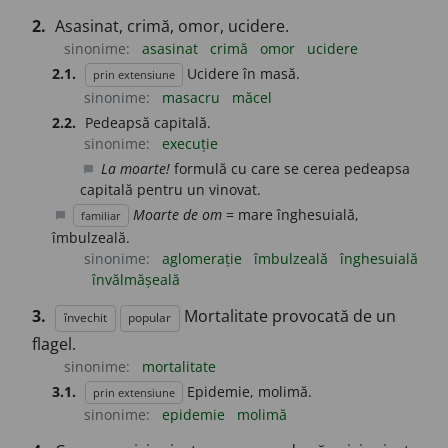
2.
Asasinat, crimă, omor, ucidere.
sinonime:
asasinat
crimă
omor
ucidere
2.1.
Ucidere în masă.
prin extensiune
sinonime:
masacru
măcel
2.2.
Pedeapsă capitală.
sinonime:
execuție
La moarte!
formulă cu care se cerea pedeapsa
chat_bubble
capitală pentru un vinovat.
Moarte de om
= mare înghesuială,
familiar
chat_bubble
îmbulzeală.
sinonime:
aglomerație
îmbulzeală
înghesuială
învălmășeală
3.
Mortalitate provocată de un
învechit
popular
flagel.
sinonime:
mortalitate
3.1.
Epidemie, molimă.
prin extensiune
sinonime:
epidemie
molimă