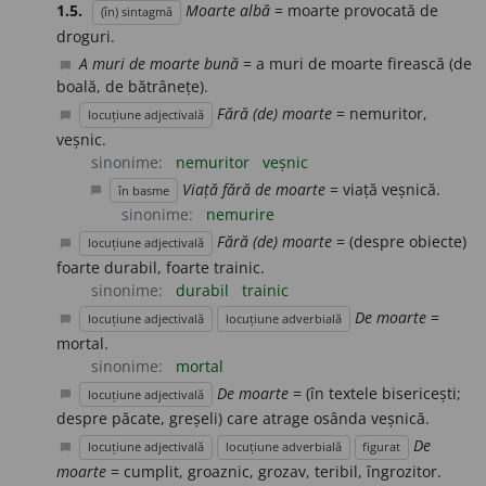
1.5.
Moarte albă
= moarte provocată de
(în) sintagmă
droguri.
A muri de moarte bună
= a muri de moarte firească (de
chat_bubble
boală, de bătrânețe).
Fără (de) moarte
= nemuritor,
locuțiune adjectivală
chat_bubble
veșnic.
sinonime:
nemuritor
veșnic
Viață fără de moarte
= viață veșnică.
în basme
chat_bubble
sinonime:
nemurire
Fără (de) moarte
= (despre obiecte)
locuțiune adjectivală
chat_bubble
foarte durabil, foarte trainic.
sinonime:
durabil
trainic
De moarte
=
locuțiune adjectivală
locuțiune adverbială
chat_bubble
mortal.
sinonime:
mortal
De moarte
= (în textele bisericești;
locuțiune adjectivală
chat_bubble
despre păcate, greșeli) care atrage osânda veșnică.
De
locuțiune adjectivală
locuțiune adverbială
figurat
chat_bubble
moarte
= cumplit, groaznic, grozav, teribil, îngrozitor.