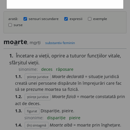
arată:
sensuri secundare
expresii
exemple
surse
mo
a
rte
, m
o
rți
substantiv feminin
1.
Încetare a vieții, oprire a tuturor funcțiilor vitale,
sfârșitul vieții.
sinonime:
deces
răposare
1.1.
Moarte declarată
= situație juridică
științe juridice
creată unei persoane dispărute în împrejurări care fac
să se prezume moartea sa fizică.
1.2.
Moarte fizică
= moarte constatată prin
științe juridice
act de deces.
1.3.
Dispariție, pieire.
figurat
sinonime:
dispariție
pieire
1.4.
Moarte albă
= moarte prin înghețare.
(în) sintagmă