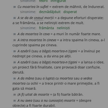
sinonime:
febril
înfrigurat
Cu moartea în suflet
= extrem de mâhnit, de îndurerat.
chat_bubble
sinonime:
deznădăjduit
disperat
A se da de
ceasul
morții
= a depune eforturi disperate;
chat_bubble
a se frământa, a se neliniști extrem de mult.
sinonime:
frământa
neliniști
A da moartea în ceva
= a muri în număr foarte mare.
chat_bubble
A intra moartea în cineva
= a intra spaima în cineva, a-l
chat_bubble
cuprinde spaima pe cineva.
A azvârli
(sau
a băga
)
moartea-n țigani
= a învinui pe
chat_bubble
nedrept pe cineva, a da vina pe alții.
A azvârli
(sau
a băga
)
moartea-n țigani
= a lansa o idee,
chat_bubble
un proiect fără finalitate, care provoacă doar confuzie,
derută.
A da mâna
(sau
a lupta
)
cu moartea
sau
a vedea
chat_bubble
moartea cu ochii
= a trece printr-o mare primejdie, a fi
gata să moară.
(A fi) uitat de moarte
= (a fi) foarte bătrân.
chat_bubble
A nu avea
(sau
a nu cunoaște
)
moarte
= (despre
chat_bubble
obiecte) a fi foarte durabil.