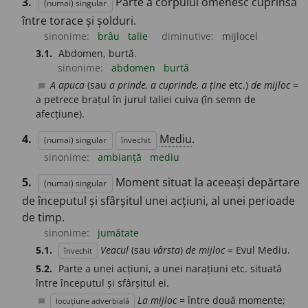
3.
Parte a corpului omenesc cuprinsă
(numai) singular
între torace și șolduri.
sinonime:
brâu
talie
diminutive:
mijlocel
3.1.
Abdomen, burtă.
sinonime:
abdomen
burtă
A apuca
(sau
a prinde, a cuprinde, a ține
etc.)
de mijloc
=
chat_bubble
a petrece brațul în jurul taliei cuiva (în semn de
afecțiune).
4.
Mediu
.
(numai) singular
învechit
sinonime:
ambianță
mediu
5.
Moment situat la aceeași depărtare
(numai) singular
de începutul și sfârșitul unei acțiuni, al unei perioade
de timp.
sinonime:
jumătate
5.1.
Veacul
(sau
vârsta
)
de mijloc
= Evul Mediu.
învechit
5.2.
Parte a unei acțiuni, a unei narațiuni etc. situată
între începutul și sfârșitul ei.
La mijloc
= între două momente;
locuțiune adverbială
chat_bubble