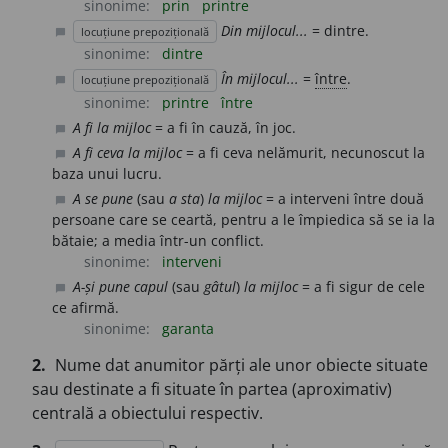
sinonime:
prin
printre
Din mijlocul...
= dintre.
locuțiune prepozițională
chat_bubble
sinonime:
dintre
În mijlocul...
=
între
.
locuțiune prepozițională
chat_bubble
sinonime:
printre
între
A fi la mijloc
= a fi în cauză, în joc.
chat_bubble
A fi ceva la mijloc
= a fi ceva nelămurit, necunoscut la
chat_bubble
baza unui lucru.
A se pune
(sau
a sta
)
la mijloc
= a interveni între două
chat_bubble
persoane care se ceartă, pentru a le împiedica să se ia la
bătaie; a media într-un conflict.
sinonime:
interveni
A-și pune capul
(sau
gâtul
)
la mijloc
= a fi sigur de cele
chat_bubble
ce afirmă.
sinonime:
garanta
2.
Nume dat anumitor părți ale unor obiecte situate
sau destinate a fi situate în partea (aproximativ)
centrală a obiectului respectiv.