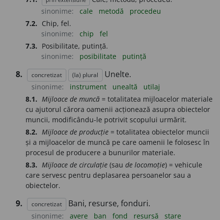
prin extensiune
sinonime:
cale
metodă
procedeu
7.2.
Chip, fel.
sinonime:
chip
fel
7.3.
Posibilitate, putință.
sinonime:
posibilitate
putință
8.
Unelte.
concretizat
(la) plural
sinonime:
instrument
unealtă
utilaj
8.1.
Mijloace de muncă
= totalitatea mijloacelor materiale
cu ajutorul cărora oamenii acționează asupra obiectelor
muncii, modificându-le potrivit scopului urmărit.
8.2.
Mijloace de producție
= totalitatea obiectelor muncii
și a mijloacelor de muncă pe care oamenii le folosesc în
procesul de producere a bunurilor materiale.
8.3.
Mijloace de circulație
(sau
de locomoție
) = vehicule
care servesc pentru deplasarea persoanelor sau a
obiectelor.
9.
Bani, resurse, fonduri.
concretizat
sinonime:
avere
ban
fond
resursă
stare