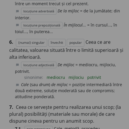
între un moment trecut și cel prezent.
De la mijloc
= de la jumătate; din
locuțiune adverbială
chat_bubble
interior.
În mijlocul...
= în cursul..., în
locuțiune prepozițională
chat_bubble
toiul..., în puterea...
6.
Ceea ce are
(numai) singular
învechit
popular
calitatea, valoarea situată între o limită superioară și
alta inferioară.
De mijloc
= mediocru, mijlociu,
locuțiune adjectivală
chat_bubble
potrivit.
sinonime:
mediocru
mijlociu
potrivit
Cale
(sau
drum
)
de mijloc
= poziție intermediară între
chat_bubble
două extreme, soluție moderată sau de compromis;
atitudine ponderată.
7.
Ceea ce servește pentru realizarea unui scop; (la
plural) posibilități (materiale sau morale) de care
dispune cineva pentru un anumit scop.
7.1.
Cale, metodă, procedeu.