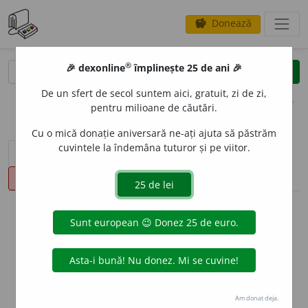
Donează
savings
®
🎉 dexonline
împlinește 25 de ani 🎉
caută
clear
search
De un sfert de secol suntem aici, gratuit, zi de zi,
opțiuni
pentru milioane de căutări.
Cu o mică donație aniversară ne-ați ajuta să păstrăm
cuvintele la îndemâna tuturor și pe viitor.
sinteza definițiilor (1)
definiții (80)
declinări
pronunție
(50)
volume_up
info
Aceste definiții sunt compilate de
echipa dexonline. Definițiile
originale se află pe fila
definiții
.
info
Puteți reordona filele pe pagina de
preferințe
.
Am donat deja.
ascunde