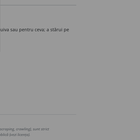
cuiva sau pentru ceva; a stărui pe
craping, crawling), sunt strict
lică (vezi licența).