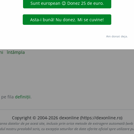
loc, a intra în acțiune.
uvântul, a intra în vorbă.
ijloci o împăcare, o înțelegere etc., a face un demers în favoarea 
spre a obține ceva în favoarea cuiva sau a sa.
Am donat deja.
ni
întâmpla
 pe fila
definiții
.
Copyright © 2004-2026 dexonline (https://dexonline.ro)
area datelor de pe acest site, inclusiv prin orice metode de extragere automată (web s
dul nostru prealabil scris, cu excepția seturilor de date oferite oficial spre utilizare pub