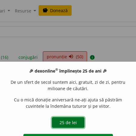
Donează
savings
ari
Resurse
pronunție
(50)
volume_up
 (16)
conjugări
info
®
🎉 dexonline
împlinește 25 de ani 🎉
iniții sunt compilate de echipa dexonline. Definițiile originale se af
De un sfert de secol suntem aici, gratuit, zi de zi, pentru
 Puteți reordona filele pe pagina de
preferințe
.
milioane de căutări.
Cu o mică donație aniversară ne-ați ajuta să păstrăm
cuvintele la îndemâna tuturor și pe viitor.
presii
exemple
surse