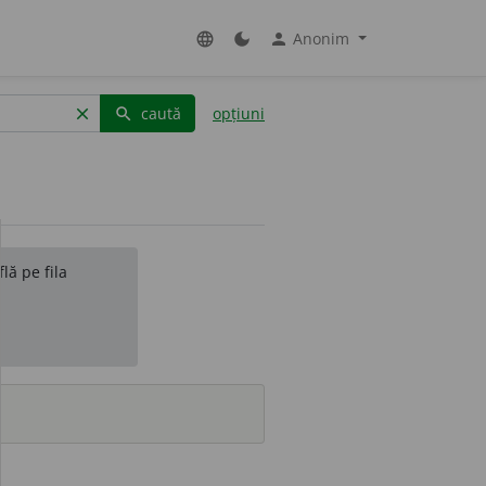
Anonim
language
dark_mode
person
caută
opțiuni
clear
search
lă pe fila