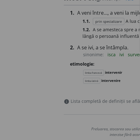
1.
A veni între..., a veni la mij
1.1.
A lua c
prin specializare
1.2.
A se amesteca spre a m
lângă o persoană influentă 
2.
A se ivi, a se întâmpla.
sinonime:
isca
ivi
surve
etimologie:
intervenir
limba franceză
intervenire
limba latină
Lista completă de definiții se află
info
Preluarea, stocarea sau utiliz
interzise fără acor