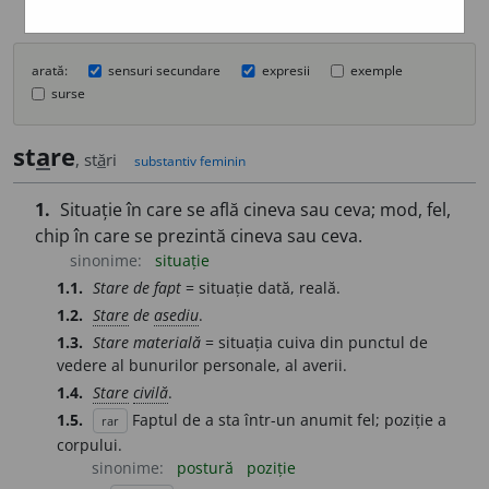
arată:
sensuri secundare
expresii
exemple
surse
st
a
re
, st
ă
ri
substantiv feminin
1.
Situație în care se află cineva sau ceva; mod, fel,
chip în care se prezintă cineva sau ceva.
sinonime:
situație
1.1.
Stare de fapt
= situație dată, reală.
1.2.
Stare
de
asediu
.
1.3.
Stare materială
= situația cuiva din punctul de
vedere al bunurilor personale, al averii.
1.4.
Stare
civilă
.
1.5.
Faptul de a sta într-un anumit fel; poziție a
rar
corpului.
sinonime:
postură
poziție