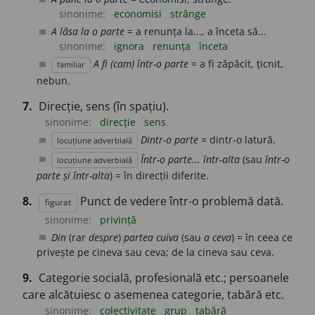
chat_bubble
sinonime:
economisi
strânge
A lăsa la o parte
= a renunța la..., a înceta să...
chat_bubble
sinonime:
ignora
renunța
înceta
A fi (cam) într-o parte
= a fi zăpăcit, țicnit,
familiar
chat_bubble
nebun.
7.
Direcție, sens (în spațiu).
sinonime:
direcție
sens
Dintr-o parte
= dintr-o latură.
locuțiune adverbială
chat_bubble
Într-o parte... într-alta
(sau
într-o
locuțiune adverbială
chat_bubble
parte și într-alta
) = în direcții diferite.
8.
Punct de vedere într-o problemă dată.
figurat
sinonime:
privință
Din
(rar
despre
)
partea cuiva
(sau
a ceva
) = în ceea ce
chat_bubble
privește pe cineva sau ceva; de la cineva sau ceva.
9.
Categorie socială, profesională etc.; persoanele
care alcătuiesc o asemenea categorie, tabără etc.
sinonime:
colectivitate
grup
tabără