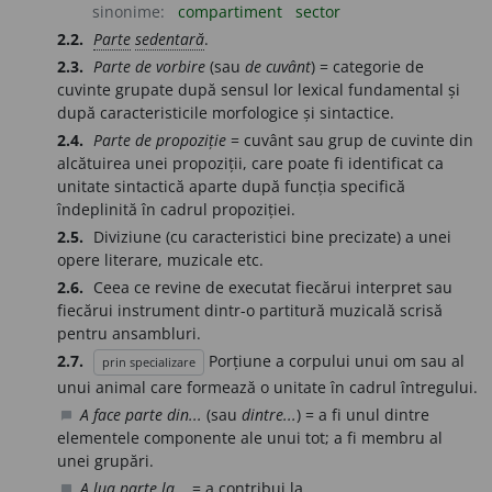
sinonime:
compartiment
sector
2.2.
Parte
sedentară
.
2.3.
Parte de vorbire
(sau
de cuvânt
) = categorie de
cuvinte grupate după sensul lor lexical fundamental și
după caracteristicile morfologice și sintactice.
2.4.
Parte de propoziție
= cuvânt sau grup de cuvinte din
alcătuirea unei propoziții, care poate fi identificat ca
unitate sintactică aparte după funcția specifică
îndeplinită în cadrul propoziției.
2.5.
Diviziune (cu caracteristici bine precizate) a unei
opere literare, muzicale etc.
2.6.
Ceea ce revine de executat fiecărui interpret sau
fiecărui instrument dintr-o partitură muzicală scrisă
pentru ansambluri.
2.7.
Porțiune a corpului unui om sau al
prin specializare
unui animal care formează o unitate în cadrul întregului.
A face parte din...
(sau
dintre...
) = a fi unul dintre
chat_bubble
elementele componente ale unui tot; a fi membru al
unei grupări.
A lua parte la...
= a contribui la...
chat_bubble