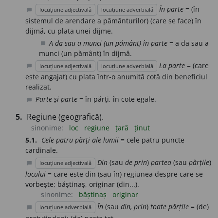
În parte
= (în
locuțiune adjectivală
locuțiune adverbială
chat_bubble
sistemul de arendare a pământurilor) (care se face) în
dijmă, cu plata unei dijme.
A da sau a munci (un pământ) în parte
= a da sau a
chat_bubble
munci (un pământ) în dijmă.
La parte
= (care
locuțiune adjectivală
locuțiune adverbială
chat_bubble
este angajat) cu plata într-o anumită cotă din beneficiul
realizat.
Parte și parte
= în părți, în cote egale.
chat_bubble
5.
Regiune (geografică).
sinonime:
loc
regiune
țară
ținut
5.1.
Cele patru părți ale lumii
= cele patru puncte
cardinale.
Din
(sau
de prin
)
partea
(sau
părțile
)
locuțiune adjectivală
chat_bubble
locului
= care este din (sau în) regiunea despre care se
vorbește; băștinaș, originar (din...).
sinonime:
băștinaș
originar
În
(sau
din, prin
)
toate părțile
= (de)
locuțiune adverbială
chat_bubble