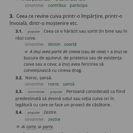
sinonime:
contribui
participa
3.
Ceea ce revine cuiva printr-o împărțire, printr-o
învoială, dintr-o moștenire etc.
3.1.
Ceea ce e hărăzit sau sortit (în bine sau în
popular
rău) cuiva.
sinonime:
destin
soartă
A (nu) avea parte de cineva
(sau
de ceva
) = a (nu) se
chat_bubble
bucura de ajutorul, de prietenia sau de existența
cuiva sau a ceva; a (nu) avea fericirea să
conviețuiască cu cineva drag.
3.2.
Noroc, șansă.
sinonime:
noroc
șansă
3.3.
Persoană considerată ca fiind
concretizat
popular
predestinată să devină soțul sau soția cuiva ori în
legătură cu care se face un proiect de căsătorie.
3.4.
Zestre.
popular
sinonime:
zestre
Ai
carte
, ai
parte
.
chat_bubble