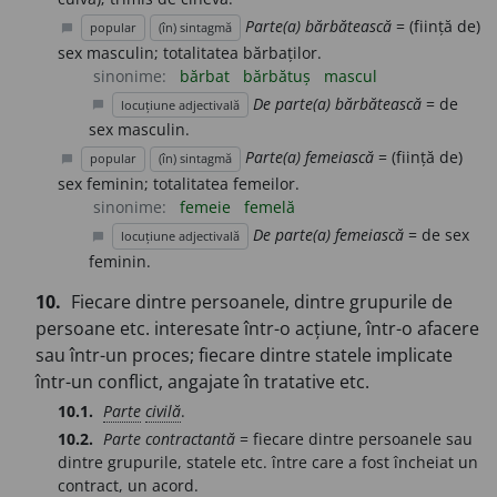
Parte(a) bărbătească
= (ființă de)
popular
(în) sintagmă
chat_bubble
sex masculin; totalitatea bărbaților.
sinonime:
bărbat
bărbătuș
mascul
De parte(a) bărbătească
= de
locuțiune adjectivală
chat_bubble
sex masculin.
Parte(a) femeiască
= (ființă de)
popular
(în) sintagmă
chat_bubble
sex feminin; totalitatea femeilor.
sinonime:
femeie
femelă
De parte(a) femeiască
= de sex
locuțiune adjectivală
chat_bubble
feminin.
10.
Fiecare dintre persoanele, dintre grupurile de
persoane etc. interesate într-o acțiune, într-o afacere
sau într-un proces; fiecare dintre statele implicate
într-un conflict, angajate în tratative etc.
10.1.
Parte
civilă
.
10.2.
Parte contractantă
= fiecare dintre persoanele sau
dintre grupurile, statele etc. între care a fost încheiat un
contract, un acord.