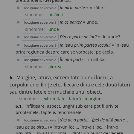
pretutindeni; (de) peste tot.
În nicio parte
= nicăieri.
locuțiune adverbială
chat_bubble
sinonime:
nicăieri
În ce parte?
= unde.
locuțiune adverbială
chat_bubble
sinonime:
unde
Din ce parte de loc?
= de unde?
locuțiune adverbială
chat_bubble
În
(sau
prin
)
partea locului
= în (sau
locuțiune adverbială
chat_bubble
prin) regiunea despre care se vorbește; pe acolo.
În altă parte
= în alt loc.
locuțiune adverbială
chat_bubble
sinonime:
aiurea
6.
Margine, latură, extremitate a unui lucru, a
corpului unei ființe etc.; fiecare dintre cele două laturi
sau dintre fețele ori muchiile unui obiect.
sinonime:
extremitate
latură
margine
6.1.
Înfățișare, aspect, unghi sub care pot fi privite
problemele, faptele, fenomenele.
(Pe) de o parte... (pe) de altă parte...
locuțiune adverbială
chat_bubble
(sau
pe de alta...
) = într-un loc..., într-alt loc...; într-o
privință..., în altă privință..., dintr-un punct de vedere...,