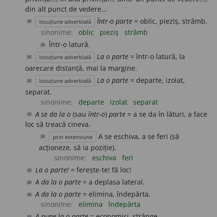
din alt punct de vedere...
Într-o parte
= oblic, pieziș, strâmb.
locuțiune adverbială
chat_bubble
sinonime:
oblic
pieziș
strâmb
Într-o latură.
chat_bubble
La o parte
= într-o latură, la
locuțiune adverbială
chat_bubble
oarecare distanță, mai la margine.
La o parte
= departe, izolat,
locuțiune adverbială
chat_bubble
separat.
sinonime:
departe
izolat
separat
A se da la o
(sau
într-o
)
parte
= a se da în lături, a face
chat_bubble
loc să treacă cineva.
A se eschiva, a se feri (să
prin extensiune
chat_bubble
acționeze, să ia poziție).
sinonime:
eschiva
feri
La o parte!
= ferește-te! fă loc!
chat_bubble
A da la o parte
= a deplasa lateral.
chat_bubble
A da la o parte
= elimina, îndepărta.
chat_bubble
sinonime:
elimina
îndepărta
A pune la o parte
= economisi, strânge.