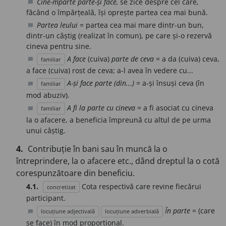
Cine-mparte parte-și face,
se zice despre cel care,
chat_bubble
făcând o împărțeală, își oprește partea cea mai bună.
Partea leului
= partea cea mai mare dintr-un bun,
chat_bubble
dintr-un câștig (realizat în comun), pe care și-o rezervă
cineva pentru sine.
A face
(cuiva)
parte de ceva
= a da (cuiva) ceva,
familiar
chat_bubble
a face (cuiva) rost de ceva; a-l avea în vedere cu...
A-și face parte (din...)
= a-și însuși ceva (în
familiar
chat_bubble
mod abuziv).
A fi la parte cu cineva
= a fi asociat cu cineva
familiar
chat_bubble
la o afacere, a beneficia împreună cu altul de pe urma
unui câștig.
4.
Contribuție în bani sau în muncă la o
întreprindere, la o afacere etc., dând dreptul la o cotă
corespunzătoare din beneficiu.
4.1.
Cota respectivă care revine fiecărui
concretizat
participant.
În parte
= (care
locuțiune adjectivală
locuțiune adverbială
chat_bubble
se face) în mod proporțional.