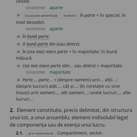
ceilalți.
sinonime:
aparte
În parte
= în special, în
locuțiune adverbială
învechit
chat_bubble
mod deosebit.
sinonime:
aparte
În
bună
parte
.
chat_bubble
O
bună
parte
din
(sau
dintre
).
chat_bubble
În (cea mai) mare parte
= în majoritate; în bună
chat_bubble
măsură.
Cea mai mare parte (din...
sau
dintre)
= majoritate.
chat_bubble
sinonime:
majoritate
Parte..., parte...
= (despre oameni) unii... alții...;
chat_bubble
(despre lucruri) atât..., cât și...; (în corelație cu sine
însuși) unii oameni..., alți oameni...; unele lucruri..., alte
lucruri...
2.
Element constitutiv, precis delimitat, din structura
unui tot, a unui ansamblu; element indisolubil legat
de componența sau de esența unui lucru.
2.1.
Compartiment, sector.
prin extensiune