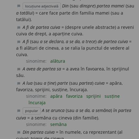
Din
(sau
dinspre
)
partea mamei
(sau
locuțiune adjectivală
chat_bubble
a tatălui
) = care face parte din familia mamei (sau a
tatălui).
A fi de partea cuiva
= (despre unele abstracte) a reveni
chat_bubble
cuiva de drept, a aparține cuiva.
A fi
(sau
a se declara, a se da, a trece
)
de partea cuiva
=
chat_bubble
a fi alături de cineva, a se ralia la punctul de vedere al
cuiva.
sinonime:
alătura
A avea de partea sa
= a avea în favoarea, în sprijinul
chat_bubble
său.
A lua
(sau
a ține
)
parte
(sau
partea
)
cuiva
= apăra,
chat_bubble
favoriza, sprijini, susține, încuraja.
sinonime:
apăra
favoriza
sprijini
susține
încuraja
A se arunca
(sau
a se da, a semăna
)
în partea
popular
chat_bubble
cuiva
= a semăna cu cineva (din familie).
sinonime:
semăna
Din partea cuiva
= în numele, ca reprezentant (al
chat_bubble
cuiva); trimis de cineva.