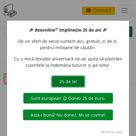
Donează
savings
®
®
🎉 dexonline
împlinește 25 de ani 🎉
caută
clear
search
De un sfert de secol suntem aici, gratuit, zi de zi,
opțiuni
pentru milioane de căutări.
Cu o mică donație aniversară ne-ați ajuta să păstrăm
cuvintele la îndemâna tuturor și pe viitor.
sinteza definițiilor (1)
definiții (45)
declinări
pronunție
(50)
volume_up
info
Aceste definiții sunt compilate de
echipa dexonline. Definițiile
originale se află pe fila
definiții
.
info
Puteți reordona filele pe pagina de
preferințe
.
Am donat deja.
ascunde