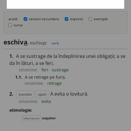
arată:
sensuri secundare
expresii
exemple
surse
eschiv
a
, eschiv
e
z
verb
1.
A se sustrage de la îndeplinirea unei obligații; a se
da în lături, a se feri.
sinonime:
feri
sustrage
1.1.
A se retrage pe furiș.
sinonime:
retrage
2.
A evita o lovitură.
tranzitiv
sport
sinonime:
evita
etimologie:
esquiver
limba franceză