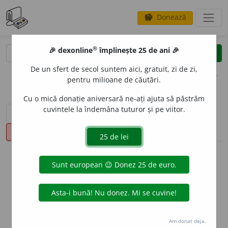
Donează
savings
®
®
🎉 dexonline
împlinește 25 de ani 🎉
caută
clear
search
De un sfert de secol suntem aici, gratuit, zi de zi,
opțiuni
pentru milioane de căutări.
Cu o mică donație aniversară ne-ați ajuta să păstrăm
cuvintele la îndemâna tuturor și pe viitor.
sinteza definițiilor (1)
definiții (12)
conjugări
pronunție
(6)
volume_up
info
Aceste definiții sunt compilate de
echipa dexonline. Definițiile
originale se află pe fila
definiții
.
info
Puteți reordona filele pe pagina de
preferințe
.
Am donat deja.
ascunde