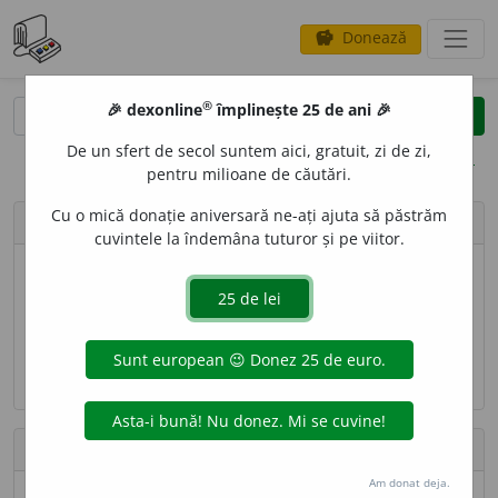
Donează
savings
®
®
🎉 dexonline
împlinește 25 de ani 🎉
caută
search
De un sfert de secol suntem aici, gratuit, zi de zi,
opțiuni
pentru milioane de căutări.
Cu o mică donație aniversară ne-ați ajuta să păstrăm
cata
cuvintele la îndemâna tuturor și pe viitor.
Nume
Cătălin Frâncu
Adresă de e-mail
cata [AT] francu [DOT] com
Contribuții
Am donat deja.