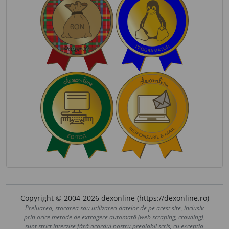
Copyright © 2004-2026 dexonline (https://dexonline.ro)
Preluarea, stocarea sau utilizarea datelor de pe acest site, inclusiv
prin orice metode de extragere automată (web scraping, crawling),
sunt strict interzise fără acordul nostru prealabil scris, cu excepția