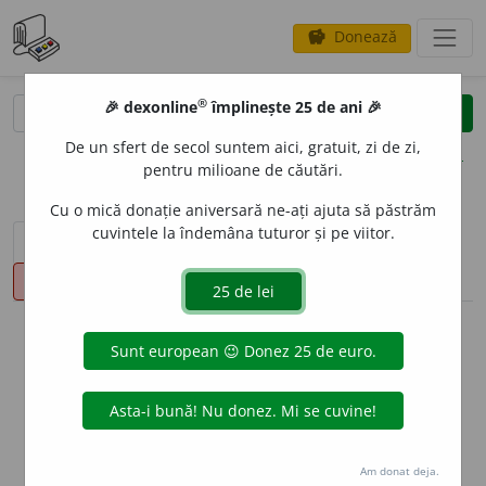
Donează
savings
®
®
🎉 dexonline
împlinește 25 de ani 🎉
caută
clear
search
De un sfert de secol suntem aici, gratuit, zi de zi,
opțiuni
pentru milioane de căutări.
Cu o mică donație aniversară ne-ați ajuta să păstrăm
cuvintele la îndemâna tuturor și pe viitor.
sinteza definițiilor (1)
definiții (35)
declinări
pronunție
(50)
volume_up
info
Aceste definiții sunt compilate de
echipa dexonline. Definițiile
originale se află pe fila
definiții
.
info
Puteți reordona filele pe pagina de
preferințe
.
Am donat deja.
ascunde