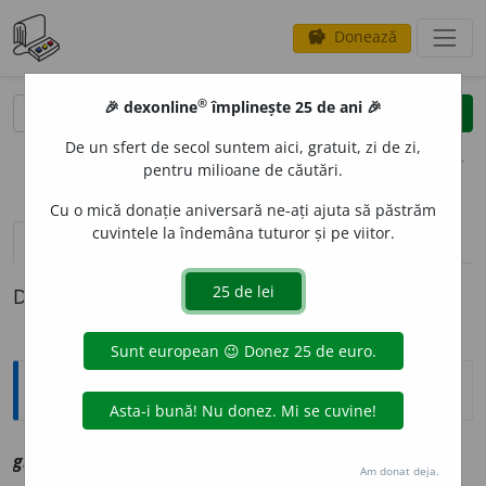
Donează
savings
®
®
🎉 dexonline
împlinește 25 de ani 🎉
caută
clear
search
De un sfert de secol suntem aici, gratuit, zi de zi,
opțiuni
pentru milioane de căutări.
Cu o mică donație aniversară ne-ați ajuta să păstrăm
cuvintele la îndemâna tuturor și pe viitor.
definiții (1)
Definiția cu ID-ul 1100033:
Explicative DEX
ghen
u
che
sn
vz
genunchi
Am donat deja.