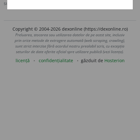
sursa:
MDA2 (2010)
adăugată de
LauraGellner
acțiuni
Copyright © 2004-2026 dexonline (https://dexonline.ro)
Preluarea, stocarea sau utilizarea datelor de pe acest site, inclusiv
prin orice metode de extragere automată (web scraping, crawling),
sunt strict interzise fără acordul nostru prealabil scris, cu excepția
seturilor de date oferite oficial spre utilizare publică (vezi licența).
licență
confidențialitate
găzduit de
Hosterion