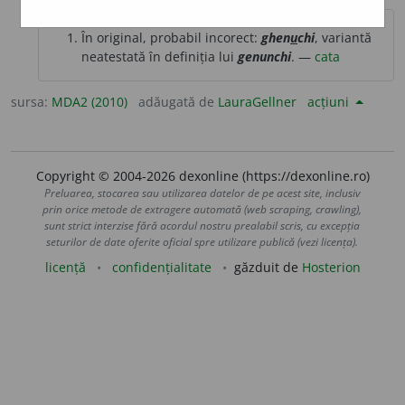
În original, probabil incorect:
ghen
u
chi
, variantă
neatestată în definiția lui
genunchi
. —
cata
sursa:
MDA2 (2010)
adăugată de
LauraGellner
acțiuni
Copyright © 2004-2026 dexonline (https://dexonline.ro)
Preluarea, stocarea sau utilizarea datelor de pe acest site, inclusiv
prin orice metode de extragere automată (web scraping, crawling),
sunt strict interzise fără acordul nostru prealabil scris, cu excepția
seturilor de date oferite oficial spre utilizare publică (vezi licența).
licență
confidențialitate
găzduit de
Hosterion