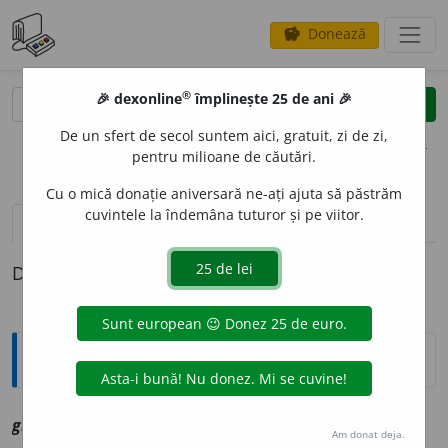
Donează
savings
®
®
🎉 dexonline
împlinește 25 de ani 🎉
caută
clear
search
De un sfert de secol suntem aici, gratuit, zi de zi,
opțiuni
pentru milioane de căutări.
Cu o mică donație aniversară ne-ați ajuta să păstrăm
cuvintele la îndemâna tuturor și pe viitor.
definiții (1)
Definiția cu ID-ul 1100035:
Explicative DEX
[1]
ghen
u
nchi
sm
vz
genunchi
Am donat deja.