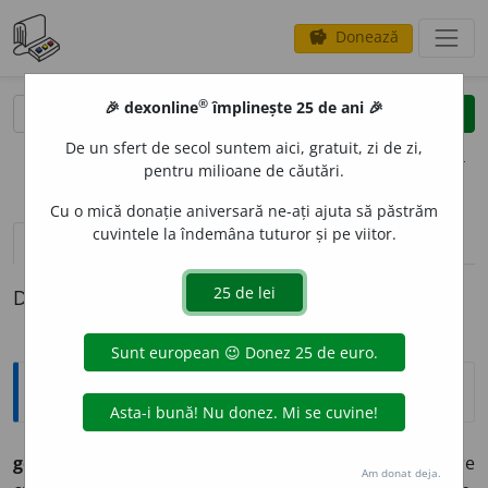
Donează
savings
®
®
🎉 dexonline
împlinește 25 de ani 🎉
caută
clear
search
De un sfert de secol suntem aici, gratuit, zi de zi,
opțiuni
pentru milioane de căutări.
Cu o mică donație aniversară ne-ați ajuta să păstrăm
cuvintele la îndemâna tuturor și pe viitor.
pronunție
(1)
volume_up
definiții (1)
Definiția cu ID-ul 498183:
Etimologice
gen
u
chi (gen
u
chi),
s. m.
–
1.
Parte a piciorului care
Am donat deja.