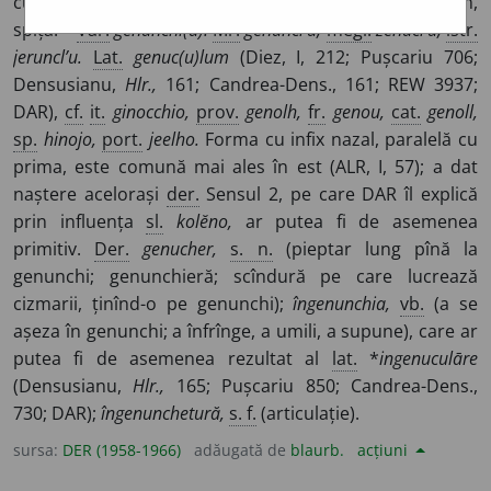
cuprinde articulația femurului cu tibia. –
2.
(
Înv.
) Neam,
spiță. –
Var.
genunchi(u).
Mr.
genuncl’u,
megl.
zenucl’u,
istr.
jeruncl’u.
Lat.
genuc(u)lum
(Diez, I, 212; Pușcariu 706;
Densusianu,
Hlr.,
161; Candrea-Dens., 161; REW 3937;
DAR),
cf.
it.
ginocchio,
prov.
genolh,
fr.
genou,
cat.
genoll,
sp.
hinojo,
port.
jeelho.
Forma cu infix nazal, paralelă cu
prima, este comună mai ales în est (ALR, I, 57); a dat
naștere acelorași
der.
Sensul 2, pe care DAR îl explică
prin influența
sl.
kolĕno,
ar putea fi de asemenea
primitiv.
Der.
genucher,
s. n.
(pieptar lung pînă la
genunchi; genunchieră; scîndură pe care lucrează
cizmarii, ținînd-o pe genunchi);
îngenunchia,
vb.
(a se
așeza în genunchi; a înfrînge, a umili, a supune), care ar
putea fi de asemenea rezultat al
lat.
*
ingenuculāre
(Densusianu,
Hlr.,
165; Pușcariu 850; Candrea-Dens.,
730; DAR);
îngenunchetură,
s. f.
(articulație).
sursa:
DER (1958-1966)
adăugată de
blaurb.
acțiuni