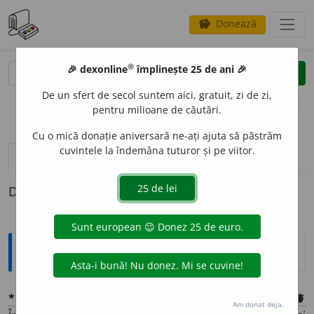
Donează
savings
®
®
🎉 dexonline
împlinește 25 de ani 🎉
caută
clear
search
De un sfert de secol suntem aici, gratuit, zi de zi,
opțiuni
pentru milioane de căutări.
Cu o mică donație aniversară ne-ați ajuta să păstrăm
cuvintele la îndemâna tuturor și pe viitor.
definiții (1)
Definiția cu ID-ul 1375508:
Explicative DEX
*
GEN
U
NCHIU
,
GEN
U
CHIU
sm.
și (
pl.
-chi, -che)
sn.
1
🫀
Am donat deja.