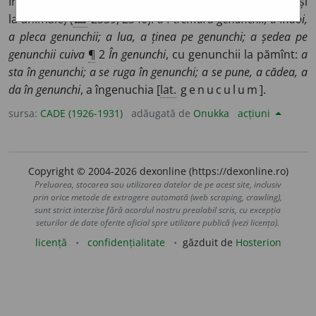
Încheietura osului coapsei cu fluierul piciorului (la om și
la animale) (
🖼
2339, 2340):
a-i tremura genunchii; a îndoi,
a pleca genunchii; a lua, a ținea pe genunchi; a ședea pe
genunchii cuiva
¶
2
În genunchi
, cu genunchii la pămînt:
a
sta în genunchi; a se ruga în genunchi; a se pune, a cădea, a
da în genunchi
, a îngenuchia [
lat.
genuculum
].
sursa:
CADE (1926-1931)
adăugată de
Onukka
acțiuni
Copyright © 2004-2026 dexonline (https://dexonline.ro)
Preluarea, stocarea sau utilizarea datelor de pe acest site, inclusiv
prin orice metode de extragere automată (web scraping, crawling),
sunt strict interzise fără acordul nostru prealabil scris, cu excepția
seturilor de date oferite oficial spre utilizare publică (vezi licența).
licență
confidențialitate
găzduit de
Hosterion