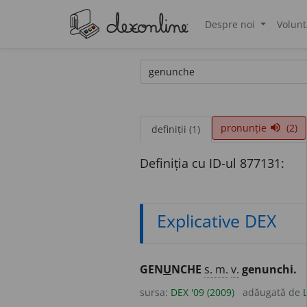
Despre noi
Volunt
®
pronunție
(2)
volume_up
definiții (1)
Definiția cu ID-ul 877131:
Explicative DEX
GEN
U
NCHE
s. m.
v.
genunchi.
sursa:
DEX '09 (2009)
adăugată de