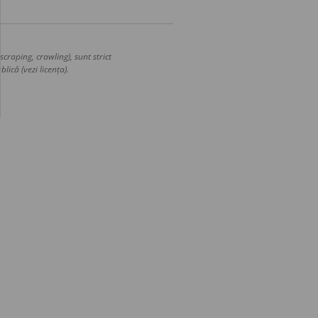
craping, crawling), sunt strict
lică (vezi licența).