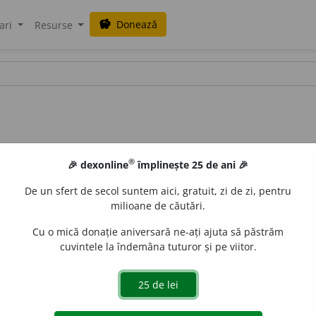
Donează
savings
ari
Resurse
®
🎉 dexonline
împlinește 25 de ani 🎉
De un sfert de secol suntem aici, gratuit, zi de zi, pentru
milioane de căutări.
Cu o mică donație aniversară ne-ați ajuta să păstrăm
cuvintele la îndemâna tuturor și pe viitor.
LauraGellner
acțiuni