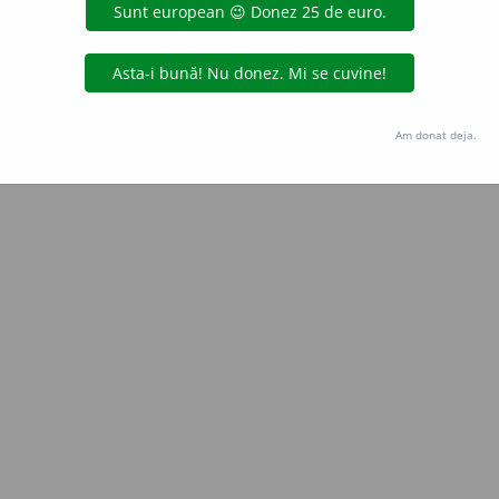
Copyright © 2004-2026 dexonline (https://dexonline.ro)
area datelor de pe acest site, inclusiv prin orice metode de extragere automată (web s
dul nostru prealabil scris, cu excepția seturilor de date oferite oficial spre utilizare pub
Am donat deja.
licență
confidențialitate
găzduit de
Hosterion