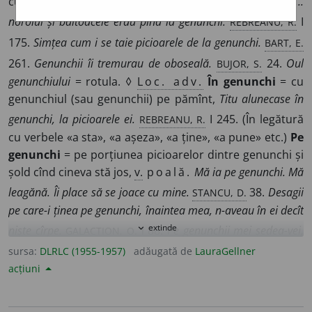
cu fluierul piciorului, cuprinzînd și rotula.
Pe uliță...
REBREANU, R.
noroiul și băltoacele erau pînă la genunchi.
I
BART, E.
175.
Simțea cum i se taie picioarele de la genunchi.
BUJOR, S.
261.
Genunchii îi tremurau de oboseală.
24.
Oul
genunchiului
= rotula. ◊
Loc. adv.
În genunchi
= cu
genunchiul (sau genunchii) pe pămînt,
Titu alunecase în
REBREANU, R.
genunchi, la picioarele ei.
I 245. (În legătură
cu verbele «a sta», «a așeza», «a ține», «a pune» etc.)
Pe
genunchi
= pe porțiunea picioarelor dintre genunchi și
șold cînd cineva stă jos,
v.
poală.
Mă ia pe genunchi. Mă
STANCU, D.
leagănă. Îi place să se joace cu mine.
38.
Desagii
pe care-i ținea pe genunchi, înaintea mea, n-aveau în ei decît
GALACTION, O. I
extinde
expand_more
niște cîrpe.
88.
Pe genunchii mei ședea-vei,
EMINESCU, O.
Vom fi singuri-singurei.
I 75. ◊
Expr.
Cu
sursa:
DLRLC (1955-1957)
adăugată de
LauraGellner
genunchii la gură
acțiuni
= adunat ghem, ghemuit, închircit.
Dîrdîiam lîngă cuptor cu genunchii la gură.
A cădea
(sau
a
da) în genunchi (înaintea
sau
dinaintea
cuiva) = a se