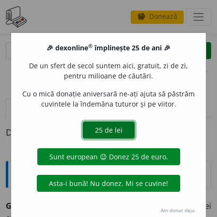
Donează
savings
®
®
🎉 dexonline
împlinește 25 de ani 🎉
caută
clear
search
De un sfert de secol suntem aici, gratuit, zi de zi,
opțiuni
pentru milioane de căutări.
Cu o mică donație aniversară ne-ați ajuta să păstrăm
cuvintele la îndemâna tuturor și pe viitor.
pronunție
(50)
volume_up
definiții (1)
Definiția cu ID-ul 902771:
Explicative DEX
GEN
U
NCHI,
genunchi,
s. m.
1.
Încheietura osului coapsei
Am donat deja.