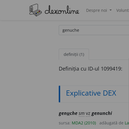
Despre noi
Volunt
®
definiții (1)
Definiția cu ID-ul 1099419:
Explicative DEX
gen
u
che
sm
vz
genunchi
sursa:
MDA2 (2010)
adăugată de
La