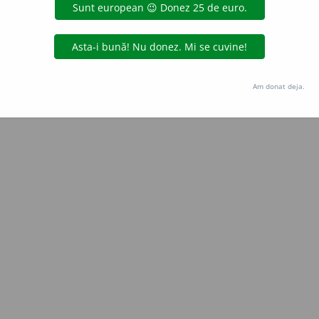
Copyright © 2004-2026 dexonline (https://dexonline.ro)
area datelor de pe acest site, inclusiv prin orice metode de extragere automată (web s
dul nostru prealabil scris, cu excepția seturilor de date oferite oficial spre utilizare pub
Am donat deja.
licență
confidențialitate
găzduit de
Hosterion