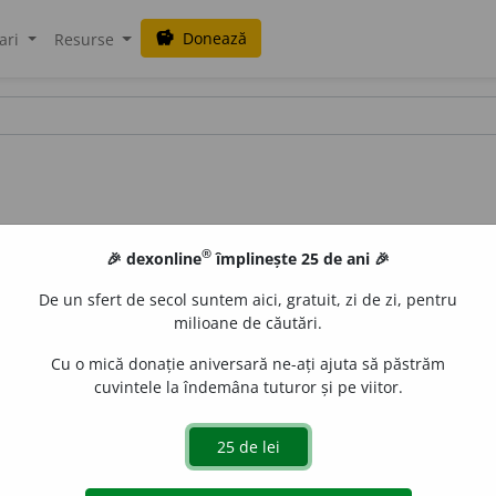
Donează
savings
ari
Resurse
®
🎉 dexonline
împlinește 25 de ani 🎉
De un sfert de secol suntem aici, gratuit, zi de zi, pentru
milioane de căutări.
Cu o mică donație aniversară ne-ați ajuta să păstrăm
cuvintele la îndemâna tuturor și pe viitor.
uraGellner
acțiuni