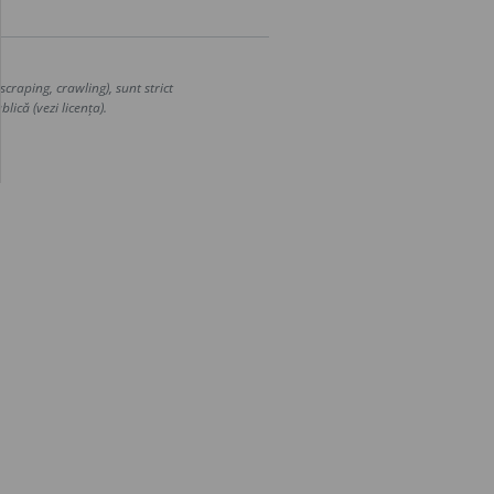
craping, crawling), sunt strict
lică (vezi licența).