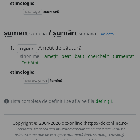
etimologie:
sukmanŭ
limba bulgară
ș
u
men
/ ș
u
măn
, ș
u
menă
, ș
u
mănă
adjectiv
1.
Amețit de băutură.
regional
sinonime:
amețit
beat
băut
cherchelit
turmentat
îmbătat
etimologie:
šumĩnŭ
limba slavă (veche)
Lista completă de definiții se află pe fila
definiții
.
info
Copyright © 2004-2026 dexonline (https://dexonline.ro)
Preluarea, stocarea sau utilizarea datelor de pe acest site, inclusiv
prin orice metode de extragere automată (web scraping, crawling),