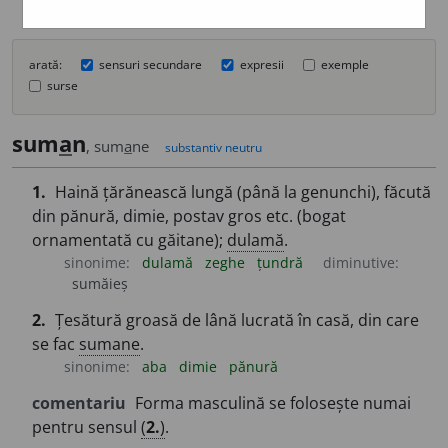
arată:
sensuri secundare
expresii
exemple
surse
sum
a
n
, sum
a
ne
substantiv neutru
1.
Haină țărănească lungă (până la genunchi), făcută
din pănură, dimie, postav gros etc. (bogat
ornamentată cu găitane);
dulamă
.
sinonime:
dulamă
zeghe
țundră
diminutive:
sumăieș
2.
Țesătură groasă de lână lucrată în casă, din care
se fac
sumane
.
sinonime:
aba
dimie
pănură
comentariu
Forma masculină se folosește numai
pentru sensul
(
2.
)
.