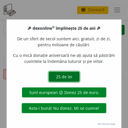
Donează
savings
®
®
🎉 dexonline
împlinește 25 de ani 🎉
caută
clear
search
De un sfert de secol suntem aici, gratuit, zi de zi,
opțiuni
pentru milioane de căutări.
Cu o mică donație aniversară ne-ați ajuta să păstrăm
cuvintele la îndemâna tuturor și pe viitor.
sinteza definițiilor (2)
definiții (48)
declinări
pronunție
(4)
volume_up
info
Aceste definiții sunt compilate de
echipa dexonline. Definițiile
originale se află pe fila
definiții
.
info
Puteți reordona filele pe pagina de
preferințe
.
Am donat deja.
ascunde