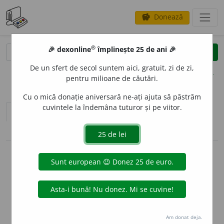
Donează
savings
®
®
🎉 dexonline
împlinește 25 de ani 🎉
caută
clear
search
De un sfert de secol suntem aici, gratuit, zi de zi,
opțiuni
pentru milioane de căutări.
Cu o mică donație aniversară ne-ați ajuta să păstrăm
cuvintele la îndemâna tuturor și pe viitor.
sinteza definițiilor (2)
definiții (50)
pronunție
(42)
volume_up
conjugări / declinări
info
Aceste definiții sunt compilate de
echipa dexonline. Definițiile
originale se află pe fila
definiții
.
info
Puteți reordona filele pe pagina de
preferințe
.
Am donat deja.
ascunde