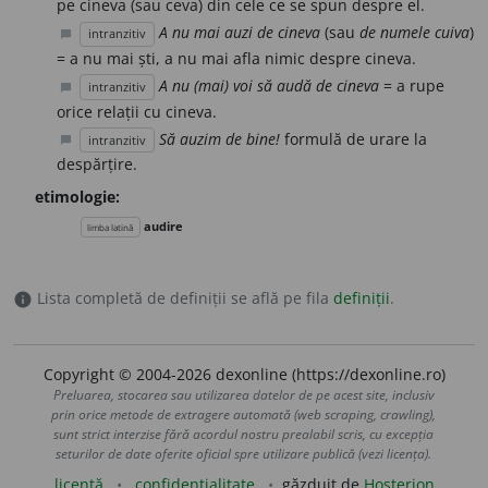
pe cineva (sau ceva) din cele ce se spun despre el.
A nu mai auzi de cineva
(sau
de numele cuiva
)
intranzitiv
chat_bubble
= a nu mai ști, a nu mai afla nimic despre cineva.
A nu (mai) voi să audă de cineva
= a rupe
intranzitiv
chat_bubble
orice relații cu cineva.
Să auzim de bine!
formulă de urare la
intranzitiv
chat_bubble
despărțire.
etimologie:
audire
limba latină
Lista completă de definiții se află pe fila
definiții
.
info
Copyright © 2004-2026 dexonline (https://dexonline.ro)
Preluarea, stocarea sau utilizarea datelor de pe acest site, inclusiv
prin orice metode de extragere automată (web scraping, crawling),
sunt strict interzise fără acordul nostru prealabil scris, cu excepția
seturilor de date oferite oficial spre utilizare publică (vezi licența).
licență
confidențialitate
găzduit de
Hosterion