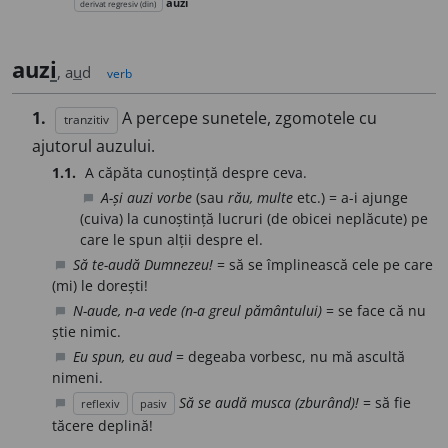
auzi
derivat regresiv (din)
auz
i
, a
u
d
verb
1.
A percepe sunetele, zgomotele cu
tranzitiv
ajutorul auzului.
1.1.
A căpăta cunoștință despre ceva.
A-și auzi vorbe
(sau
rău, multe
etc.) = a-i ajunge
chat_bubble
(cuiva) la cunoștință lucruri (de obicei neplăcute) pe
care le spun alții despre el.
Să te-audă Dumnezeu!
= să se împlinească cele pe care
chat_bubble
(mi) le dorești!
N-aude, n-a vede (n-a greul pământului)
= se face că nu
chat_bubble
știe nimic.
Eu spun, eu aud
= degeaba vorbesc, nu mă ascultă
chat_bubble
nimeni.
Să se audă musca (zburând)!
= să fie
reflexiv
pasiv
chat_bubble
tăcere deplină!