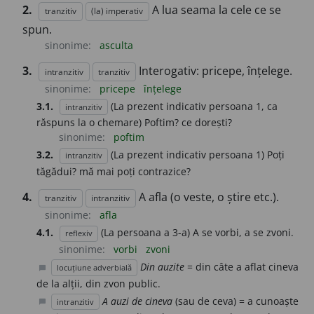
2.
A lua seama la cele ce se
tranzitiv
(la) imperativ
spun.
sinonime:
asculta
3.
Interogativ: pricepe, înțelege.
intranzitiv
tranzitiv
sinonime:
pricepe
înțelege
3.1.
(La prezent indicativ persoana 1, ca
intranzitiv
răspuns la o chemare) Poftim? ce dorești?
sinonime:
poftim
3.2.
(La prezent indicativ persoana 1) Poți
intranzitiv
tăgădui? mă mai poți contrazice?
4.
A afla (o veste, o știre etc.).
tranzitiv
intranzitiv
sinonime:
afla
4.1.
(La persoana a 3-a) A se vorbi, a se zvoni.
reflexiv
sinonime:
vorbi
zvoni
Din auzite
= din câte a aflat cineva
locuțiune adverbială
chat_bubble
de la alții, din zvon public.
A auzi de cineva
(sau de ceva) = a cunoaște
intranzitiv
chat_bubble