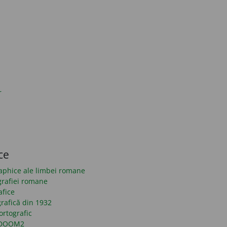
r
ce
raphice ale limbei romane
grafiei romane
afice
rafică din 1932
ortografic
n DOOM2