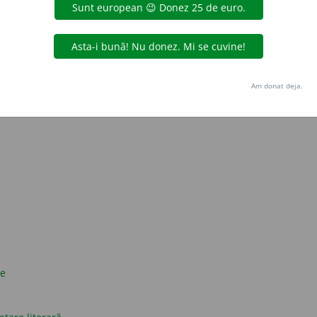
strat? Da. Cuvinte dacice? Nu.
presii obscene în limba română
și originea cuvântului «da» în limba română
Am donat deja.
nești
e
ce