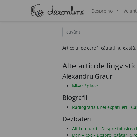
Despre noi
Volunt
®
Articolul pe care îl căutați nu există.
Alte articole lingvisti
Alexandru Graur
Mi-ar *place
Biografii
Radiografia unei expatrieri - C
Dezbateri
Alf Lombard - Despre folosirea li
Dan Alexe - Despre legăturile 