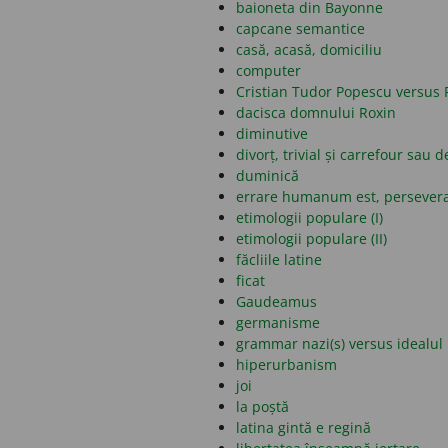
baioneta din Bayonne
capcane semantice
casă, acasă, domiciliu
computer
Cristian Tudor Popescu versus 
dacisca domnului Roxin
diminutive
divorț, trivial și carrefour sau d
duminică
errare humanum est, persever
etimologii populare (I)
etimologii populare (II)
făcliile latine
ficat
Gaudeamus
germanisme
grammar nazi(s) versus idealul 
hiperurbanism
joi
la poștă
latina gintă e regină