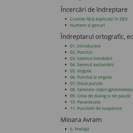
Încercări de îndreptare
Cuvinte fără explicații în DEX
Numere și genuri
Îndreptarul ortografic, ed
01. Introducere
02. Punctul
03. Semnul întrebării
04. Semnul exclamării
05. Virgula
06. Punctul și virgula
07. Două puncte
08. Semnele citării (ghilimelele)
09. Linia de dialog și de pauză
10. Parantezele
11. Punctele de suspensie
Mioara Avram
0. Prefață