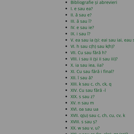
Bibliografie și abrevieri
I. e sau ea?
II. ă sau e?
III. ă sau î?
IV. e sau ie?
IX. i sau î?
V. ea sau ia (și: eai sau iai, eau
VI. h sau c(h) sau k(h)?
VII. Cu sau fără h?
VIII. i sau ii (și ii sau iii)?
X. ia sau iea, iia?
XI. Cu sau fără i final?
XII. î sau â?
XIII. k sau c, ch, ck, q
XIV. Cu sau fără -l
XIX. s sau z?
XV. n sau m
XVI. oa sau ua
XVII. q(u) sau c, ch, cu, cv, k
XVIII. s sau ș?
XX. w sau v, u?