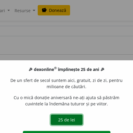
Donează
savings
ari
Resurse
ce
®
🎉 dexonline
împlinește 25 de ani 🎉
De un sfert de secol suntem aici, gratuit, zi de zi, pentru
milioane de căutări.
Cu o mică donație aniversară ne-ați ajuta să păstrăm
cuvintele la îndemâna tuturor și pe viitor.
azul Lazăr Șăineanu
terelor î și â
românei cu albaneza