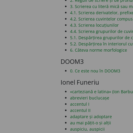
2. Reguli de scriere și de pronu
3. Scrierea cu literă mică sau 
4.1. Scrierea derivatelor, prefixe
4.2. Scrierea cuvintelor compu
4.3. Scrierea locuțiunilor
4.4. Scrierea grupurilor de cuvi
5.1. Despărțirea grupurilor de c
5.2. Despărțirea în interiorul cu
6. Câteva norme morfologice
DOOM3
0. Ce este nou în DOOM3
Ionel Funeriu
«carteziană e latina» (Ion Barbu
abrevieri buclucașe
accentul I
accentul II
adaptare și adoptare
au mai pățit-o și alții
auspiciu, auspicii