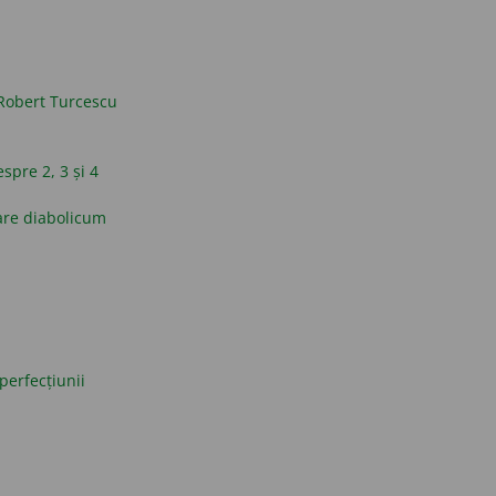
Robert Turcescu
espre 2, 3 și 4
are diabolicum
perfecțiunii