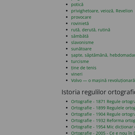
potică
privighetoare, veioză, Revelion
provocare
rovinietă
rută, derută, rutină
sâmbătă
slavonisme
sunătoare
șapte, săptămână, hebdomada
turcisme
ține de tenis
vineri
Volvo — o mașină revoluționară
Istoria regulilor ortografi
Ortografie - 1871 Regule ortog
Ortografie - 1899 Regulele orto
Ortografie - 1904 Regule ortogr
Ortografie - 1932 Reforma ortog
Ortografie - 1954 Mic dicționar 
Ortografie - 2005 - Ce e nou î