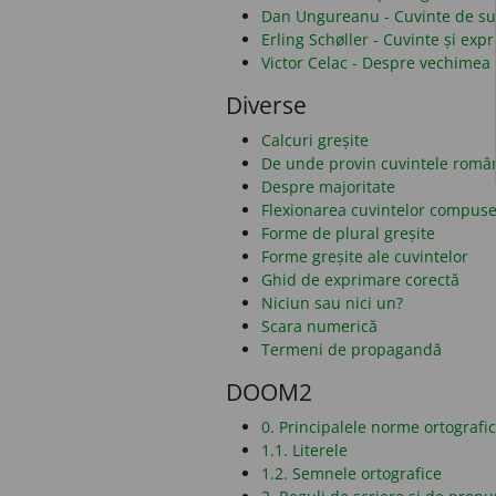
Dan Ungureanu - Cuvinte de sub
Erling Schøller - Cuvinte și ex
Victor Celac - Despre vechimea 
Diverse
Calcuri greșite
De unde provin cuvintele româ
Despre majoritate
Flexionarea cuvintelor compus
Forme de plural greșite
Forme greșite ale cuvintelor
Ghid de exprimare corectă
Niciun sau nici un?
Scara numerică
Termeni de propagandă
DOOM2
0. Principalele norme ortografi
1.1. Literele
1.2. Semnele ortografice