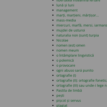
libertatea înseamnă iertare
lună și luni
management
marți, marțieni, mărțișor...
mass-media
miercuri, marfă, mersi, iarmar
mujdei de usturoi
naturalia non (sunt) turpia
Nicolae
nomen (est) omen
nomen meum
o întâmplare lingvistică
o polemică
o provocare
ogni abuso sará punito
ortografie (I)
ortografie (II): ortografie fonet
ortografie (III) sau unde-i lege 
Pastila de limbă
pești
pișcot și servus
plagiat