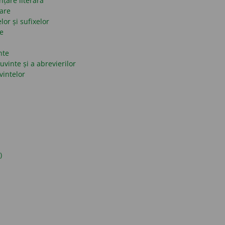
nțare literară
mare
lor și sufixelor
se
nte
uvinte și a abrevierilor
vintelor
)