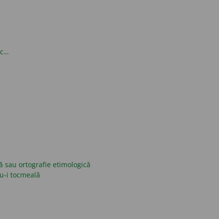
oc…
ică sau ortografie etimologică
nu-i tocmeală