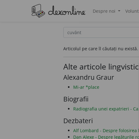
Despre noi
Volunt
®
Articolul pe care îl căutați nu există.
Alte articole lingvisti
Alexandru Graur
Mi-ar *place
Biografii
Radiografia unei expatrieri - C
Dezbateri
Alf Lombard - Despre folosirea li
Dan Alexe - Despre legăturile 