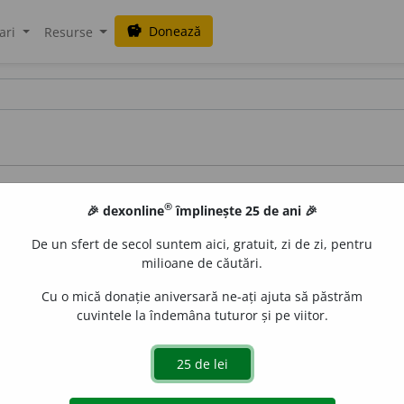
Donează
savings
ari
Resurse
ce
®
🎉 dexonline
împlinește 25 de ani 🎉
De un sfert de secol suntem aici, gratuit, zi de zi, pentru
milioane de căutări.
Cu o mică donație aniversară ne-ați ajuta să păstrăm
cuvintele la îndemâna tuturor și pe viitor.
azul Lazăr Șăineanu
terelor î și â
românei cu albaneza