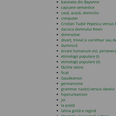
baioneta din Bayonne
capcane semantice
casă, acasă, domiciliu
computer
Cristian Tudor Popescu versus 
dacisca domnului Roxin
diminutive
divorț, trivial și carrefour sau d
duminică
errare humanum est, persever
etimologii populare (I)
etimologii populare (II)
făcliile latine
ficat
Gaudeamus
germanisme
grammar nazi(s) versus idealul 
hiperurbanism
joi
la poștă
latina gintă e regină