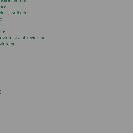
nțare literară
mare
lor și sufixelor
se
nte
uvinte și a abrevierilor
vintelor
)