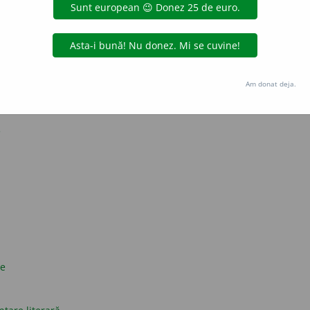
strat? Da. Cuvinte dacice? Nu.
presii obscene în limba română
și originea cuvântului «da» în limba română
Am donat deja.
nești
e
ce