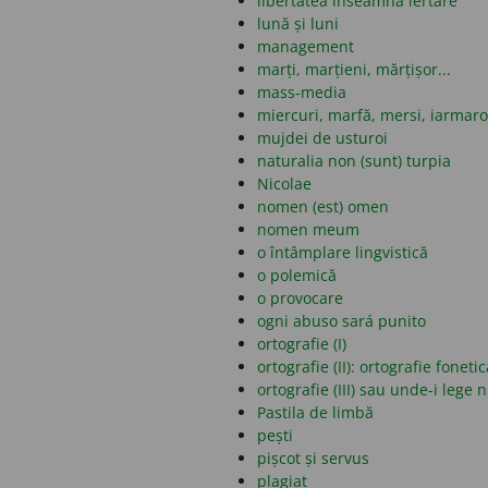
libertatea înseamnă iertare
lună și luni
management
marți, marțieni, mărțișor...
mass-media
miercuri, marfă, mersi, iarmar
mujdei de usturoi
naturalia non (sunt) turpia
Nicolae
nomen (est) omen
nomen meum
o întâmplare lingvistică
o polemică
o provocare
ogni abuso sará punito
ortografie (I)
ortografie (II): ortografie fonet
ortografie (III) sau unde-i lege 
Pastila de limbă
pești
pișcot și servus
plagiat