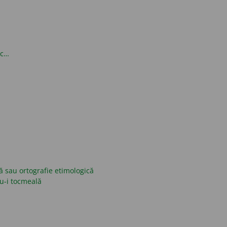
oc…
ică sau ortografie etimologică
nu-i tocmeală