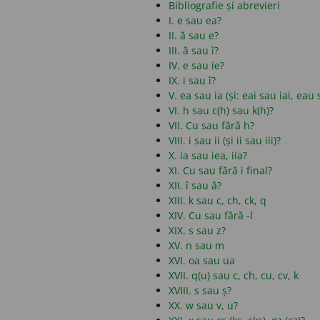
Bibliografie și abrevieri
I. e sau ea?
II. ă sau e?
III. ă sau î?
IV. e sau ie?
IX. i sau î?
V. ea sau ia (și: eai sau iai, eau
VI. h sau c(h) sau k(h)?
VII. Cu sau fără h?
VIII. i sau ii (și ii sau iii)?
X. ia sau iea, iia?
XI. Cu sau fără i final?
XII. î sau â?
XIII. k sau c, ch, ck, q
XIV. Cu sau fără -l
XIX. s sau z?
XV. n sau m
XVI. oa sau ua
XVII. q(u) sau c, ch, cu, cv, k
XVIII. s sau ș?
XX. w sau v, u?