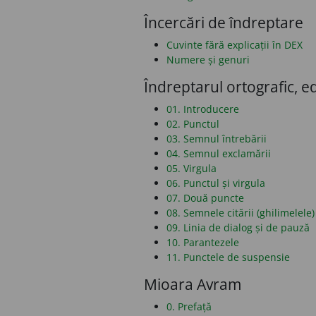
Încercări de îndreptare
Cuvinte fără explicații în DEX
Numere și genuri
Îndreptarul ortografic, ed
01. Introducere
02. Punctul
03. Semnul întrebării
04. Semnul exclamării
05. Virgula
06. Punctul și virgula
07. Două puncte
08. Semnele citării (ghilimelele)
09. Linia de dialog și de pauză
10. Parantezele
11. Punctele de suspensie
Mioara Avram
0. Prefață