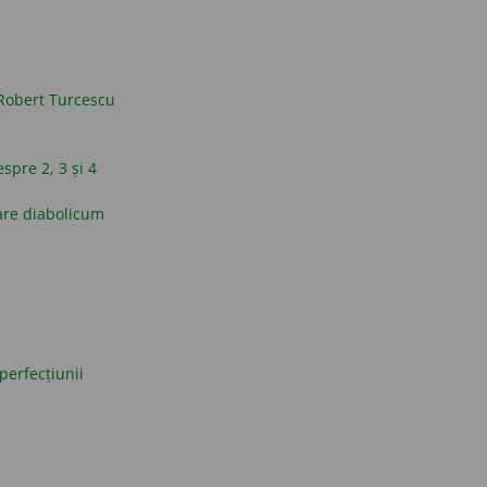
Robert Turcescu
espre 2, 3 și 4
are diabolicum
perfecțiunii