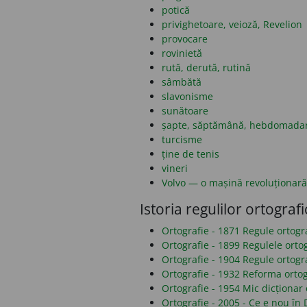
potică
privighetoare, veioză, Revelion
provocare
rovinietă
rută, derută, rutină
sâmbătă
slavonisme
sunătoare
șapte, săptămână, hebdomada
turcisme
ține de tenis
vineri
Volvo — o mașină revoluționară
Istoria regulilor ortografi
Ortografie - 1871 Regule ortog
Ortografie - 1899 Regulele orto
Ortografie - 1904 Regule ortogr
Ortografie - 1932 Reforma ortog
Ortografie - 1954 Mic dicționar 
Ortografie - 2005 - Ce e nou î