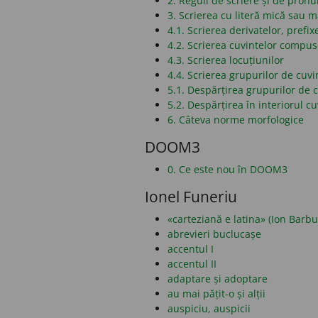
2. Reguli de scriere și de pronu
3. Scrierea cu literă mică sau 
4.1. Scrierea derivatelor, prefixe
4.2. Scrierea cuvintelor compu
4.3. Scrierea locuțiunilor
4.4. Scrierea grupurilor de cuvi
5.1. Despărțirea grupurilor de c
5.2. Despărțirea în interiorul cu
6. Câteva norme morfologice
DOOM3
0. Ce este nou în DOOM3
Ionel Funeriu
«carteziană e latina» (Ion Barbu
abrevieri buclucașe
accentul I
accentul II
adaptare și adoptare
au mai pățit-o și alții
auspiciu, auspicii