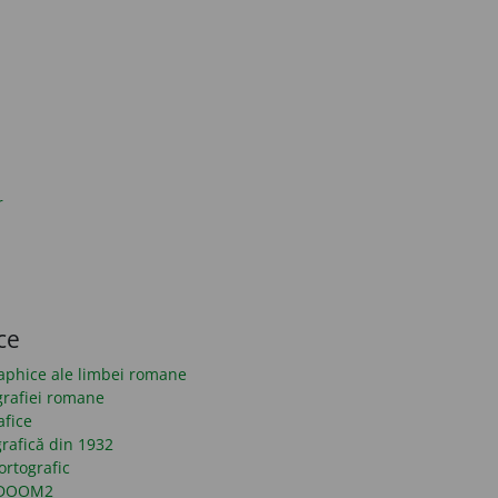
r
ce
raphice ale limbei romane
grafiei romane
afice
rafică din 1932
ortografic
n DOOM2