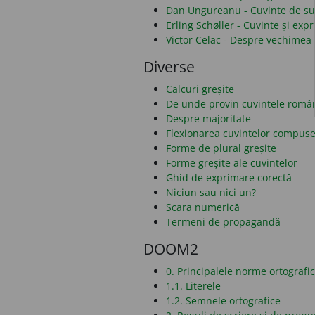
Dan Ungureanu - Cuvinte de sub
Erling Schøller - Cuvinte și ex
Victor Celac - Despre vechimea 
Diverse
Calcuri greșite
De unde provin cuvintele româ
Despre majoritate
Flexionarea cuvintelor compus
Forme de plural greșite
Forme greșite ale cuvintelor
Ghid de exprimare corectă
Niciun sau nici un?
Scara numerică
Termeni de propagandă
DOOM2
0. Principalele norme ortografi
1.1. Literele
1.2. Semnele ortografice