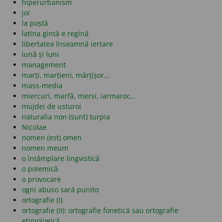
hiperurbanism
joi
la poștă
latina gintă e regină
libertatea înseamnă iertare
lună și luni
management
marți, marțieni, mărțișor...
mass-media
miercuri, marfă, mersi, iarmaroc…
mujdei de usturoi
naturalia non (sunt) turpia
Nicolae
nomen (est) omen
nomen meum
o întâmplare lingvistică
o polemică
o provocare
ogni abuso sará punito
ortografie (I)
ortografie (II): ortografie fonetică sau ortografie
etimologică