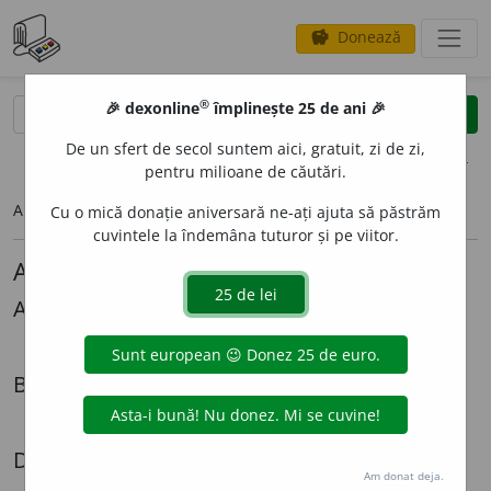
Donează
savings
®
®
🎉 dexonline
împlinește 25 de ani 🎉
caută
search
De un sfert de secol suntem aici, gratuit, zi de zi,
opțiuni
pentru milioane de căutări.
Articolul pe care îl căutați nu există.
Cu o mică donație aniversară ne-ați ajuta să păstrăm
cuvintele la îndemâna tuturor și pe viitor.
Alte articole lingvistice
Alexandru Graur
Mi-ar *place
Biografii
Radiografia unei expatrieri - Cazul Lazăr Șăineanu
Dezbateri
Am donat deja.