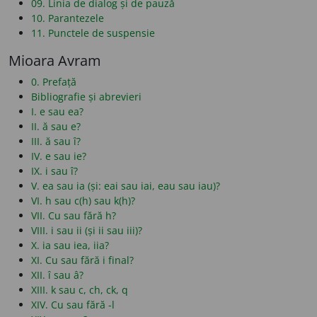
09. Linia de dialog și de pauză
10. Parantezele
11. Punctele de suspensie
Mioara Avram
0. Prefață
Bibliografie și abrevieri
I. e sau ea?
II. ă sau e?
III. ă sau î?
IV. e sau ie?
IX. i sau î?
V. ea sau ia (și: eai sau iai, eau sau iau)?
VI. h sau c(h) sau k(h)?
VII. Cu sau fără h?
VIII. i sau ii (și ii sau iii)?
X. ia sau iea, iia?
XI. Cu sau fără i final?
XII. î sau â?
XIII. k sau c, ch, ck, q
XIV. Cu sau fără -l