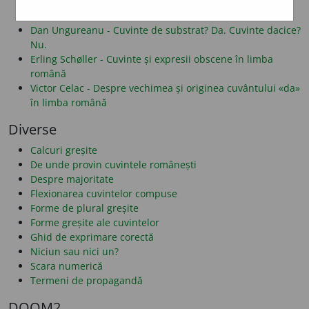
Alf Lombard - Despre folosirea literelor î și â
Dan Alexe - Despre legăturile românei cu albaneza
Dan Ungureanu - Cuvinte de substrat? Da. Cuvinte dacice?
Nu.
Erling Schøller - Cuvinte și expresii obscene în limba
română
Victor Celac - Despre vechimea și originea cuvântului «da»
în limba română
Diverse
Calcuri greșite
De unde provin cuvintele românești
Despre majoritate
Flexionarea cuvintelor compuse
Forme de plural greșite
Forme greșite ale cuvintelor
Ghid de exprimare corectă
Niciun sau nici un?
Scara numerică
Termeni de propagandă
DOOM2