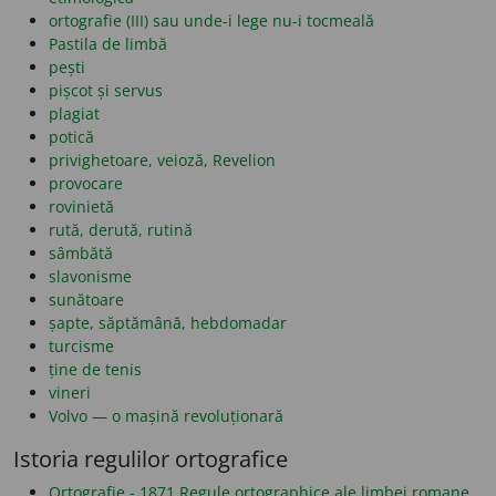
ortografie (III) sau unde-i lege nu-i tocmeală
Pastila de limbă
pești
pișcot și servus
plagiat
potică
privighetoare, veioză, Revelion
provocare
rovinietă
rută, derută, rutină
sâmbătă
slavonisme
sunătoare
șapte, săptămână, hebdomadar
turcisme
ține de tenis
vineri
Volvo — o mașină revoluționară
Istoria regulilor ortografice
Ortografie - 1871 Regule ortographice ale limbei romane