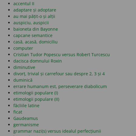
accentul II
adaptare și adoptare
au mai pățit-o și alții
auspiciu, auspicii
baioneta din Bayonne
capcane semantice
casă, acasă, domiciliu
computer
Cristian Tudor Popescu versus Robert Turcescu
dacisca domnului Roxin
diminutive
divorț, trivial și carrefour sau despre 2, 3 și 4
duminică
errare humanum est, perseverare diabolicum
etimologii populare (I)
etimologii populare (II)
făcliile latine
ficat
Gaudeamus
germanisme
grammar nazi(s) versus idealul perfecțiunii