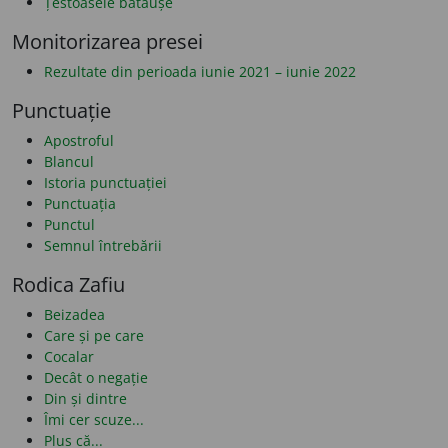
Țestoasele bătăușe
Monitorizarea presei
Rezultate din perioada iunie 2021 – iunie 2022
Punctuație
Apostroful
Blancul
Istoria punctuației
Punctuația
Punctul
Semnul întrebării
Rodica Zafiu
Beizadea
Care și pe care
Cocalar
Decât o negație
Din și dintre
Îmi cer scuze...
Plus că...