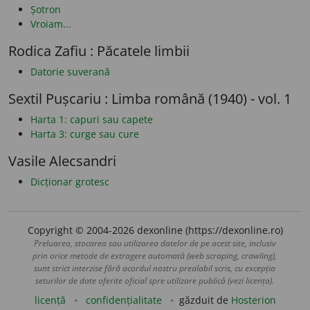
Șotron
Vroiam...
Rodica Zafiu : Păcatele limbii
Datorie suverană
Sextil Pușcariu : Limba română (1940) - vol. 1
Harta 1: capuri sau capete
Harta 3: curge sau cure
Vasile Alecsandri
Dicționar grotesc
Copyright © 2004-2026 dexonline (https://dexonline.ro)
Preluarea, stocarea sau utilizarea datelor de pe acest site, inclusiv
prin orice metode de extragere automată (web scraping, crawling),
sunt strict interzise fără acordul nostru prealabil scris, cu excepția
seturilor de date oferite oficial spre utilizare publică (vezi licența).
licență
confidențialitate
găzduit de
Hosterion