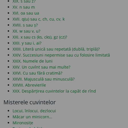
XIX. s sau z?
XV. n sau m
XVI. oa sau ua
XVII. q(u) sau c, ch, cu, cv, k
XVIII. s sau ș?
XX. w sau v, u?
XXI. x sau cs (ks, cks), gz (cz)?
XXII. y sau i, ai?
XXIII. Literă unică sau repetată (dublă, triplă)?
XXIV. Succesiuni nepermise sau cu folosire limitată
XXIX. Numele de luni
XXV. Un cuvînt sau mai multe?
XXVI. Cu sau fără cratimă?
XXVII. Majusculă sau minusculă?
XXVIII. Abrevierile
XXX. Despărțirea cuvintelor la capăt de rînd
Misterele cuvintelor
Locui, înlocui, dezlocui
Măcar un minicorn…
Mironosițe