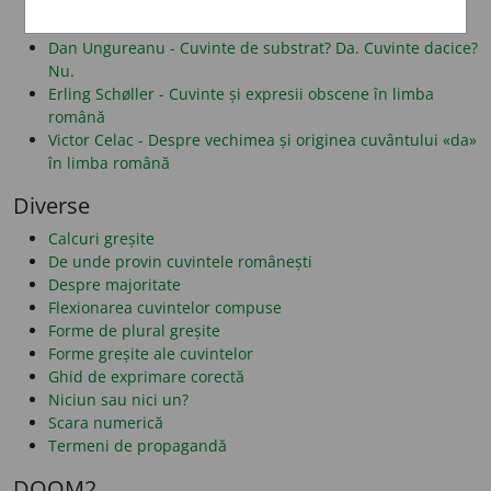
Alf Lombard - Despre folosirea literelor î și â
Dan Alexe - Despre legăturile românei cu albaneza
Dan Ungureanu - Cuvinte de substrat? Da. Cuvinte dacice?
Nu.
Erling Schøller - Cuvinte și expresii obscene în limba
română
Victor Celac - Despre vechimea și originea cuvântului «da»
în limba română
Diverse
Calcuri greșite
De unde provin cuvintele românești
Despre majoritate
Flexionarea cuvintelor compuse
Forme de plural greșite
Forme greșite ale cuvintelor
Ghid de exprimare corectă
Niciun sau nici un?
Scara numerică
Termeni de propagandă
DOOM2