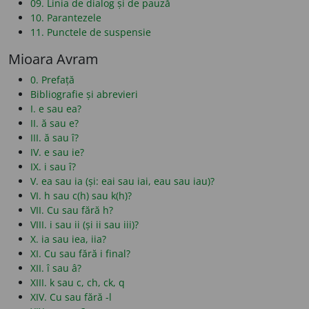
09. Linia de dialog și de pauză
10. Parantezele
11. Punctele de suspensie
Mioara Avram
0. Prefață
Bibliografie și abrevieri
I. e sau ea?
II. ă sau e?
III. ă sau î?
IV. e sau ie?
IX. i sau î?
V. ea sau ia (și: eai sau iai, eau sau iau)?
VI. h sau c(h) sau k(h)?
VII. Cu sau fără h?
VIII. i sau ii (și ii sau iii)?
X. ia sau iea, iia?
XI. Cu sau fără i final?
XII. î sau â?
XIII. k sau c, ch, ck, q
XIV. Cu sau fără -l