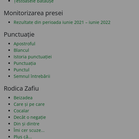
Țestoasele bătăușe
Monitorizarea presei
Rezultate din perioada iunie 2021 – iunie 2022
Punctuație
Apostroful
Blancul
Istoria punctuației
Punctuația
Punctul
Semnul întrebării
Rodica Zafiu
Beizadea
Care și pe care
Cocalar
Decât o negație
Din și dintre
Îmi cer scuze...
Plus că...