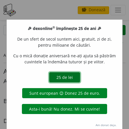
Donează
savings
®
®
🎉 dexonline
împlinește 25 de ani 🎉
caută
search
De un sfert de secol suntem aici, gratuit, zi de zi,
opțiuni
pentru milioane de căutări.
Articolul pe care îl căutați nu există.
Cu o mică donație aniversară ne-ați ajuta să păstrăm
cuvintele la îndemâna tuturor și pe viitor.
Alte articole lingvistice
Alexandru Graur
Mi-ar *place
Biografii
Radiografia unei expatrieri - Cazul Lazăr Șăineanu
Dezbateri
Am donat deja.