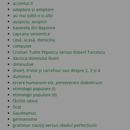
accentul II
adaptare și adoptare
au mai pățit-o și alții
auspiciu, auspicii
baioneta din Bayonne
capcane semantice
casă, acasă, domiciliu
computer
Cristian Tudor Popescu versus Robert Turcescu
dacisca domnului Roxin
diminutive
divorț, trivial și carrefour sau despre 2, 3 și 4
duminică
errare humanum est, perseverare diabolicum
etimologii populare (I)
etimologii populare (II)
făcliile latine
ficat
Gaudeamus
germanisme
grammar nazi(s) versus idealul perfecțiunii