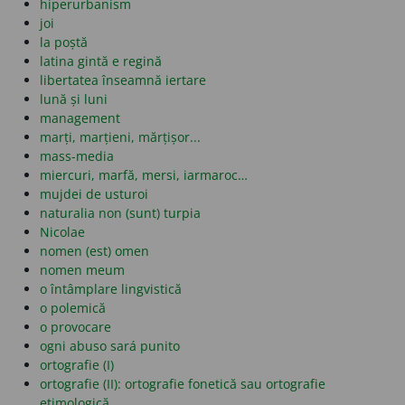
hiperurbanism
joi
la poștă
latina gintă e regină
libertatea înseamnă iertare
lună și luni
management
marți, marțieni, mărțișor...
mass-media
miercuri, marfă, mersi, iarmaroc…
mujdei de usturoi
naturalia non (sunt) turpia
Nicolae
nomen (est) omen
nomen meum
o întâmplare lingvistică
o polemică
o provocare
ogni abuso sará punito
ortografie (I)
ortografie (II): ortografie fonetică sau ortografie
etimologică