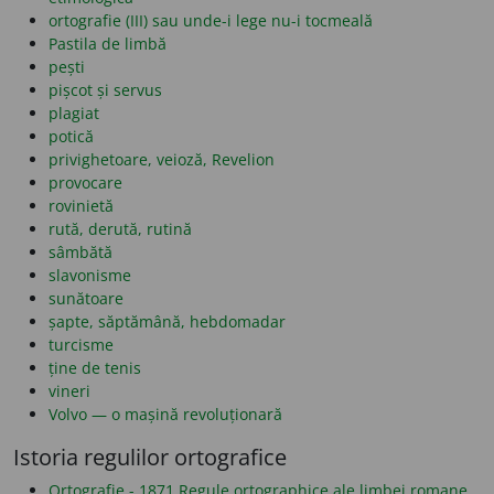
ortografie (III) sau unde-i lege nu-i tocmeală
Pastila de limbă
pești
pișcot și servus
plagiat
potică
privighetoare, veioză, Revelion
provocare
rovinietă
rută, derută, rutină
sâmbătă
slavonisme
sunătoare
șapte, săptămână, hebdomadar
turcisme
ține de tenis
vineri
Volvo — o mașină revoluționară
Istoria regulilor ortografice
Ortografie - 1871 Regule ortographice ale limbei romane