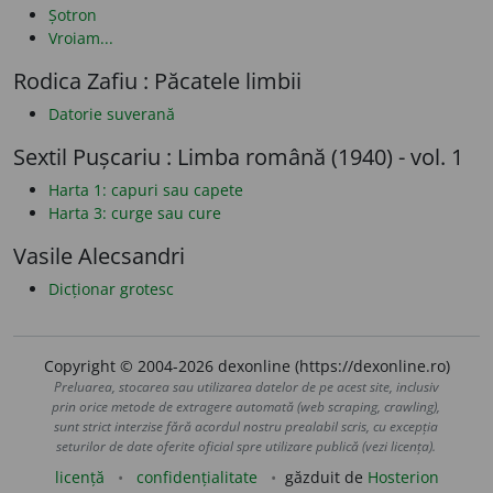
Șotron
Vroiam...
Rodica Zafiu : Păcatele limbii
Datorie suverană
Sextil Pușcariu : Limba română (1940) - vol. 1
Harta 1: capuri sau capete
Harta 3: curge sau cure
Vasile Alecsandri
Dicționar grotesc
Copyright © 2004-2026 dexonline (https://dexonline.ro)
Preluarea, stocarea sau utilizarea datelor de pe acest site, inclusiv
prin orice metode de extragere automată (web scraping, crawling),
sunt strict interzise fără acordul nostru prealabil scris, cu excepția
seturilor de date oferite oficial spre utilizare publică (vezi licența).
licență
confidențialitate
găzduit de
Hosterion