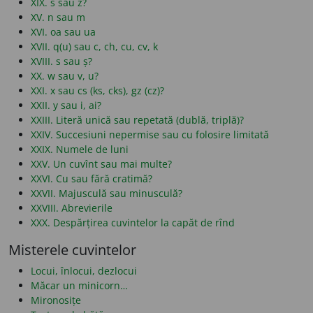
XIX. s sau z?
XV. n sau m
XVI. oa sau ua
XVII. q(u) sau c, ch, cu, cv, k
XVIII. s sau ș?
XX. w sau v, u?
XXI. x sau cs (ks, cks), gz (cz)?
XXII. y sau i, ai?
XXIII. Literă unică sau repetată (dublă, triplă)?
XXIV. Succesiuni nepermise sau cu folosire limitată
XXIX. Numele de luni
XXV. Un cuvînt sau mai multe?
XXVI. Cu sau fără cratimă?
XXVII. Majusculă sau minusculă?
XXVIII. Abrevierile
XXX. Despărțirea cuvintelor la capăt de rînd
Misterele cuvintelor
Locui, înlocui, dezlocui
Măcar un minicorn…
Mironosițe