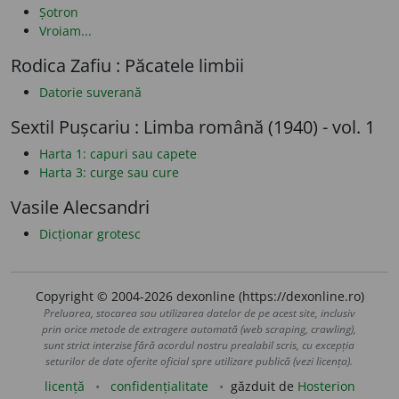
Șotron
Vroiam...
Rodica Zafiu : Păcatele limbii
Datorie suverană
Sextil Pușcariu : Limba română (1940) - vol. 1
Harta 1: capuri sau capete
Harta 3: curge sau cure
Vasile Alecsandri
Dicționar grotesc
Copyright © 2004-2026 dexonline (https://dexonline.ro)
Preluarea, stocarea sau utilizarea datelor de pe acest site, inclusiv
prin orice metode de extragere automată (web scraping, crawling),
sunt strict interzise fără acordul nostru prealabil scris, cu excepția
seturilor de date oferite oficial spre utilizare publică (vezi licența).
licență
confidențialitate
găzduit de
Hosterion