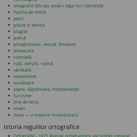
ortografie (III) sau unde-i lege nu-i tocmeală
Pastila de limbă
pești
pișcot și servus
plagiat
potică
privighetoare, veioză, Revelion
provocare
rovinietă
rută, derută, rutină
sâmbătă
slavonisme
sunătoare
șapte, săptămână, hebdomadar
turcisme
ține de tenis
vineri
Volvo — o mașină revoluționară
Istoria regulilor ortografice
Ortografie - 1871 Regule ortographice ale limbei romane