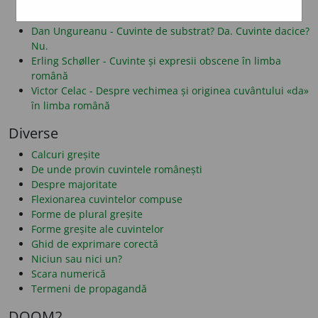
Alf Lombard - Despre folosirea literelor î și â
Dan Alexe - Despre legăturile românei cu albaneza
Dan Ungureanu - Cuvinte de substrat? Da. Cuvinte dacice?
Nu.
Erling Schøller - Cuvinte și expresii obscene în limba
română
Victor Celac - Despre vechimea și originea cuvântului «da»
în limba română
Diverse
Calcuri greșite
De unde provin cuvintele românești
Despre majoritate
Flexionarea cuvintelor compuse
Forme de plural greșite
Forme greșite ale cuvintelor
Ghid de exprimare corectă
Niciun sau nici un?
Scara numerică
Termeni de propagandă
DOOM2