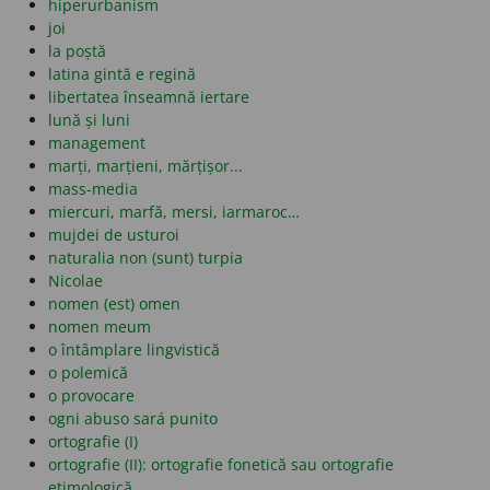
hiperurbanism
joi
la poștă
latina gintă e regină
libertatea înseamnă iertare
lună și luni
management
marți, marțieni, mărțișor...
mass-media
miercuri, marfă, mersi, iarmaroc…
mujdei de usturoi
naturalia non (sunt) turpia
Nicolae
nomen (est) omen
nomen meum
o întâmplare lingvistică
o polemică
o provocare
ogni abuso sará punito
ortografie (I)
ortografie (II): ortografie fonetică sau ortografie
etimologică