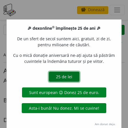
Donează
savings
®
®
🎉 dexonline
împlinește 25 de ani 🎉
caută
search
De un sfert de secol suntem aici, gratuit, zi de zi,
opțiuni
pentru milioane de căutări.
Articolul pe care îl căutați nu există.
Cu o mică donație aniversară ne-ați ajuta să păstrăm
cuvintele la îndemâna tuturor și pe viitor.
Alte articole lingvistice
Alexandru Graur
Mi-ar *place
Biografii
Radiografia unei expatrieri - Cazul Lazăr Șăineanu
Dezbateri
Am donat deja.