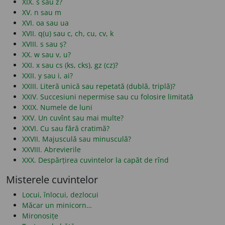
XIX. s sau z?
XV. n sau m
XVI. oa sau ua
XVII. q(u) sau c, ch, cu, cv, k
XVIII. s sau ș?
XX. w sau v, u?
XXI. x sau cs (ks, cks), gz (cz)?
XXII. y sau i, ai?
XXIII. Literă unică sau repetată (dublă, triplă)?
XXIV. Succesiuni nepermise sau cu folosire limitată
XXIX. Numele de luni
XXV. Un cuvînt sau mai multe?
XXVI. Cu sau fără cratimă?
XXVII. Majusculă sau minusculă?
XXVIII. Abrevierile
XXX. Despărțirea cuvintelor la capăt de rînd
Misterele cuvintelor
Locui, înlocui, dezlocui
Măcar un minicorn…
Mironosițe