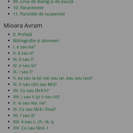
09. Linia de dialog și de pauză
10. Parantezele
11. Punctele de suspensie
Mioara Avram
0. Prefață
Bibliografie și abrevieri
I. e sau ea?
II. ă sau e?
III. ă sau î?
IV. e sau ie?
IX. i sau î?
V. ea sau ia (și: eai sau iai, eau sau iau)?
VI. h sau c(h) sau k(h)?
VII. Cu sau fără h?
VIII. i sau ii (și ii sau iii)?
X. ia sau iea, iia?
XI. Cu sau fără i final?
XII. î sau â?
XIII. k sau c, ch, ck, q
XIV. Cu sau fără -l