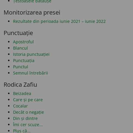
Țestoasele bătăușe
Monitorizarea presei
Rezultate din perioada iunie 2021 – iunie 2022
Punctuație
Apostroful
Blancul
Istoria punctuației
Punctuația
Punctul
Semnul întrebării
Rodica Zafiu
Beizadea
Care și pe care
Cocalar
Decât o negație
Din și dintre
Îmi cer scuze...
Plus că...