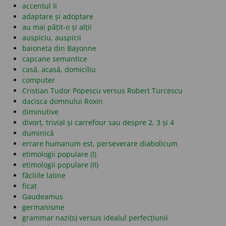
accentul II
adaptare și adoptare
au mai pățit-o și alții
auspiciu, auspicii
baioneta din Bayonne
capcane semantice
casă, acasă, domiciliu
computer
Cristian Tudor Popescu versus Robert Turcescu
dacisca domnului Roxin
diminutive
divorț, trivial și carrefour sau despre 2, 3 și 4
duminică
errare humanum est, perseverare diabolicum
etimologii populare (I)
etimologii populare (II)
făcliile latine
ficat
Gaudeamus
germanisme
grammar nazi(s) versus idealul perfecțiunii