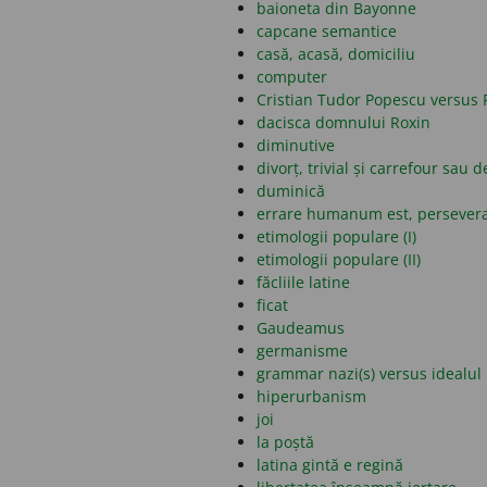
baioneta din Bayonne
capcane semantice
casă, acasă, domiciliu
computer
Cristian Tudor Popescu versus 
dacisca domnului Roxin
diminutive
divorț, trivial și carrefour sau d
duminică
errare humanum est, persever
etimologii populare (I)
etimologii populare (II)
făcliile latine
ficat
Gaudeamus
germanisme
grammar nazi(s) versus idealul 
hiperurbanism
joi
la poștă
latina gintă e regină