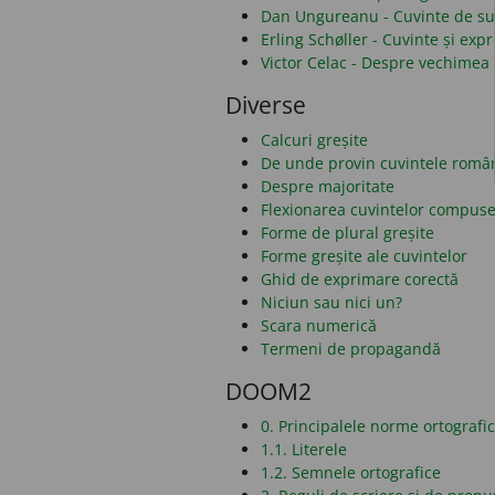
Dan Ungureanu - Cuvinte de sub
Erling Schøller - Cuvinte și ex
Victor Celac - Despre vechimea 
Diverse
Calcuri greșite
De unde provin cuvintele româ
Despre majoritate
Flexionarea cuvintelor compus
Forme de plural greșite
Forme greșite ale cuvintelor
Ghid de exprimare corectă
Niciun sau nici un?
Scara numerică
Termeni de propagandă
DOOM2
0. Principalele norme ortografi
1.1. Literele
1.2. Semnele ortografice