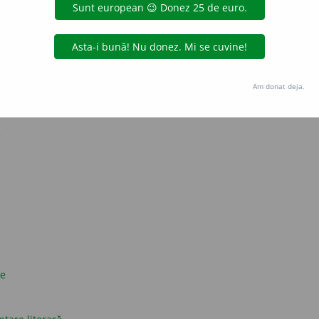
strat? Da. Cuvinte dacice? Nu.
presii obscene în limba română
și originea cuvântului «da» în limba română
Am donat deja.
nești
e
ce