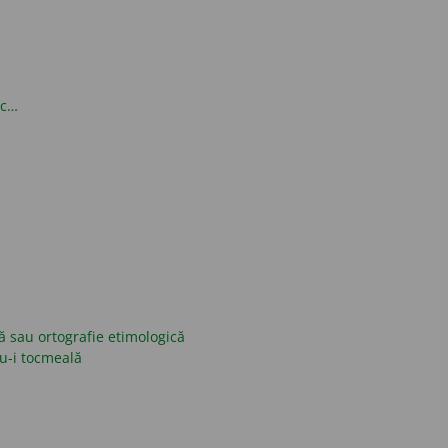
oc…
ică sau ortografie etimologică
nu-i tocmeală