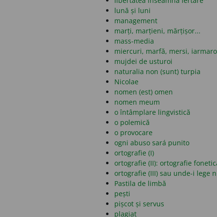
libertatea înseamnă iertare
lună și luni
management
marți, marțieni, mărțișor...
mass-media
miercuri, marfă, mersi, iarmar
mujdei de usturoi
naturalia non (sunt) turpia
Nicolae
nomen (est) omen
nomen meum
o întâmplare lingvistică
o polemică
o provocare
ogni abuso sará punito
ortografie (I)
ortografie (II): ortografie fonet
ortografie (III) sau unde-i lege 
Pastila de limbă
pești
pișcot și servus
plagiat