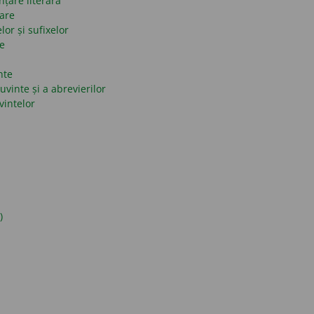
nțare literară
mare
lor și sufixelor
se
nte
uvinte și a abrevierilor
vintelor
)