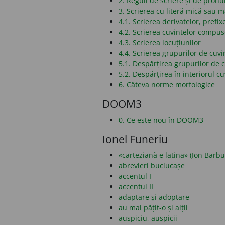
2. Reguli de scriere și de pronu
3. Scrierea cu literă mică sau 
4.1. Scrierea derivatelor, prefixe
4.2. Scrierea cuvintelor compu
4.3. Scrierea locuțiunilor
4.4. Scrierea grupurilor de cuvi
5.1. Despărțirea grupurilor de c
5.2. Despărțirea în interiorul cu
6. Câteva norme morfologice
DOOM3
0. Ce este nou în DOOM3
Ionel Funeriu
«carteziană e latina» (Ion Barbu
abrevieri buclucașe
accentul I
accentul II
adaptare și adoptare
au mai pățit-o și alții
auspiciu, auspicii