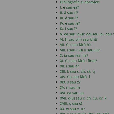
Bibliografie și abrevieri
I. e sau ea?
II. ă sau e?
III. ă sau î?
IV. e sau ie?
IX. i sau î?
V. ea sau ia (și: eai sau iai, eau
VI. h sau c(h) sau k(h)?
VII. Cu sau fără h?
VIII. i sau ii (și ii sau iii)?
X. ia sau iea, iia?
XI. Cu sau fără i final?
XII. î sau â?
XIII. k sau c, ch, ck, q
XIV. Cu sau fără -l
XIX. s sau z?
XV. n sau m
XVI. oa sau ua
XVII. q(u) sau c, ch, cu, cv, k
XVIII. s sau ș?
XX. w sau v, u?