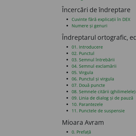
Încercări de îndreptare
Cuvinte fără explicații în DEX
Numere și genuri
Îndreptarul ortografic, ed
01. Introducere
02. Punctul
03. Semnul întrebării
04. Semnul exclamării
05. Virgula
06. Punctul și virgula
07. Două puncte
08. Semnele citării (ghilimelele)
09. Linia de dialog și de pauză
10. Parantezele
11. Punctele de suspensie
Mioara Avram
0. Prefață