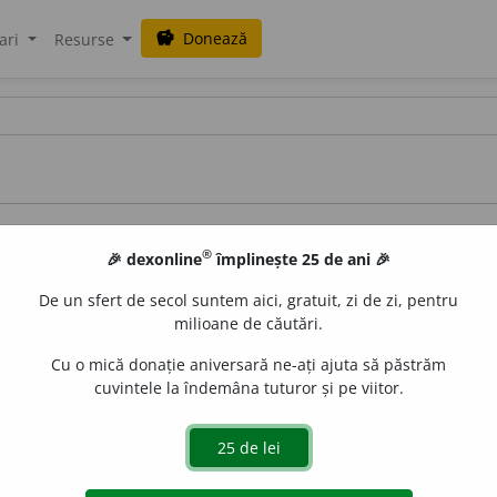
Donează
savings
ari
Resurse
ce
®
🎉 dexonline
împlinește 25 de ani 🎉
De un sfert de secol suntem aici, gratuit, zi de zi, pentru
milioane de căutări.
Cu o mică donație aniversară ne-ați ajuta să păstrăm
cuvintele la îndemâna tuturor și pe viitor.
azul Lazăr Șăineanu
terelor î și â
românei cu albaneza