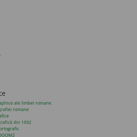
r
ce
raphice ale limbei romane
grafiei romane
afice
rafică din 1932
ortografic
n DOOM2