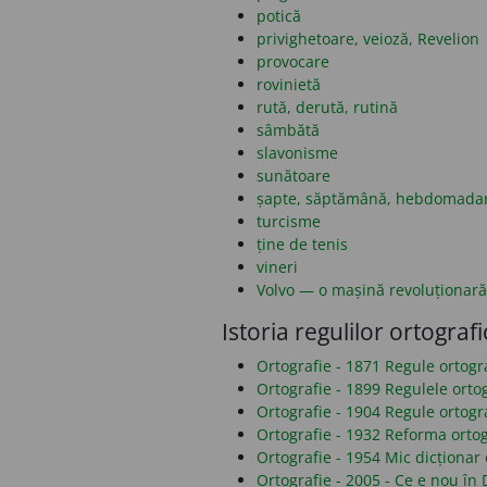
potică
privighetoare, veioză, Revelion
provocare
rovinietă
rută, derută, rutină
sâmbătă
slavonisme
sunătoare
șapte, săptămână, hebdomada
turcisme
ține de tenis
vineri
Volvo — o mașină revoluționară
Istoria regulilor ortografi
Ortografie - 1871 Regule ortog
Ortografie - 1899 Regulele orto
Ortografie - 1904 Regule ortogr
Ortografie - 1932 Reforma ortog
Ortografie - 1954 Mic dicționar 
Ortografie - 2005 - Ce e nou î