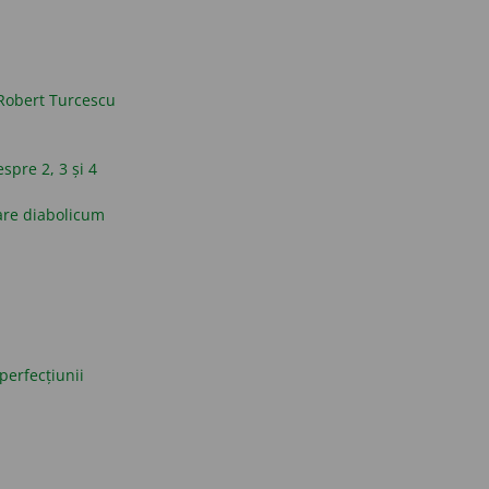
Robert Turcescu
espre 2, 3 și 4
are diabolicum
perfecțiunii