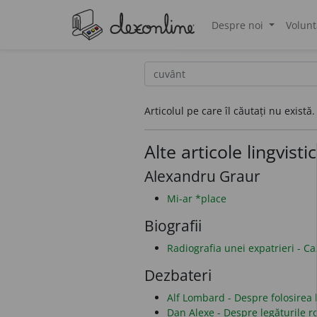
Despre noi
Volunt
®
Articolul pe care îl căutați nu există.
Alte articole lingvisti
Alexandru Graur
Mi-ar *place
Biografii
Radiografia unei expatrieri - C
Dezbateri
Alf Lombard - Despre folosirea li
Dan Alexe - Despre legăturile 