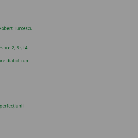
Robert Turcescu
espre 2, 3 și 4
are diabolicum
perfecțiunii