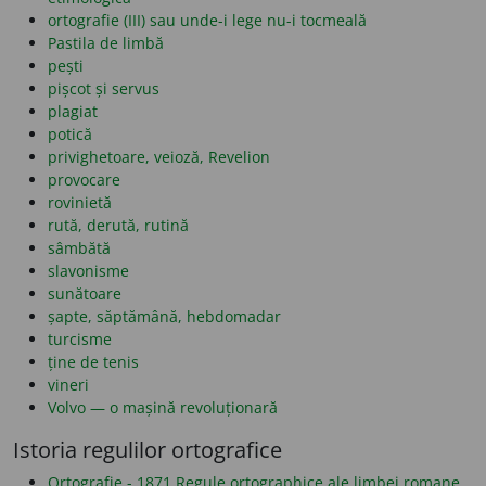
ortografie (III) sau unde-i lege nu-i tocmeală
Pastila de limbă
pești
pișcot și servus
plagiat
potică
privighetoare, veioză, Revelion
provocare
rovinietă
rută, derută, rutină
sâmbătă
slavonisme
sunătoare
șapte, săptămână, hebdomadar
turcisme
ține de tenis
vineri
Volvo — o mașină revoluționară
Istoria regulilor ortografice
Ortografie - 1871 Regule ortographice ale limbei romane