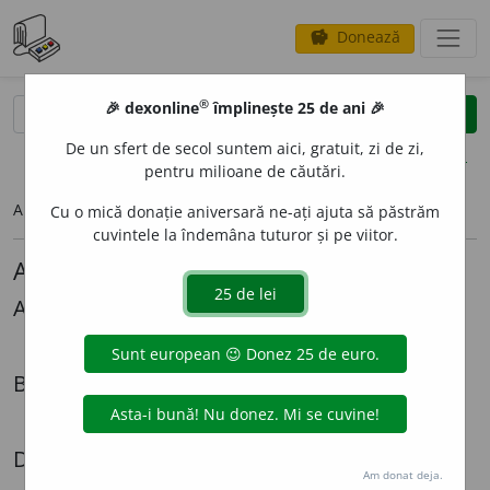
Donează
savings
®
®
🎉 dexonline
împlinește 25 de ani 🎉
caută
search
De un sfert de secol suntem aici, gratuit, zi de zi,
opțiuni
pentru milioane de căutări.
Articolul pe care îl căutați nu există.
Cu o mică donație aniversară ne-ați ajuta să păstrăm
cuvintele la îndemâna tuturor și pe viitor.
Alte articole lingvistice
Alexandru Graur
Mi-ar *place
Biografii
Radiografia unei expatrieri - Cazul Lazăr Șăineanu
Dezbateri
Am donat deja.