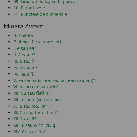
09. Linia de dialog și de pauză
10. Parantezele
11. Punctele de suspensie
Mioara Avram
0. Prefață
Bibliografie și abrevieri
I. e sau ea?
II. ă sau e?
III. ă sau î?
IV. e sau ie?
IX. i sau î?
V. ea sau ia (și: eai sau iai, eau sau iau)?
VI. h sau c(h) sau k(h)?
VII. Cu sau fără h?
VIII. i sau ii (și ii sau iii)?
X. ia sau iea, iia?
XI. Cu sau fără i final?
XII. î sau â?
XIII. k sau c, ch, ck, q
XIV. Cu sau fără -l