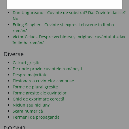
Alf Lombard - Despre folosirea literelor î și â
Dan Alexe - Despre legăturile românei cu albaneza
Dan Ungureanu - Cuvinte de substrat? Da. Cuvinte dacice?
Nu.
Erling Schøller - Cuvinte și expresii obscene în limba
română
Victor Celac - Despre vechimea și originea cuvântului «da»
în limba română
Diverse
Calcuri greșite
De unde provin cuvintele românești
Despre majoritate
Flexionarea cuvintelor compuse
Forme de plural greșite
Forme greșite ale cuvintelor
Ghid de exprimare corectă
Niciun sau nici un?
Scara numerică
Termeni de propagandă
DOOM2