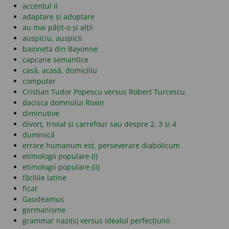
accentul II
adaptare și adoptare
au mai pățit-o și alții
auspiciu, auspicii
baioneta din Bayonne
capcane semantice
casă, acasă, domiciliu
computer
Cristian Tudor Popescu versus Robert Turcescu
dacisca domnului Roxin
diminutive
divorț, trivial și carrefour sau despre 2, 3 și 4
duminică
errare humanum est, perseverare diabolicum
etimologii populare (I)
etimologii populare (II)
făcliile latine
ficat
Gaudeamus
germanisme
grammar nazi(s) versus idealul perfecțiunii