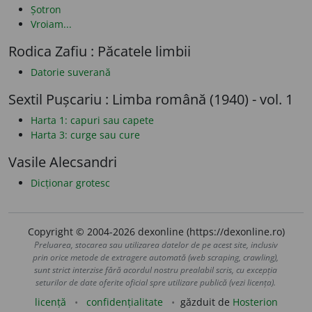
Șotron
Vroiam...
Rodica Zafiu : Păcatele limbii
Datorie suverană
Sextil Pușcariu : Limba română (1940) - vol. 1
Harta 1: capuri sau capete
Harta 3: curge sau cure
Vasile Alecsandri
Dicționar grotesc
Copyright © 2004-2026 dexonline (https://dexonline.ro)
Preluarea, stocarea sau utilizarea datelor de pe acest site, inclusiv
prin orice metode de extragere automată (web scraping, crawling),
sunt strict interzise fără acordul nostru prealabil scris, cu excepția
seturilor de date oferite oficial spre utilizare publică (vezi licența).
licență
confidențialitate
găzduit de
Hosterion