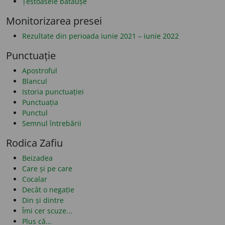
Țestoasele bătăușe
Monitorizarea presei
Rezultate din perioada iunie 2021 – iunie 2022
Punctuație
Apostroful
Blancul
Istoria punctuației
Punctuația
Punctul
Semnul întrebării
Rodica Zafiu
Beizadea
Care și pe care
Cocalar
Decât o negație
Din și dintre
Îmi cer scuze...
Plus că...