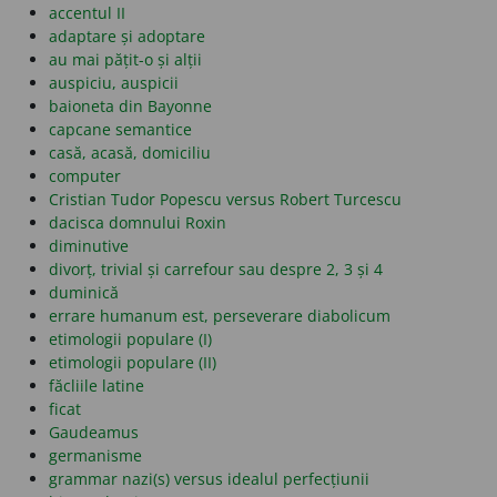
accentul II
adaptare și adoptare
au mai pățit-o și alții
auspiciu, auspicii
baioneta din Bayonne
capcane semantice
casă, acasă, domiciliu
computer
Cristian Tudor Popescu versus Robert Turcescu
dacisca domnului Roxin
diminutive
divorț, trivial și carrefour sau despre 2, 3 și 4
duminică
errare humanum est, perseverare diabolicum
etimologii populare (I)
etimologii populare (II)
făcliile latine
ficat
Gaudeamus
germanisme
grammar nazi(s) versus idealul perfecțiunii