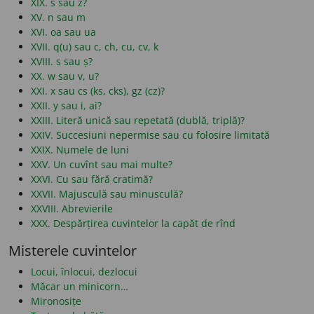
XIX. s sau z?
XV. n sau m
XVI. oa sau ua
XVII. q(u) sau c, ch, cu, cv, k
XVIII. s sau ș?
XX. w sau v, u?
XXI. x sau cs (ks, cks), gz (cz)?
XXII. y sau i, ai?
XXIII. Literă unică sau repetată (dublă, triplă)?
XXIV. Succesiuni nepermise sau cu folosire limitată
XXIX. Numele de luni
XXV. Un cuvînt sau mai multe?
XXVI. Cu sau fără cratimă?
XXVII. Majusculă sau minusculă?
XXVIII. Abrevierile
XXX. Despărțirea cuvintelor la capăt de rînd
Misterele cuvintelor
Locui, înlocui, dezlocui
Măcar un minicorn…
Mironosițe