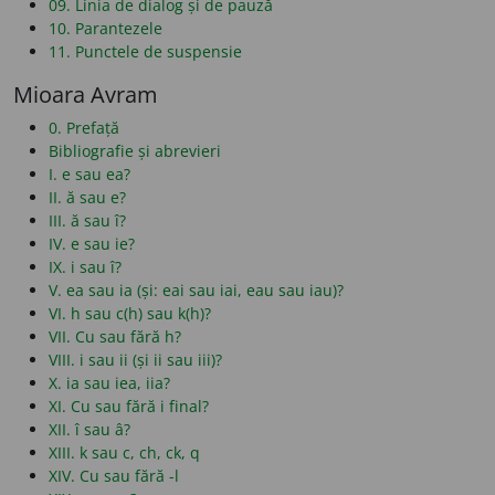
09. Linia de dialog și de pauză
10. Parantezele
11. Punctele de suspensie
Mioara Avram
0. Prefață
Bibliografie și abrevieri
I. e sau ea?
II. ă sau e?
III. ă sau î?
IV. e sau ie?
IX. i sau î?
V. ea sau ia (și: eai sau iai, eau sau iau)?
VI. h sau c(h) sau k(h)?
VII. Cu sau fără h?
VIII. i sau ii (și ii sau iii)?
X. ia sau iea, iia?
XI. Cu sau fără i final?
XII. î sau â?
XIII. k sau c, ch, ck, q
XIV. Cu sau fără -l