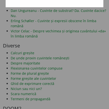
Alf Lombard - Despre folosirea literelor î și â
Dan Alexe - Despre legăturile românei cu albaneza
Dan Ungureanu - Cuvinte de substrat? Da. Cuvinte dacice?
Nu.
Erling Schøller - Cuvinte și expresii obscene în limba
română
Victor Celac - Despre vechimea și originea cuvântului «da»
în limba română
Diverse
Calcuri greșite
De unde provin cuvintele românești
Despre majoritate
Flexionarea cuvintelor compuse
Forme de plural greșite
Forme greșite ale cuvintelor
Ghid de exprimare corectă
Niciun sau nici un?
Scara numerică
Termeni de propagandă
DOOM2