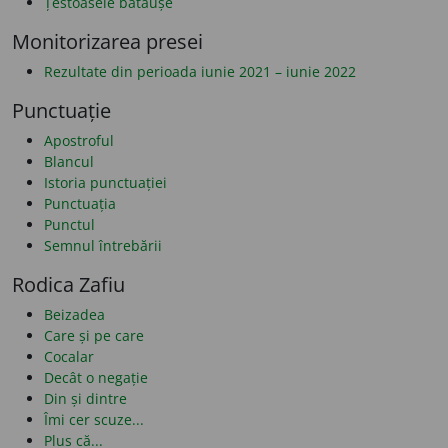
Țestoasele bătăușe
Monitorizarea presei
Rezultate din perioada iunie 2021 – iunie 2022
Punctuație
Apostroful
Blancul
Istoria punctuației
Punctuația
Punctul
Semnul întrebării
Rodica Zafiu
Beizadea
Care și pe care
Cocalar
Decât o negație
Din și dintre
Îmi cer scuze...
Plus că...