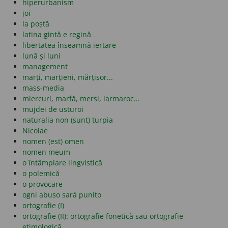
hiperurbanism
joi
la poștă
latina gintă e regină
libertatea înseamnă iertare
lună și luni
management
marți, marțieni, mărțișor...
mass-media
miercuri, marfă, mersi, iarmaroc…
mujdei de usturoi
naturalia non (sunt) turpia
Nicolae
nomen (est) omen
nomen meum
o întâmplare lingvistică
o polemică
o provocare
ogni abuso sará punito
ortografie (I)
ortografie (II): ortografie fonetică sau ortografie
etimologică