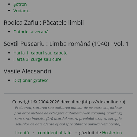
Șotron
Vroiam...
Rodica Zafiu : Păcatele limbii
Datorie suverană
Sextil Pușcariu : Limba română (1940) - vol. 1
Harta 1: capuri sau capete
Harta 3: curge sau cure
Vasile Alecsandri
Dicționar grotesc
Copyright © 2004-2026 dexonline (https://dexonline.ro)
Preluarea, stocarea sau utilizarea datelor de pe acest site, inclusiv
prin orice metode de extragere automată (web scraping, crawling),
sunt strict interzise fără acordul nostru prealabil scris, cu excepția
seturilor de date oferite oficial spre utilizare publică (vezi licența).
licență
confidențialitate
găzduit de
Hosterion