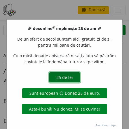
Donează
savings
®
®
🎉 dexonline
împlinește 25 de ani 🎉
caută
search
De un sfert de secol suntem aici, gratuit, zi de zi,
opțiuni
pentru milioane de căutări.
Articolul pe care îl căutați nu există.
Cu o mică donație aniversară ne-ați ajuta să păstrăm
cuvintele la îndemâna tuturor și pe viitor.
Alte articole lingvistice
Alexandru Graur
Mi-ar *place
Biografii
Radiografia unei expatrieri - Cazul Lazăr Șăineanu
Dezbateri
Am donat deja.