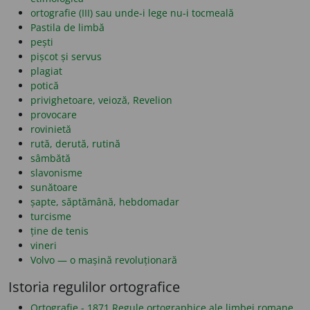
ortografie (III) sau unde-i lege nu-i tocmeală
Pastila de limbă
pești
pișcot și servus
plagiat
potică
privighetoare, veioză, Revelion
provocare
rovinietă
rută, derută, rutină
sâmbătă
slavonisme
sunătoare
șapte, săptămână, hebdomadar
turcisme
ține de tenis
vineri
Volvo — o mașină revoluționară
Istoria regulilor ortografice
Ortografie - 1871 Regule ortographice ale limbei romane