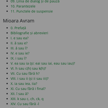
09. Linia de dialog și de pauză
10. Parantezele
11. Punctele de suspensie
Mioara Avram
0. Prefață
Bibliografie și abrevieri
I. e sau ea?
II. ă sau e?
III. ă sau î?
IV. e sau ie?
IX. i sau î?
V. ea sau ia (și: eai sau iai, eau sau iau)?
VI. h sau c(h) sau k(h)?
VII. Cu sau fără h?
VIII. i sau ii (și ii sau iii)?
X. ia sau iea, iia?
XI. Cu sau fără i final?
XII. î sau â?
XIII. k sau c, ch, ck, q
XIV. Cu sau fără -l