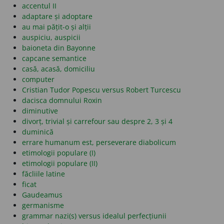
accentul II
adaptare și adoptare
au mai pățit-o și alții
auspiciu, auspicii
baioneta din Bayonne
capcane semantice
casă, acasă, domiciliu
computer
Cristian Tudor Popescu versus Robert Turcescu
dacisca domnului Roxin
diminutive
divorț, trivial și carrefour sau despre 2, 3 și 4
duminică
errare humanum est, perseverare diabolicum
etimologii populare (I)
etimologii populare (II)
făcliile latine
ficat
Gaudeamus
germanisme
grammar nazi(s) versus idealul perfecțiunii