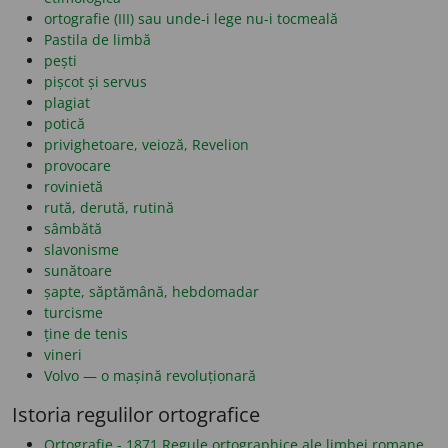
ortografie (III) sau unde-i lege nu-i tocmeală
Pastila de limbă
pești
pișcot și servus
plagiat
potică
privighetoare, veioză, Revelion
provocare
rovinietă
rută, derută, rutină
sâmbătă
slavonisme
sunătoare
șapte, săptămână, hebdomadar
turcisme
ține de tenis
vineri
Volvo — o mașină revoluționară
Istoria regulilor ortografice
Ortografie - 1871 Regule ortographice ale limbei romane