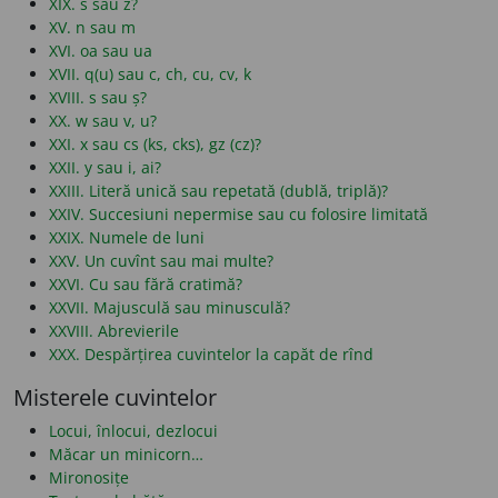
XIX. s sau z?
XV. n sau m
XVI. oa sau ua
XVII. q(u) sau c, ch, cu, cv, k
XVIII. s sau ș?
XX. w sau v, u?
XXI. x sau cs (ks, cks), gz (cz)?
XXII. y sau i, ai?
XXIII. Literă unică sau repetată (dublă, triplă)?
XXIV. Succesiuni nepermise sau cu folosire limitată
XXIX. Numele de luni
XXV. Un cuvînt sau mai multe?
XXVI. Cu sau fără cratimă?
XXVII. Majusculă sau minusculă?
XXVIII. Abrevierile
XXX. Despărțirea cuvintelor la capăt de rînd
Misterele cuvintelor
Locui, înlocui, dezlocui
Măcar un minicorn…
Mironosițe