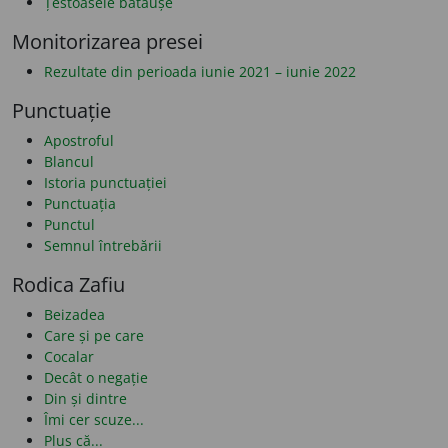
Țestoasele bătăușe
Monitorizarea presei
Rezultate din perioada iunie 2021 – iunie 2022
Punctuație
Apostroful
Blancul
Istoria punctuației
Punctuația
Punctul
Semnul întrebării
Rodica Zafiu
Beizadea
Care și pe care
Cocalar
Decât o negație
Din și dintre
Îmi cer scuze...
Plus că...