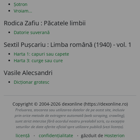
Șotron
Vroiam...
Rodica Zafiu : Păcatele limbii
Datorie suverană
Sextil Pușcariu : Limba română (1940) - vol. 1
Harta 1: capuri sau capete
Harta 3: curge sau cure
Vasile Alecsandri
Dicționar grotesc
Copyright © 2004-2026 dexonline (https://dexonline.ro)
Preluarea, stocarea sau utilizarea datelor de pe acest site, inclusiv
prin orice metode de extragere automată (web scraping, crawling),
sunt strict interzise fără acordul nostru prealabil scris, cu excepția
seturilor de date oferite oficial spre utilizare publică (vezi licența).
licență
confidențialitate
găzduit de
Hosterion