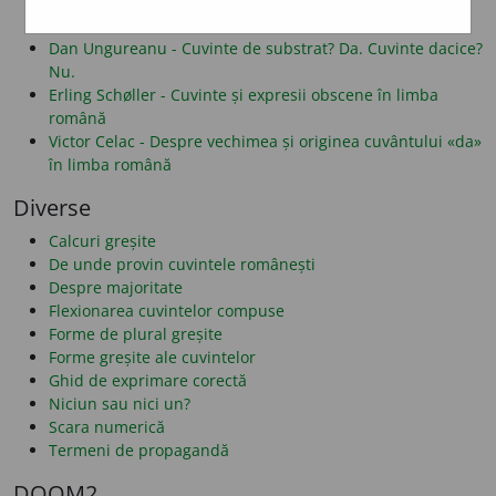
Alf Lombard - Despre folosirea literelor î și â
Dan Alexe - Despre legăturile românei cu albaneza
Dan Ungureanu - Cuvinte de substrat? Da. Cuvinte dacice?
Nu.
Erling Schøller - Cuvinte și expresii obscene în limba
română
Victor Celac - Despre vechimea și originea cuvântului «da»
în limba română
Diverse
Calcuri greșite
De unde provin cuvintele românești
Despre majoritate
Flexionarea cuvintelor compuse
Forme de plural greșite
Forme greșite ale cuvintelor
Ghid de exprimare corectă
Niciun sau nici un?
Scara numerică
Termeni de propagandă
DOOM2