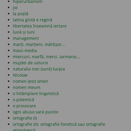
hiperurbanism
joi
la poștă
latina gintă e regină
libertatea înseamnă iertare
lună și luni
management
marți, marțieni, mărțișor...
mass-media
miercuri, marfă, mersi, iarmaroc…
mujdei de usturoi
naturalia non (sunt) turpia
Nicolae
nomen (est) omen
nomen meum
o întâmplare lingvistică
o polemică
o provocare
ogni abuso sará punito
ortografie (I)
ortografie (II): ortografie fonetică sau ortografie
etimologică