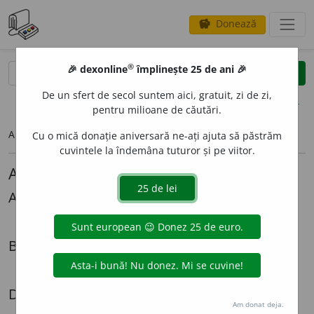
Donează
savings
®
®
🎉 dexonline
împlinește 25 de ani 🎉
caută
search
De un sfert de secol suntem aici, gratuit, zi de zi,
opțiuni
pentru milioane de căutări.
Articolul pe care îl căutați nu există.
Cu o mică donație aniversară ne-ați ajuta să păstrăm
cuvintele la îndemâna tuturor și pe viitor.
Alte articole lingvistice
Alexandru Graur
Mi-ar *place
Biografii
Radiografia unei expatrieri - Cazul Lazăr Șăineanu
Dezbateri
Am donat deja.