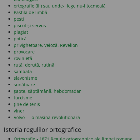
ortografie (III) sau unde-i lege nu-i tocmeală
Pastila de limbă
pești
pișcot și servus
plagiat
potică
privighetoare, veioză, Revelion
provocare
rovinietă
rută, derută, rutină
sâmbătă
slavonisme
sunătoare
șapte, săptămână, hebdomadar
turcisme
ține de tenis
vineri
Volvo — o mașină revoluționară
Istoria regulilor ortografice
Ortografie - 1871 Regule ortographice ale limbei romane