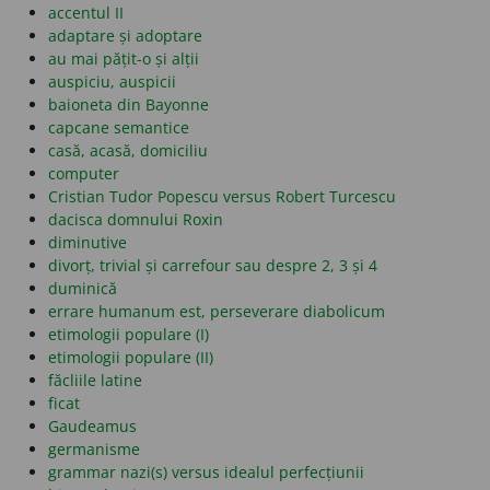
accentul II
adaptare și adoptare
au mai pățit-o și alții
auspiciu, auspicii
baioneta din Bayonne
capcane semantice
casă, acasă, domiciliu
computer
Cristian Tudor Popescu versus Robert Turcescu
dacisca domnului Roxin
diminutive
divorț, trivial și carrefour sau despre 2, 3 și 4
duminică
errare humanum est, perseverare diabolicum
etimologii populare (I)
etimologii populare (II)
făcliile latine
ficat
Gaudeamus
germanisme
grammar nazi(s) versus idealul perfecțiunii