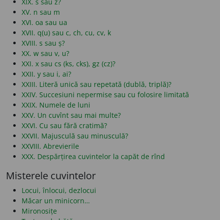
XIX. s sau z?
XV. n sau m
XVI. oa sau ua
XVII. q(u) sau c, ch, cu, cv, k
XVIII. s sau ș?
XX. w sau v, u?
XXI. x sau cs (ks, cks), gz (cz)?
XXII. y sau i, ai?
XXIII. Literă unică sau repetată (dublă, triplă)?
XXIV. Succesiuni nepermise sau cu folosire limitată
XXIX. Numele de luni
XXV. Un cuvînt sau mai multe?
XXVI. Cu sau fără cratimă?
XXVII. Majusculă sau minusculă?
XXVIII. Abrevierile
XXX. Despărțirea cuvintelor la capăt de rînd
Misterele cuvintelor
Locui, înlocui, dezlocui
Măcar un minicorn…
Mironosițe