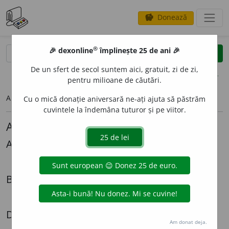
Donează
savings
®
®
🎉 dexonline
împlinește 25 de ani 🎉
caută
search
De un sfert de secol suntem aici, gratuit, zi de zi,
opțiuni
pentru milioane de căutări.
Articolul pe care îl căutați nu există.
Cu o mică donație aniversară ne-ați ajuta să păstrăm
cuvintele la îndemâna tuturor și pe viitor.
Alte articole lingvistice
Alexandru Graur
Mi-ar *place
Biografii
Radiografia unei expatrieri - Cazul Lazăr Șăineanu
Dezbateri
Am donat deja.