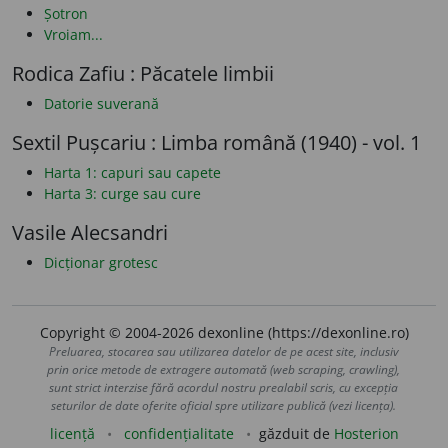
Șotron
Vroiam...
Rodica Zafiu : Păcatele limbii
Datorie suverană
Sextil Pușcariu : Limba română (1940) - vol. 1
Harta 1: capuri sau capete
Harta 3: curge sau cure
Vasile Alecsandri
Dicționar grotesc
Copyright © 2004-2026 dexonline (https://dexonline.ro)
Preluarea, stocarea sau utilizarea datelor de pe acest site, inclusiv
prin orice metode de extragere automată (web scraping, crawling),
sunt strict interzise fără acordul nostru prealabil scris, cu excepția
seturilor de date oferite oficial spre utilizare publică (vezi licența).
licență
confidențialitate
găzduit de
Hosterion