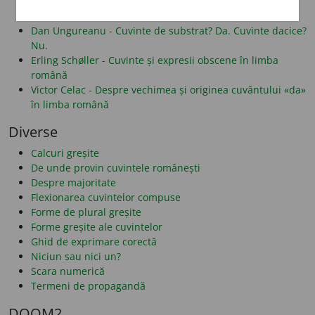
Alf Lombard - Despre folosirea literelor î și â
Dan Alexe - Despre legăturile românei cu albaneza
Dan Ungureanu - Cuvinte de substrat? Da. Cuvinte dacice?
Nu.
Erling Schøller - Cuvinte și expresii obscene în limba
română
Victor Celac - Despre vechimea și originea cuvântului «da»
în limba română
Diverse
Calcuri greșite
De unde provin cuvintele românești
Despre majoritate
Flexionarea cuvintelor compuse
Forme de plural greșite
Forme greșite ale cuvintelor
Ghid de exprimare corectă
Niciun sau nici un?
Scara numerică
Termeni de propagandă
DOOM2