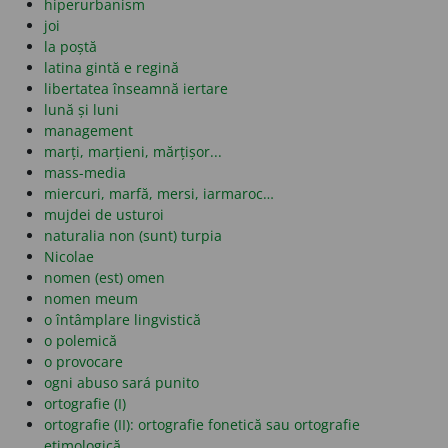
hiperurbanism
joi
la poștă
latina gintă e regină
libertatea înseamnă iertare
lună și luni
management
marți, marțieni, mărțișor...
mass-media
miercuri, marfă, mersi, iarmaroc…
mujdei de usturoi
naturalia non (sunt) turpia
Nicolae
nomen (est) omen
nomen meum
o întâmplare lingvistică
o polemică
o provocare
ogni abuso sará punito
ortografie (I)
ortografie (II): ortografie fonetică sau ortografie
etimologică