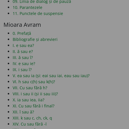
09. Linia de dialog și de pauză
10. Parantezele
11. Punctele de suspensie
Mioara Avram
0. Prefață
Bibliografie și abrevieri
I. e sau ea?
II. ă sau e?
III. ă sau î?
IV. e sau ie?
IX. i sau î?
V. ea sau ia (și: eai sau iai, eau sau iau)?
VI. h sau c(h) sau k(h)?
VII. Cu sau fără h?
VIII. i sau ii (și ii sau iii)?
X. ia sau iea, iia?
XI. Cu sau fără i final?
XII. î sau â?
XIII. k sau c, ch, ck, q
XIV. Cu sau fără -l