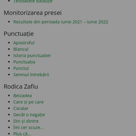
Țestoasele bătăușe
Monitorizarea presei
Rezultate din perioada iunie 2021 – iunie 2022
Punctuație
Apostroful
Blancul
Istoria punctuației
Punctuația
Punctul
Semnul întrebării
Rodica Zafiu
Beizadea
Care și pe care
Cocalar
Decât o negație
Din și dintre
Îmi cer scuze...
Plus că...