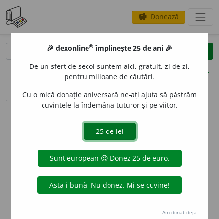
Donează
savings
®
®
🎉 dexonline
împlinește 25 de ani 🎉
caută
clear
search
De un sfert de secol suntem aici, gratuit, zi de zi,
opțiuni
pentru milioane de căutări.
Cu o mică donație aniversară ne-ați ajuta să păstrăm
cuvintele la îndemâna tuturor și pe viitor.
sinteza definițiilor (1)
definiții (30)
pronunție
(3)
volume_up
conjugări / declinări
info
Aceste definiții sunt compilate de
echipa dexonline. Definițiile
originale se află pe fila
definiții
.
info
Puteți reordona filele pe pagina de
preferințe
.
Am donat deja.
ascunde