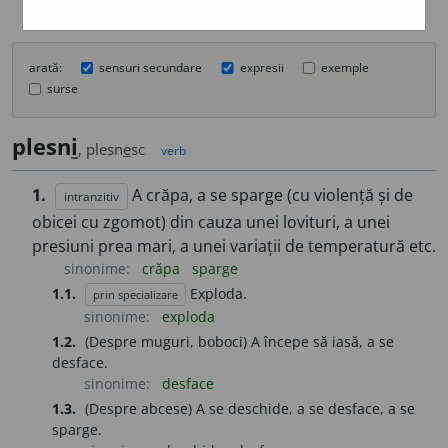
arată:
sensuri secundare
expresii
exemple
surse
plesn
i
, plesn
e
sc
verb
1.
A crăpa, a se sparge (cu violență și de
intranzitiv
obicei cu zgomot) din cauza unei lovituri, a unei
presiuni prea mari, a unei variații de temperatură etc.
sinonime:
crăpa
sparge
1.1.
Exploda.
prin specializare
sinonime:
exploda
1.2.
(Despre muguri, boboci) A începe să iasă, a se
desface.
sinonime:
desface
1.3.
(Despre abcese) A se deschide, a se desface, a se
sparge.