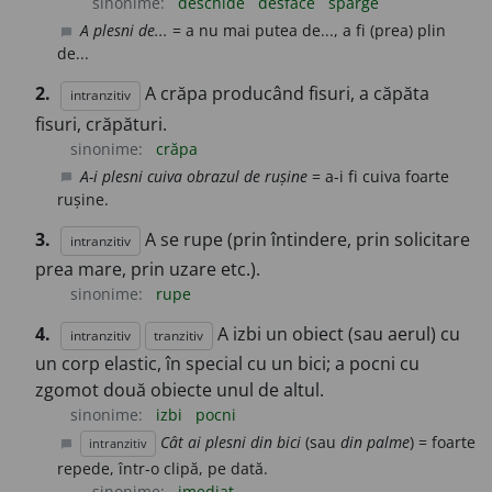
sinonime:
deschide
desface
sparge
A plesni de...
= a nu mai putea de..., a fi (prea) plin
chat_bubble
de...
2.
A crăpa producând fisuri, a căpăta
intranzitiv
fisuri, crăpături.
sinonime:
crăpa
A-i plesni cuiva obrazul de rușine
= a-i fi cuiva foarte
chat_bubble
rușine.
3.
A se rupe (prin întindere, prin solicitare
intranzitiv
prea mare, prin uzare etc.).
sinonime:
rupe
4.
A izbi un obiect (sau aerul) cu
intranzitiv
tranzitiv
un corp elastic, în special cu un bici; a pocni cu
zgomot două obiecte unul de altul.
sinonime:
izbi
pocni
Cât ai plesni din bici
(sau
din palme
) = foarte
intranzitiv
chat_bubble
repede, într-o clipă, pe dată.
sinonime:
imediat