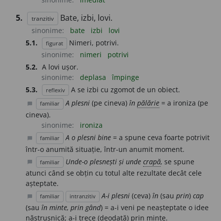
5.
Bate, izbi, lovi.
tranzitiv
sinonime:
bate
izbi
lovi
5.1.
Nimeri, potrivi.
figurat
sinonime:
nimeri
potrivi
5.2.
A lovi ușor.
sinonime:
deplasa
împinge
5.3.
A se izbi cu zgomot de un obiect.
reflexiv
A plesni
(pe cineva)
în
pălărie
= a ironiza (pe
familiar
chat_bubble
cineva).
sinonime:
ironiza
A o plesni bine
= a spune ceva foarte potrivit
familiar
chat_bubble
într-o anumită situație, într-un anumit moment.
Unde-o plesnești și unde
crapă
,
se spune
familiar
chat_bubble
atunci când se obțin cu totul alte rezultate decât cele
așteptate.
A-i plesni
(ceva)
în
(sau
prin
)
cap
familiar
intranzitiv
chat_bubble
(sau
în minte, prin gând
) = a-i veni pe neașteptate o idee
năstrușnică; a-i trece (deodată) prin minte.