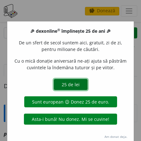
Donează
savings
®
®
🎉 dexonline
împlinește 25 de ani 🎉
caută
clear
search
De un sfert de secol suntem aici, gratuit, zi de zi,
opțiuni
pentru milioane de căutări.
Cu o mică donație aniversară ne-ați ajuta să păstrăm
cuvintele la îndemâna tuturor și pe viitor.
definiții (1)
Definiția cu ID-ul 1189918:
Explicative DEX
plisn
i
v
vz
plesni
Am donat deja.