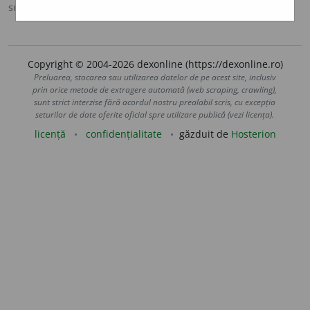
sursa:
MDA2 (2010)
adăugată de
LauraGellner
acțiuni
Copyright © 2004-2026 dexonline (https://dexonline.ro)
Preluarea, stocarea sau utilizarea datelor de pe acest site, inclusiv
prin orice metode de extragere automată (web scraping, crawling),
sunt strict interzise fără acordul nostru prealabil scris, cu excepția
seturilor de date oferite oficial spre utilizare publică (vezi licența).
licență
confidențialitate
găzduit de
Hosterion