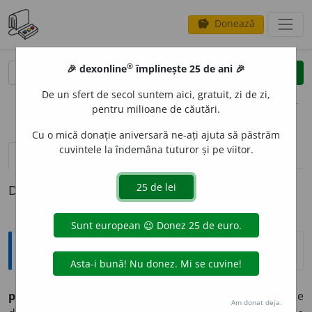
Donează
savings
®
®
🎉 dexonline
împlinește 25 de ani 🎉
caută
clear
search
De un sfert de secol suntem aici, gratuit, zi de zi,
opțiuni
pentru milioane de căutări.
Cu o mică donație aniversară ne-ați ajuta să păstrăm
cuvintele la îndemâna tuturor și pe viitor.
pronunție
(3)
volume_up
definiții (1)
Definiția cu ID-ul 505087:
Etimologice
plesn
i
(plesn
e
sc, plesn
i
t),
vb.
–
1.
A se crăpa, a se
Am donat deja.