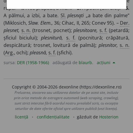
despica. –
2.
A trosni, a plescăi. –
3.
A se sparge, a se
rupe. –
4.
A se prăpădi, a muri. –
5.
A pocni (din bici). –
6.
A pălmui, a izbi, a bate.
Sl.
plesnąti
„a bate din palme”
(Miklosich,
Slaw. Elem.,
36; Cihac, II, 265; Conev 95). –
Der.
plesnet,
s. n.
(trosnet, pocnet);
plesnitoare,
s. f.
(petardă;
șficiul biciului);
plesnitură,
s. f.
(pocnitură; crăpătură,
despicătură; trosnet, lovitură de palmă);
plesnitor,
s. n.
(
Arg.
, ochi);
pleasnă,
s. f.
(șfichi).
sursa:
DER (1958-1966)
adăugată de
blaurb.
acțiuni
Copyright © 2004-2026 dexonline (https://dexonline.ro)
Preluarea, stocarea sau utilizarea datelor de pe acest site, inclusiv
prin orice metode de extragere automată (web scraping, crawling),
sunt strict interzise fără acordul nostru prealabil scris, cu excepția
seturilor de date oferite oficial spre utilizare publică (vezi licența).
licență
confidențialitate
găzduit de
Hosterion