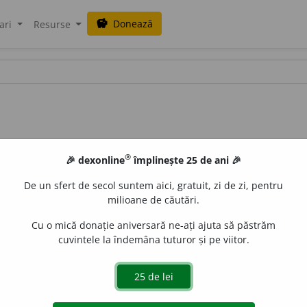
Donează
savings
ari
Resurse
®
🎉 dexonline
împlinește 25 de ani 🎉
De un sfert de secol suntem aici, gratuit, zi de zi, pentru
milioane de căutări.
Cu o mică donație aniversară ne-ați ajuta să păstrăm
cuvintele la îndemâna tuturor și pe viitor.
uraGellner
acțiuni