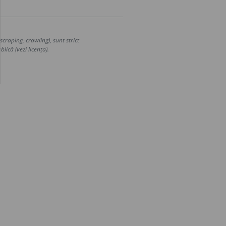
craping, crawling), sunt strict
lică (vezi licența).