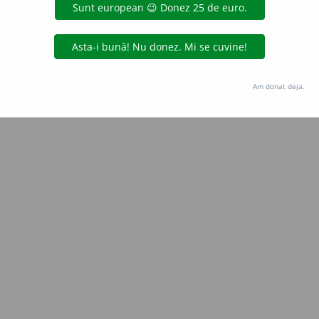
Copyright © 2004-2026 dexonline (https://dexonline.ro)
area datelor de pe acest site, inclusiv prin orice metode de extragere automată (web s
dul nostru prealabil scris, cu excepția seturilor de date oferite oficial spre utilizare pub
Am donat deja.
licență
confidențialitate
găzduit de
Hosterion