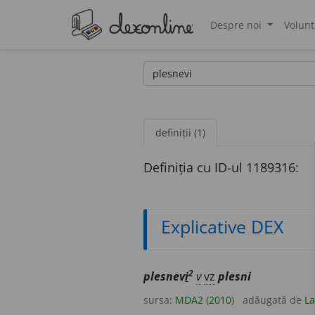
Despre noi
Volunt
®
definiții (1)
Definiția cu ID-ul 1189316:
Explicative DEX
2
plesnev
i
v
vz
plesni
sursa:
MDA2 (2010)
adăugată de
La