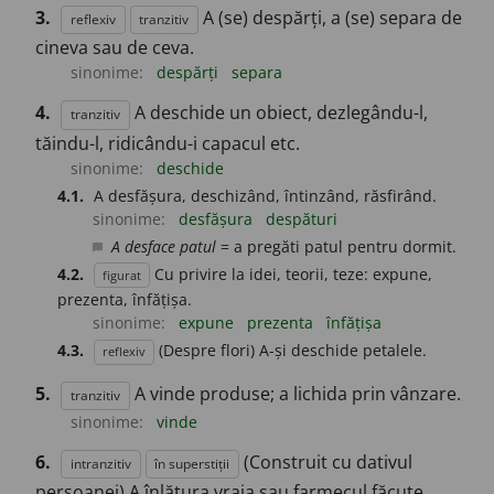
3.
A (se) despărți, a (se) separa de
reflexiv
tranzitiv
cineva sau de ceva.
sinonime:
despărți
separa
4.
A deschide un obiect, dezlegându-l,
tranzitiv
tăindu-l, ridicându-i capacul etc.
sinonime:
deschide
4.1.
A desfășura, deschizând, întinzând, răsfirând.
sinonime:
desfășura
despături
A desface patul
= a pregăti patul pentru dormit.
chat_bubble
4.2.
Cu privire la idei, teorii, teze: expune,
figurat
prezenta, înfățișa.
sinonime:
expune
prezenta
înfățișa
4.3.
(Despre flori) A-și deschide petalele.
reflexiv
5.
A vinde produse; a lichida prin vânzare.
tranzitiv
sinonime:
vinde
6.
(Construit cu dativul
intranzitiv
în superstiții
persoanei) A înlătura vraja sau farmecul făcute