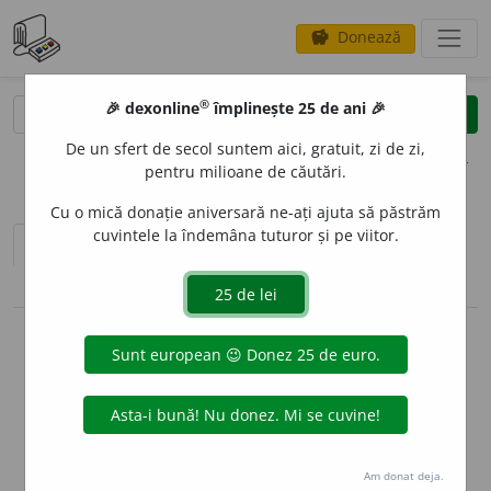
Donează
savings
®
®
🎉 dexonline
împlinește 25 de ani 🎉
caută
clear
search
De un sfert de secol suntem aici, gratuit, zi de zi,
opțiuni
pentru milioane de căutări.
Cu o mică donație aniversară ne-ați ajuta să păstrăm
cuvintele la îndemâna tuturor și pe viitor.
sinteza definițiilor (1)
definiții (18)
pronunție
(26)
volume_up
conjugări / declinări
info
Aceste definiții sunt compilate de
echipa dexonline. Definițiile
originale se află pe fila
definiții
.
info
Puteți reordona filele pe pagina de
preferințe
.
Am donat deja.
ascunde