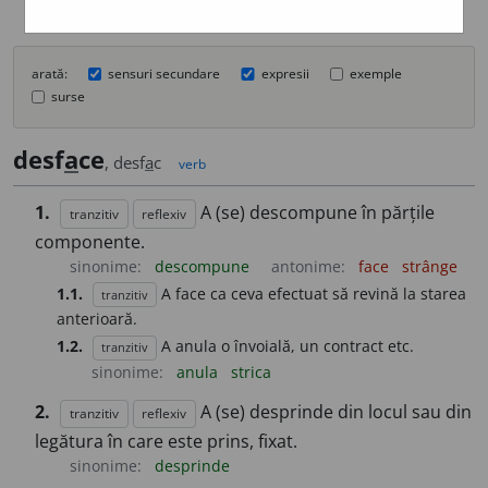
arată:
sensuri secundare
expresii
exemple
surse
desf
a
ce
, desf
a
c
verb
1.
A (se) descompune în părțile
tranzitiv
reflexiv
componente.
sinonime:
descompune
antonime:
face
strânge
1.1.
A face ca ceva efectuat să revină la starea
tranzitiv
anterioară.
1.2.
A anula o învoială, un contract etc.
tranzitiv
sinonime:
anula
strica
2.
A (se) desprinde din locul sau din
tranzitiv
reflexiv
legătura în care este prins, fixat.
sinonime:
desprinde