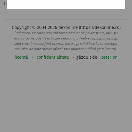
sursa:
DEX '98 (1998)
adăugată de
oprocopiuc
acțiuni
Copyright © 2004-2026 dexonline (https://dexonline.ro)
Preluarea, stocarea sau utilizarea datelor de pe acest site, inclusiv
prin orice metode de extragere automată (web scraping, crawling),
sunt strict interzise fără acordul nostru prealabil scris, cu excepția
seturilor de date oferite oficial spre utilizare publică (vezi licența).
licență
confidențialitate
găzduit de
Hosterion