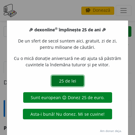
Donează
savings
®
®
🎉 dexonline
împlinește 25 de ani 🎉
caută
clear
search
De un sfert de secol suntem aici, gratuit, zi de zi,
opțiuni
pentru milioane de căutări.
Cu o mică donație aniversară ne-ați ajuta să păstrăm
cuvintele la îndemâna tuturor și pe viitor.
definiții (1)
Definiția cu ID-ul 33085:
Explicative DEX
PLEZN
I
vb.
IV
v.
plesni.
Am donat deja.