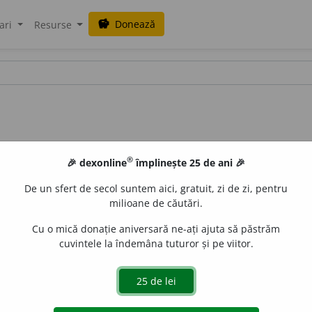
Donează
savings
ari
Resurse
®
🎉 dexonline
împlinește 25 de ani 🎉
De un sfert de secol suntem aici, gratuit, zi de zi, pentru
milioane de căutări.
Cu o mică donație aniversară ne-ați ajuta să păstrăm
cuvintele la îndemâna tuturor și pe viitor.
blaurb.
acțiuni