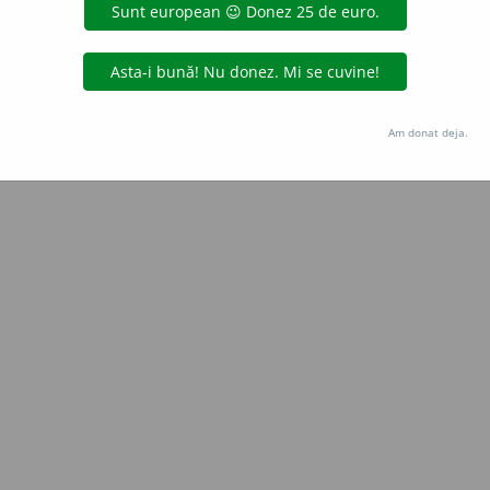
Copyright © 2004-2026 dexonline (https://dexonline.ro)
area datelor de pe acest site, inclusiv prin orice metode de extragere automată (web s
dul nostru prealabil scris, cu excepția seturilor de date oferite oficial spre utilizare pub
Am donat deja.
licență
confidențialitate
găzduit de
Hosterion