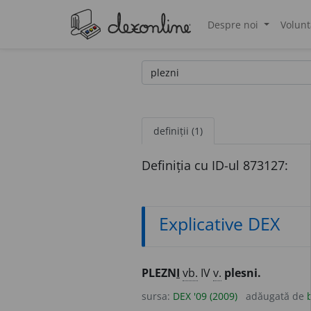
Despre noi
Volunt
®
definiții (1)
Definiția cu ID-ul 873127:
Explicative DEX
PLEZN
I
vb.
IV
v.
plesni.
sursa:
DEX '09 (2009)
adăugată de