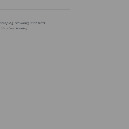
craping, crawling), sunt strict
lică (vezi licența).