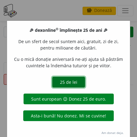
Donează
savings
®
®
🎉 dexonline
împlinește 25 de ani 🎉
caută
clear
search
De un sfert de secol suntem aici, gratuit, zi de zi,
opțiuni
pentru milioane de căutări.
Cu o mică donație aniversară ne-ați ajuta să păstrăm
cuvintele la îndemâna tuturor și pe viitor.
sinteza definițiilor (1)
definiții (27)
conjugări
pronunție
(50)
volume_up
info
Aceste definiții sunt compilate de
echipa dexonline. Definițiile
originale se află pe fila
definiții
.
info
Puteți reordona filele pe pagina de
preferințe
.
Am donat deja.
ascunde