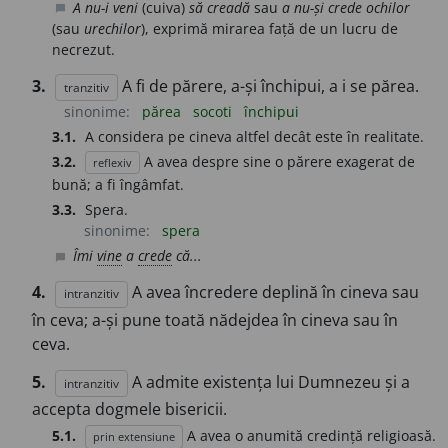
A nu-i veni
(cuiva)
să creadă
sau
a nu-și crede ochilor
chat_bubble
(sau
urechilor
), exprimă mirarea față de un lucru de
necrezut.
3.
A fi de părere, a-și închipui, a i se părea.
tranzitiv
sinonime:
părea
socoti
închipui
3.1.
A considera pe cineva altfel decât este în realitate.
3.2.
A avea despre sine o părere exagerat de
reflexiv
bună; a fi îngâmfat.
3.3.
Spera.
sinonime:
spera
Îmi
vine
a
crede
că...
chat_bubble
4.
A avea încredere deplină în cineva sau
intranzitiv
în ceva; a-și pune toată nădejdea în cineva sau în
ceva.
5.
A admite existența lui Dumnezeu și a
intranzitiv
accepta dogmele bisericii.
5.1.
A avea o anumită credință religioasă.
prin extensiune