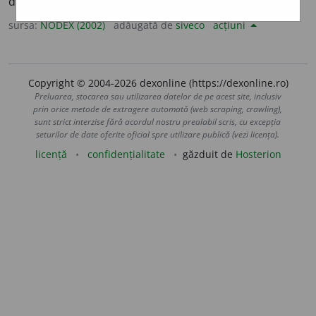
despre calitățile proprii; a fi încrezut. /<lat.
credere
sursa:
NODEX (2002)
adăugată de
siveco
acțiuni
Copyright © 2004-2026 dexonline (https://dexonline.ro)
Preluarea, stocarea sau utilizarea datelor de pe acest site, inclusiv
prin orice metode de extragere automată (web scraping, crawling),
sunt strict interzise fără acordul nostru prealabil scris, cu excepția
seturilor de date oferite oficial spre utilizare publică (vezi licența).
licență
confidențialitate
găzduit de
Hosterion