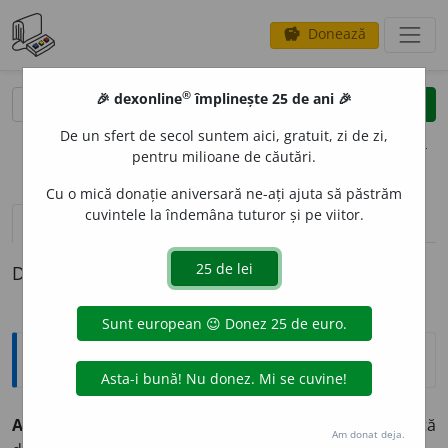
Donează
savings
®
®
🎉 dexonline
împlinește 25 de ani 🎉
caută
clear
search
De un sfert de secol suntem aici, gratuit, zi de zi,
opțiuni
pentru milioane de căutări.
Cu o mică donație aniversară ne-ați ajuta să păstrăm
cuvintele la îndemâna tuturor și pe viitor.
pronunție
(50)
volume_up
definiții (1)
Definiția cu ID-ul 329987:
Explicative DEX
A SE CR
E
DE mă cred
intranz.
A avea o părere exagerată
Am donat deja.